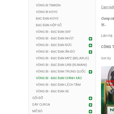
VÒNG BI TIMKEN
Cam kết
VÒNG BI KOYO
Cung cấ
BẠC ĐẠN KOYO
lý…
BẠC ĐẠN HỘP SỐ
VÒNG BI - BẠC ĐẠN SKF
Liên hệ:
VÒNG BI - BẠC ĐẠN NHẬT
VÒNG BI - BẠC ĐẠN ĐỨC
CÔNG
VÒNG BI - BẠC ĐẠN ẤN ĐỘ
VÒNG BI - BẠC ĐẠN MPZ (BELARUS)
Sort By:
VÒNG BI - BẠC ĐẠN URB (RUMANI)
VÒNG BI - BẠC ĐẠN TRUNG QUỐC
VÒNG BI - BẠC ĐẠN CHÍNH XÁC
VÒNG BI - BẠC ĐẠN LỆCH TÂM
VÒNG BI - BẠC ĐẠN XE
GỐI ĐỠ
DÂY CUROA
MỠ BÒ