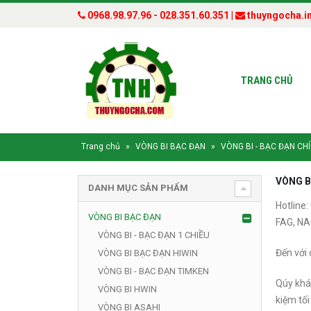
0968.98.97.96 - 028.351.60.351 |
thuyngocha.i
TRANG CHỦ
Trang chủ
»
VÒNG BI BẠC ĐẠN
»
VÒNG BI - BẠC ĐẠN CHI
VÒNG B
DANH MỤC SẢN PHẨM
Hotline:
VÒNG BI BẠC ĐẠN
FAG, NAC
VÒNG BI - BẠC ĐẠN 1 CHIỀU
Đến với 
VÒNG BI BẠC ĐẠN HIWIN
VÒNG BI - BẠC ĐẠN TIMKEN
Qúy khá
VÒNG BI HWIN
kiệm tối
VÒNG BI ASAHI