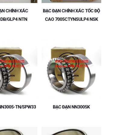
ẠN CHÍNH XÁC
BẠC ĐẠN CHÍNH XÁC TỐC ĐỘ
CDB/GLP4 NTN
CAO 7005CTYNSULP4 NSK
NN3005-TN/SPW33
BẠC ĐẠN NN3005K