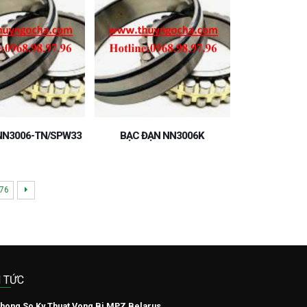
NN3006-TN/SPW33
BẠC ĐẠN NN3006K
76
N TỨC
hong So Ky Thuat Vong Bi MPZ Belarus