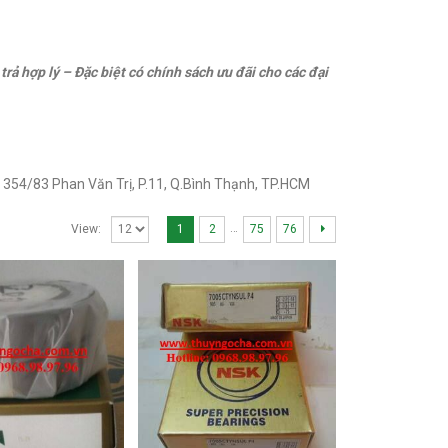
trả hợp lý
– Đặc biệt có chính sách ưu đãi cho các đại
: 354/83 Phan Văn Trị, P.11, Q.Bình Thạnh, TP.HCM
…
1
2
75
76
View: