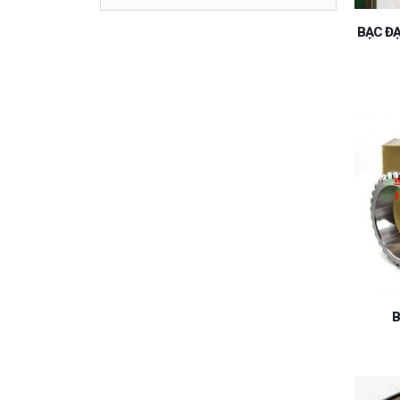
BẠC ĐẠ
B