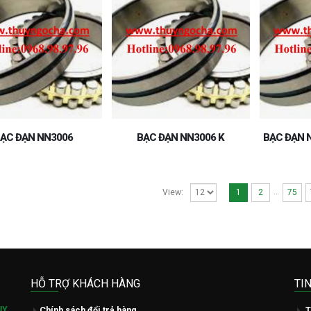
ẠC ĐẠN NN3006
BẠC ĐẠN NN3006 K
BẠC ĐẠN 
…
1
2
75
View:
HỖ TRỢ KHÁCH HÀNG
TI
ỤY
Chính sách đổi trả hàng
T