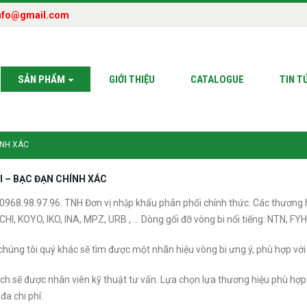
nfo@gmail.com
SẢN PHẨM
GIỚI THIỆU
CATALOGUE
TIN T
́NH XÁC
I – BẠC ĐẠN CHÍNH XÁC
 0968.98.97.96. TNH Đơn vị nhập khẩu phân phối chính thức. Các thương 
HI, KOYO, IKO, INA, MPZ, URB , … Dòng gối đỡ vòng bi nổi tiếng: NTN, FYH
chúng tôi quý khác sẽ tìm được một nhãn hiệu vòng bi ưng ý, phù hợp với 
ch sẽ được nhân viên kỹ thuật tư vấn. Lựa chọn lựa thương hiệu phù hợp
 đa chi phí.