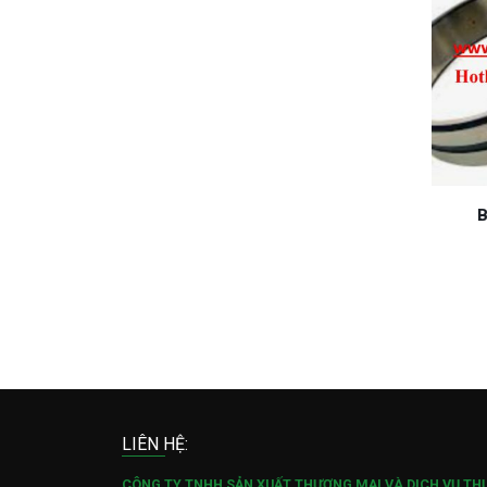
B
LIÊN HỆ:
CÔNG TY TNHH SẢN XUẤT THƯƠNG MẠI VÀ DỊCH VỤ TH