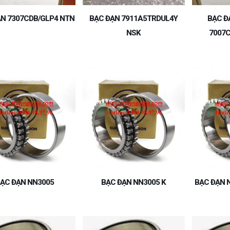
N 7307CDB/GLP4 NTN
BẠC ĐẠN 7911A5TRDUL4Y
BẠC Đ
NSK
7007
ẠC ĐẠN NN3005
BẠC ĐẠN NN3005 K
BẠC ĐẠN 