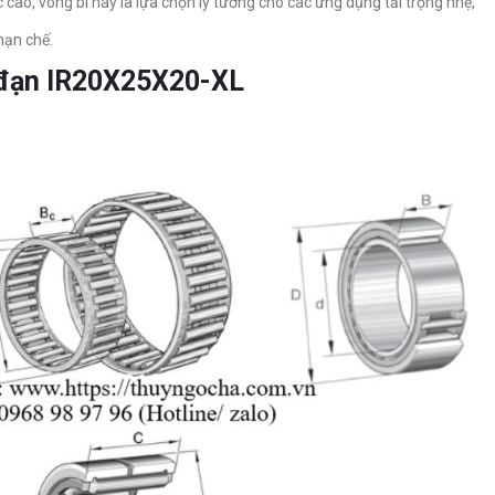
 cao, vòng bi này là lựa chọn lý tưởng cho các ứng dụng tải trọng nhẹ,
hạn chế.
c đạn IR20X25X20-XL