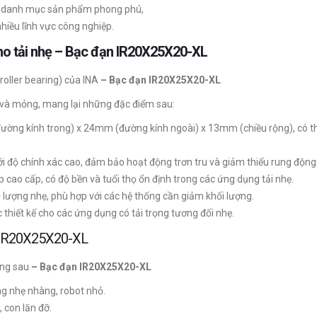
 danh mục sản phẩm phong phú,
iều lĩnh vực công nghiệp.
 cho tải nhẹ – Bạc đạn IR20X25X20-XL
oller bearing) của INA
– Bạc đạn IR20X25X20-XL
ài và mỏng, mang lại những đặc điểm sau:
ờng kính trong) x 24mm (đường kính ngoài) x 13mm (chiều rộng), có th
 độ chính xác cao, đảm bảo hoạt động trơn tru và giảm thiểu rung động
 cao cấp, có độ bền và tuổi thọ ổn định trong các ứng dụng tải nhẹ.
g lượng nhẹ, phù hợp với các hệ thống cần giảm khối lượng.
hiết kế cho các ứng dụng có tải trọng tương đối nhẹ.
n IR20X25X20-XL
ụng sau
– Bạc đạn IR20X25X20-XL
g nhẹ nhàng, robot nhỏ.
 con lăn đỡ.