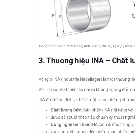
Vòng bi bạc đạn đũa kim k, bkb, kzk, c, hn, sn, Lr, ir, pi, Nao, n
3. Thương hiệu INA – Chất 
Vòng bi INA (Industrie Nadellager) là một thương hi
Với lịch sử phát triển lâu dài và không ngừng đổi mới
INA đã khẳng định vị thế là một trong những nhà sản
Chất lượng Đức:
Sản phẩm INA nổi tiếng với c
được sản xuất theo tiêu chuẩn kỹ thuật nghi
Công nghệ tiên tiến:
INA luôn đi đầu trong v
vào sản xuất, mang đến những sản phẩm hiệ