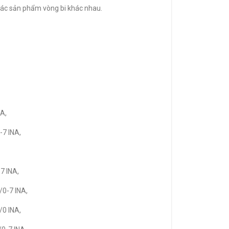
 các sản phẩm vòng bi khác nhau.
A,
-7 INA,
7 INA,
0-7 INA,
/0 INA,