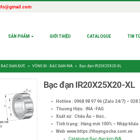
nfo@gmail.com
SẢN PHẨM
GIỚI THIỆU
CATALOGUE
TIN T
- BẠC ĐẠN ĐỨC
»
VÒNG BI - BẠC ĐẠN INA
»
Bạc đạn IR20X25X20-XL
Bạc đạn IR20X25X20-XL
Hotline : 0968 98 97 96 (Zalo 24/7) – 028
Thương Hiệu : INA -FAG
Xuất xứ: Châu Âu – Đức..
Tình trạng : Hàng mới 100% – Nhập khẩu
Web: www.https://thuyngocha.com.vn
Catalogue Bạc đạn kim INA