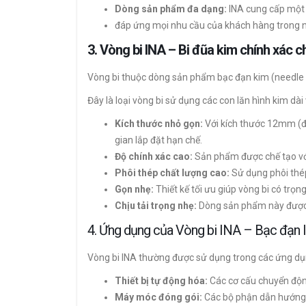
Dòng sản phẩm đa dạng:
INA cung cấp một
đáp ứng mọi nhu cầu của khách hàng trong nh
3. Vòng bi INA – Bi đũa kim chính xác
Vòng bi thuộc dòng sản phẩm bạc đạn kim (needle r
Đây là loại vòng bi sử dụng các con lăn hình kim d
Kích thước nhỏ gọn:
Với kích thước 12mm (đư
gian lắp đặt hạn chế.
Độ chính xác cao:
Sản phẩm được chế tạo với
Phôi thép chất lượng cao:
Sử dụng phôi thép
Gọn nhẹ:
Thiết kế tối ưu giúp vòng bi có trọn
Chịu tải trọng nhẹ:
Dòng sản phẩm này được t
4. Ứng dụng của Vòng bi INA – Bạc đạ
Vòng bi INA thường được sử dụng trong các ứng d
Thiết bị tự động hóa:
Các cơ cấu chuyển độn
Máy móc đóng gói:
Các bộ phận dẫn hướng,