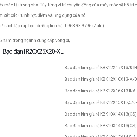
máy móc tải trọng nhẹ. Tùy từng vị trí chuyển động của máy móc sẽ bố trí
xem xét các ưu nhược điểm và ứng dụng của nó.
g / cách lắp ráp bảo dưỡng liên hệ : 0968 98 9796 (Zalo)
15 năm trong ngành cung cấp vòng bi,
y – Bạc đạn IR20X25X20-XL
Bạc đạn kim gía rẻ KBK12X17X13/0 IN
Bạc đạn kim gía rẻ KBK12X16X13-A/0
Bạc đạn kim gía rẻ KBK12X16X13 INA,
Bạc đạn kim gía rẻ KBK12X15X17,5/0-
Bạc đạn kim gía rẻ KBK10X14X13(CS)/
Bạc đạn kim gía rẻ KBK10X14X13(CS)