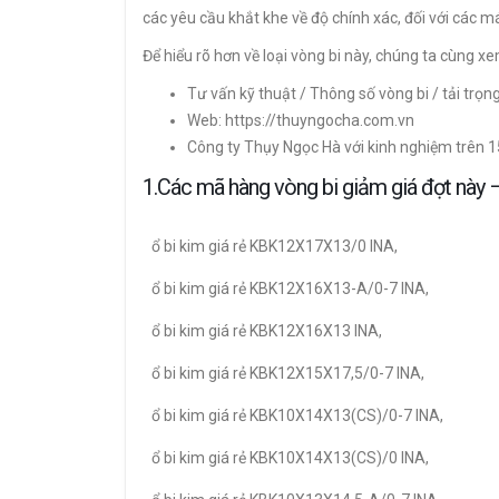
các yêu cầu khắt khe về độ chính xác, đối với các 
Để hiểu rõ hơn về loại vòng bi này, chúng ta cùng 
Tư vấn kỹ thuật / Thông số vòng bi / tải trọn
Web: https://thuyngocha.com.vn
Công ty Thụy Ngọc Hà với kinh nghiệm trên 
1.Các mã hàng vòng bi giảm giá đợt nà
ổ bi kim giá rẻ KBK12X17X13/0 INA,
ổ bi kim giá rẻ KBK12X16X13-A/0-7 INA,
ổ bi kim giá rẻ KBK12X16X13 INA,
ổ bi kim giá rẻ KBK12X15X17,5/0-7 INA,
ổ bi kim giá rẻ KBK10X14X13(CS)/0-7 INA,
ổ bi kim giá rẻ KBK10X14X13(CS)/0 INA,