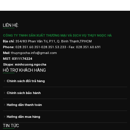
LIÊN HỆ:
CÔNG TY TNHH SẢN XUẤT THƯƠNG MẠI VÀ DỊCH VỤ THỤY NGỌC HÀ
Địa chỉ:
354/83 Phan Văn Trị, P.11, Q. Bình Thạnh,TP.HCM
Phone:
028.351.60.351-028.351.53.233 - Fax: 028.351.60.691
Mail:
thuyngocha.info@gmail.com
MST: 0311174224
Skype: minhcuong.ngocha
HỖ TRỢ KHÁCH HÀNG
Chính sách đổi trả hàng
Chính sách bảo hành
Hướng dẫn thanh toán
Hướng dẫn mua hàng
TIN TỨC
Thong So Ky Thuat Vong Bi MPZ Belarus