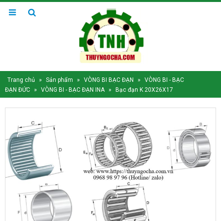
Trang chủ
»
Sản phẩm
»
VÒNG BI BẠC ĐẠN
»
VÒNG BI - BẠC
ĐẠN ĐỨC
»
VÒNG BI - BẠC ĐẠN INA
»
Bạc đạn K 20X26X17