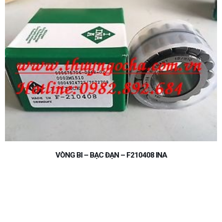
VÒNG BI – BẠC ĐẠN – F210408 INA