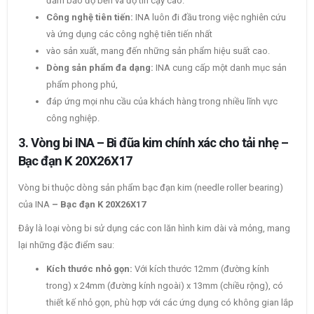
đảm bảo độ bền và độ tin cậy cao.
Công nghệ tiên tiến:
INA luôn đi đầu trong việc nghiên cứu
và ứng dụng các công nghệ tiên tiến nhất
vào sản xuất, mang đến những sản phẩm hiệu suất cao.
Dòng sản phẩm đa dạng:
INA cung cấp một danh mục sản
phẩm phong phú,
đáp ứng mọi nhu cầu của khách hàng trong nhiều lĩnh vực
công nghiệp.
3. Vòng bi INA – Bi đũa kim chính xác cho tải nhẹ –
Bạc đạn K 20X26X17
Vòng bi thuộc dòng sản phẩm bạc đạn kim (needle roller bearing)
của INA
– Bạc đạn K 20X26X17
Đây là loại vòng bi sử dụng các con lăn hình kim dài và mỏng, mang
lại những đặc điểm sau:
Kích thước nhỏ gọn:
Với kích thước 12mm (đường kính
trong) x 24mm (đường kính ngoài) x 13mm (chiều rộng), có
thiết kế nhỏ gọn, phù hợp với các ứng dụng có không gian lắp