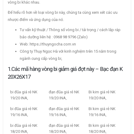
vòng bi khác nhau.
Để hiểu rõ hơn về loại vòng bi này, chúng ta cùng xem xét các ưu
nhược điểm và ứng dụng của nó.
Tư vấn kỹ thuật / Thông số vòng bi / tải trọng / cách lắp ráp
bảo dưỡng liên hệ : 0968 98 9796 (Zalo)
Web: https://thuyngocha.com.vn
Công ty Thụy Ngọc Hà với kinh nghiệm trên 15 năm trong
ngành cung cấp vòng bi,
1.Các mã hàng vòng bi giảm giá đợt này – Bạc đạn K
20X26X17
bi đũa giá rẻ NK
đạn đũa giá rẻ NK
Bi kim giá rẻ NK
19/20 INA,
19/20 INA,
19/20 INA,
bi đũa giá rẻ NK
đạn đũa giá rẻ NK
Bi kim giá rẻ NK
19/16 INA,
19/16 INA,
19/16 INA,
bi đũa giá rẻ NK
đạn đũa giá rẻ NK
Bi kim giá rẻ NK
18/20 INA,
18/20 INA,
18/20 INA,