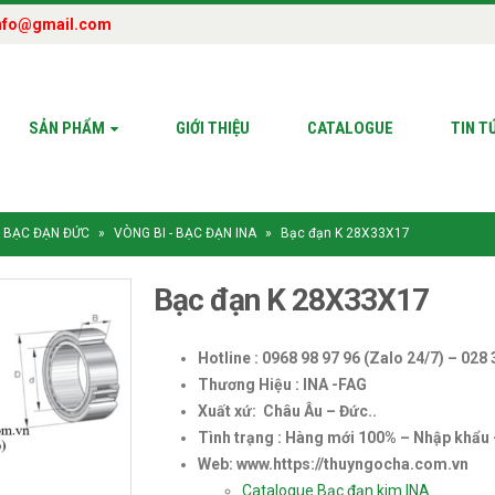
nfo@gmail.com
SẢN PHẨM
GIỚI THIỆU
CATALOGUE
TIN T
- BẠC ĐẠN ĐỨC
»
VÒNG BI - BẠC ĐẠN INA
»
Bạc đạn K 28X33X17
Bạc đạn K 28X33X17
Hotline : 0968 98 97 96 (Zalo 24/7) – 028
Thương Hiệu : INA -FAG
Xuất xứ: Châu Âu – Đức..
Tình trạng : Hàng mới 100% – Nhập khẩu
Web: www.https://thuyngocha.com.vn
Catalogue Bạc đạn kim INA