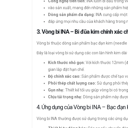
Công nghệ tiên tiến:
INA luôn đi đầu trong v
vào sản xuất, mang đến những sản phẩm hiệ
Dòng sản phẩm đa dạng:
INA cung cấp một
đáp ứng mọi nhu cầu của khách hàng trong nh
3. Vòng bi INA – Bi đũa kim chính xác 
Vòng bi thuộc dòng sản phẩm bạc đạn kim (needle r
Đây là loại vòng bi sử dụng các con lăn hình kim d
Kích thước nhỏ gọn:
Với kích thước 12mm (đư
gian lắp đặt hạn chế.
Độ chính xác cao:
Sản phẩm được chế tạo với
Phôi thép chất lượng cao:
Sử dụng phôi thép
Gọn nhẹ:
Thiết kế tối ưu giúp vòng bi có trọn
Chịu tải trọng nhẹ:
Dòng sản phẩm này được t
4. Ứng dụng của Vòng bi INA – Bạc đạn
Vòng bi INA thường được sử dụng trong các ứng d