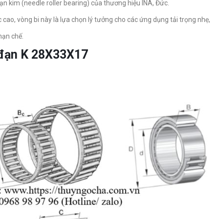
n kim (needle roller bearing) của thương hiệu INA, Đức.
 cao, vòng bi này là lựa chọn lý tưởng cho các ứng dụng tải trọng nhẹ,
hạn chế.
c đạn K 28X33X17