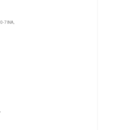
0-7 INA,
,