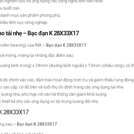
iệc nghiên cứu và ứng dụng các công nghệ tiên tiến nhất
u suất cao.
 danh mục sản phẩm phong phú,
iều lĩnh vực công nghiệp.
cho tải nhẹ – Bạc đạn K 28X33X17
oller bearing) của INA
– Bạc đạn K 28X33X17
ài và mỏng, mang lại những đặc điểm sau:
ờng kính trong) x 24mm (đường kính ngoài) x 13mm (chiều rộng), có th
 độ chính xác cao, đảm bảo hoạt động trơn tru và giảm thiểu rung động
 cao cấp, có độ bền và tuổi thọ ổn định trong các ứng dụng tải nhẹ.
g lượng nhẹ, phù hợp với các hệ thống cần giảm khối lượng.
hiết kế cho các ứng dụng có tải trọng tương đối nhẹ.
 K 28X33X17
ụng sau
– Bạc đạn K 28X33X17