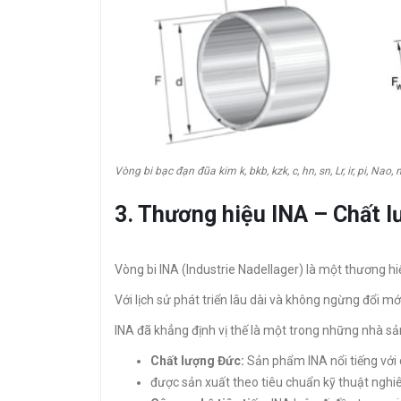
Vòng bi bạc đạn đũa kim k, bkb, kzk, c, hn, sn, Lr, ir, pi, Nao, n
3. Thương hiệu INA – Chất 
Vòng bi INA (Industrie Nadellager) là một thương hi
Với lịch sử phát triển lâu dài và không ngừng đổi mới
INA đã khẳng định vị thế là một trong những nhà sản
Chất lượng Đức:
Sản phẩm INA nổi tiếng với c
được sản xuất theo tiêu chuẩn kỹ thuật nghi