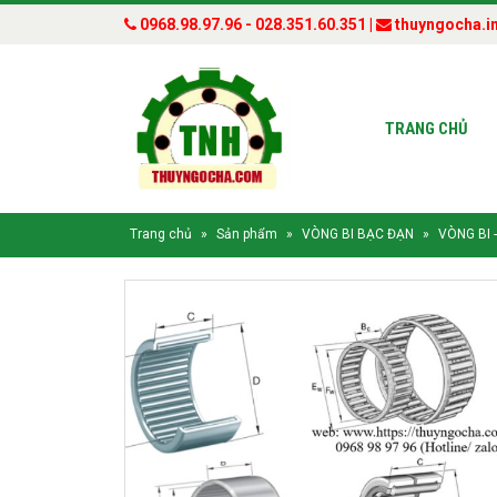
0968.98.97.96 - 028.351.60.351 |
thuyngocha.i
TRANG CHỦ
Trang chủ
»
Sản phẩm
»
VÒNG BI BẠC ĐẠN
»
VÒNG BI 