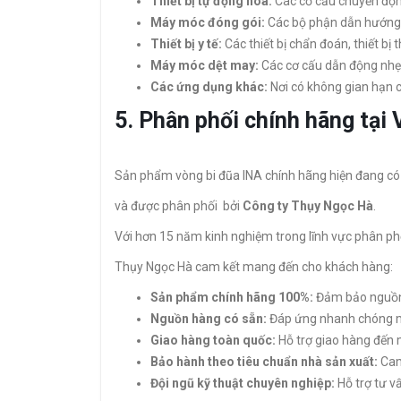
Thiết bị tự động hóa:
Các cơ cấu chuyển độn
Máy móc đóng gói:
Các bộ phận dẫn hướng,
Thiết bị y tế:
Các thiết bị chẩn đoán, thiết bị 
Máy móc dệt may:
Các cơ cấu dẫn động nhẹ
Các ứng dụng khác:
Nơi có không gian hạn c
5. Phân phối chính hãng tại
Sản phẩm vòng bi đũa INA chính hãng hiện đang có 
và được phân phối bởi
Công ty Thụy Ngọc Hà
.
Với hơn 15 năm kinh nghiệm trong lĩnh vực phân phố
Thụy Ngọc Hà cam kết mang đến cho khách hàng:
Sản phẩm chính hãng 100%:
Đảm bảo nguồn 
Nguồn hàng có sẵn:
Đáp ứng nhanh chóng m
Giao hàng toàn quốc:
Hỗ trợ giao hàng đến m
Bảo hành theo tiêu chuẩn nhà sản xuất:
Cam
Đội ngũ kỹ thuật chuyên nghiệp:
Hỗ trợ tư v