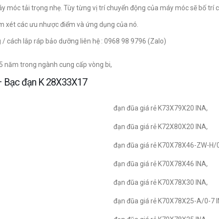
máy móc tải trọng nhẹ. Tùy từng vị trí chuyển động của máy móc sẽ bố trí
xem xét các ưu nhược điểm và ứng dụng của nó.
g / cách lắp ráp bảo dưỡng liên hệ : 0968 98 9796 (Zalo)
15 năm trong ngành cung cấp vòng bi,
y – Bạc đạn K 28X33X17
đạn đũa giá rẻ K73X79X20 INA,
đạn đũa giá rẻ K72X80X20 INA,
đạn đũa giá rẻ K70X78X46-ZW-H/0
đạn đũa giá rẻ K70X78X46 INA,
đạn đũa giá rẻ K70X78X30 INA,
đạn đũa giá rẻ K70X78X25-A/0-7 I