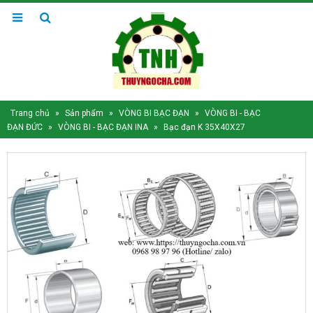
Trang chủ
»
Sản phẩm
»
VÒNG BI BẠC ĐẠN
»
VÒNG BI - BẠC
ĐẠN ĐỨC
»
VÒNG BI - BẠC ĐẠN INA
»
Bạc đạn K 35X40X27