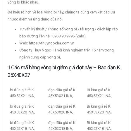
vòng bi khác nhau.
Để hiểu rõ hơn về loại vòng bi này, chúng ta cùng xem xét các ưu
nhược điểm và ứng dụng của nó.
Tư vấn kỹ thuật / Thông số vòng bi / tải trọng / cách lắp ráp
bảo dưỡng liên hệ : 0968 98 9796 (Zalo)
Web: https://thuyngocha.com.vn
Công ty Thụy Ngọc Hà với kinh nghiệm trên 15 năm trong
ngành cung cấp vòng bi,
1.Các mã hàng vòng bi giảm giá đợt này – Bạc đạn K
35X40X27
bi đũa giá rẻ K
đạn đũa giá rẻ K
Bi kim giá rẻ K
45X53X21 INA,
45X53X21 INA,
45X53X21 INA,
bi đũa giá rẻ K
đạn đũa giá rẻ K
Bi kim giá rẻ K
45X53X20 INA,
45X53X20 INA,
45X53X20 INA,
bi đũa giá rẻ K
đạn đũa giá rẻ K
Bi kim giá rẻ K
45X52X18 INA,
45X52X18 INA,
45X52X18 INA,