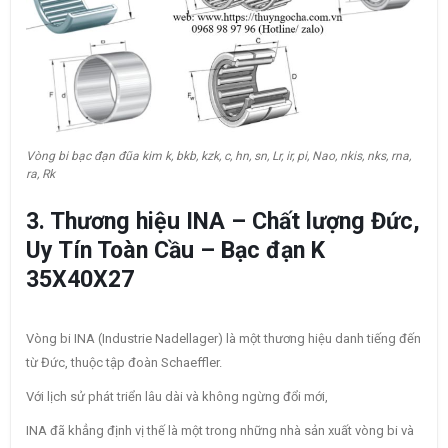
Vòng bi bạc đạn đũa kim k, bkb, kzk, c, hn, sn, Lr, ir, pi, Nao, nkis, nks, rna,
ra, Rk
3. Thương hiệu INA – Chất lượng Đức,
Uy Tín Toàn Cầu – Bạc đạn K
35X40X27
Vòng bi INA (Industrie Nadellager) là một thương hiệu danh tiếng đến
từ Đức, thuộc tập đoàn Schaeffler.
Với lịch sử phát triển lâu dài và không ngừng đổi mới,
INA đã khẳng định vị thế là một trong những nhà sản xuất vòng bi và