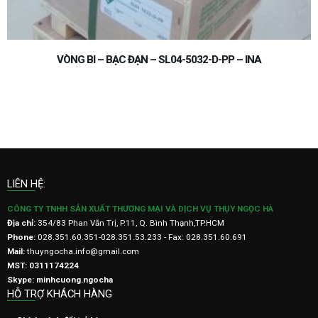
VÒNG BI – BẠC ĐẠN – SL04-5032-D-PP – INA
LIÊN HỆ:
CÔNG TY TNHH SẢN XUẤT THƯƠNG MẠI VÀ DỊCH VỤ THỤY NGỌC HÀ
Địa chỉ:
354/83 Phan Văn Trị, P.11, Q. Bình Thạnh,TP.HCM
Phone:
028.351.60.351-028.351.53.233 - Fax: 028.351.60.691
Mail:
thuyngocha.info@gmail.com
MST: 0311174224
Skype: minhcuong.ngocha
HỖ TRỢ KHÁCH HÀNG