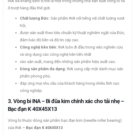
INA đã khẳng định vị thế là một trong những nhà sản xuất vòng bi và
ổ trượt hàng đầu thế giới.
Chất lượng Đức:
Sản phẩm INA nổi tiếng với chất lượng vượt
trội,
được sản xuất theo tiêu chuẩn kỹ thuật nghiêm ngặt của Đức,
đảm bảo độ bền và độ tin cậy cao.
Công nghệ tiên tiến:
INA luôn đi đầu trong việc nghiên cứu
và ứng dụng các công nghệ tiên tiến nhất
vào sản xuất, mang đến những sản phẩm hiệu suất cao.
Dòng sản phẩm đa dạng:
INA cung cấp một danh mục sản
phẩm phong phú,
đáp ứng mọi nhu cầu của khách hàng trong nhiều lĩnh vực
công nghiệp.
3. Vòng bi INA – Bi đũa kim chính xác cho tải nhẹ –
Bạc đạn K 40X45X13
Vòng bi thuộc dòng sản phẩm bạc đạn kim (needle roller bearing)
của INA
– Bạc đạn K 40X45X13