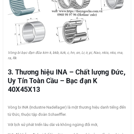
Vòng bi bạc đạn đũa kim k, bkb, kzk, c, hn, sn, Lr, ir, pi, Nao, nkis, nks, rna,
ra, Rk
3. Thương hiệu INA – Chất lượng Đức,
Uy Tín Toàn Cầu – Bạc đạn K
40X45X13
Vòng bi INA (Industrie Nadellager) là một thương hiệu danh tiếng đến
từ Đức, thuộc tập đoàn Schaeffler.
Với lịch sử phát triển lâu dài và không ngừng đổi mới,