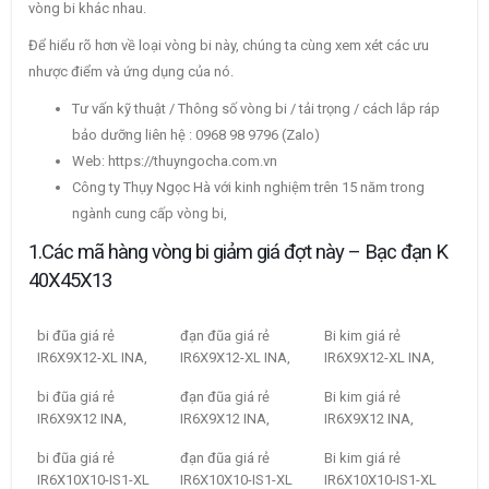
vòng bi khác nhau.
Để hiểu rõ hơn về loại vòng bi này, chúng ta cùng xem xét các ưu
nhược điểm và ứng dụng của nó.
Tư vấn kỹ thuật / Thông số vòng bi / tải trọng / cách lắp ráp
bảo dưỡng liên hệ : 0968 98 9796 (Zalo)
Web: https://thuyngocha.com.vn
Công ty Thụy Ngọc Hà với kinh nghiệm trên 15 năm trong
ngành cung cấp vòng bi,
1.Các mã hàng vòng bi giảm giá đợt này – Bạc đạn K
40X45X13
bi đũa giá rẻ
đạn đũa giá rẻ
Bi kim giá rẻ
IR6X9X12-XL INA,
IR6X9X12-XL INA,
IR6X9X12-XL INA,
bi đũa giá rẻ
đạn đũa giá rẻ
Bi kim giá rẻ
IR6X9X12 INA,
IR6X9X12 INA,
IR6X9X12 INA,
bi đũa giá rẻ
đạn đũa giá rẻ
Bi kim giá rẻ
IR6X10X10-IS1-XL
IR6X10X10-IS1-XL
IR6X10X10-IS1-XL