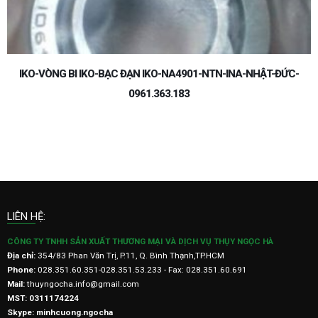
IKO-VÒNG BI IKO-BẠC ĐẠN IKO-NA4901-NTN-INA-NHẬT-ĐỨC-
0961.363.183
LIÊN HỆ:
CÔNG TY TNHH SẢN XUẤT THƯƠNG MẠI VÀ DỊCH VỤ THỤY NGỌC HÀ
Địa chỉ:
354/83 Phan Văn Trị, P.11, Q. Bình Thạnh,TP.HCM
Phone:
028.351.60.351-028.351.53.233 - Fax: 028.351.60.691
Mail:
thuyngocha.info@gmail.com
MST: 0311174224
Skype: minhcuong.ngocha