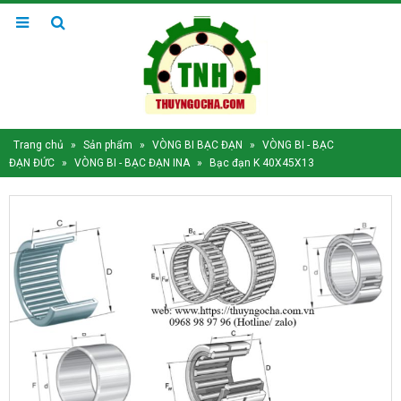
Trang chủ
»
Sản phẩm
»
VÒNG BI BẠC ĐẠN
»
VÒNG BI - BẠC
ĐẠN ĐỨC
»
VÒNG BI - BẠC ĐẠN INA
»
Bạc đạn K 40X45X13