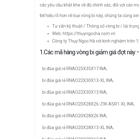
các yêu cầu khắt khe về độ chính xác, đối với các 
Để hiểu rõ hơn về loại vòng bi này, chúng ta cùng 
Tư vấn kỹ thuật / Thông số vòng bi / tải trọn
Web: https://thuyngocha.com.vn
Công ty Thụy Ngọc Hà với kinh nghiệm trên 
1.Các mã hàng vòng bi giảm giá đợt nà
bi đũa giá rẻ RNAO25X35X17 INA,
bi đũa giá rẻ RNAO22X30X13-XL INA,
bi đũa giá rẻ RNAO22X30X13 INA,
bi đũa giá rẻ RNAO20X28X26-ZW-ASR1-XL INA,
bi đũa giá rẻ RNAO20X28X26 INA,
bi đũa giá rẻ RNAO20X28X13-XL INA,