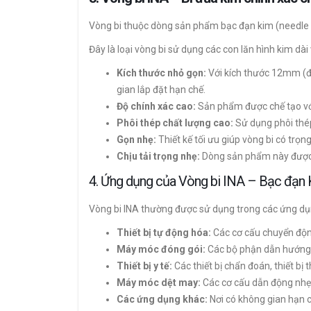
Vòng bi thuộc dòng sản phẩm bạc đạn kim (needle r
Đây là loại vòng bi sử dụng các con lăn hình kim d
Kích thước nhỏ gọn:
Với kích thước 12mm (đư
gian lắp đặt hạn chế.
Độ chính xác cao:
Sản phẩm được chế tạo với
Phôi thép chất lượng cao:
Sử dụng phôi thép
Gọn nhẹ:
Thiết kế tối ưu giúp vòng bi có trọn
Chịu tải trọng nhẹ:
Dòng sản phẩm này được t
4. Ứng dụng của Vòng bi INA – Bạc đạ
Vòng bi INA thường được sử dụng trong các ứng d
Thiết bị tự động hóa:
Các cơ cấu chuyển độn
Máy móc đóng gói:
Các bộ phận dẫn hướng,
Thiết bị y tế:
Các thiết bị chẩn đoán, thiết bị 
Máy móc dệt may:
Các cơ cấu dẫn động nhẹ
Các ứng dụng khác:
Nơi có không gian hạn c