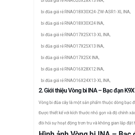
bi đũa giá rẻ RNAO20X28X13 INA,
bi đũa giá rẻ RNAO18X30X24-ZW-ASR1-XL INA,
bi đũa giá rẻ RNAO18X30X24 INA,
bi đũa giá rẻ RNAO17X25X13-XL INA,
bi đũa giá rẻ RNAO17X25X13 INA,
bi đũa giá rẻ RNAO17X25X INA,
bi đũa giá rẻ RNAO16X28X12 INA,
bi đũa giá rẻ RNAO16X24X13-XL INA,
2. Giới thiệu Vòng bi INA – Bạc đạn K
Vòng bi đũa cây là một sản phẩm thuộc dòng bạc đạ
Được thiết kế với kích thước nhỏ gọn và độ chính xác
đòi hỏi sự hoạt động trơn tru và không gian lắp đặt 
Hình ảnh Vòng bi INA – Bạ