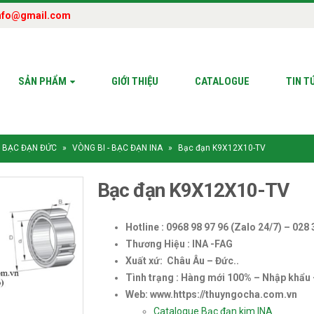
nfo@gmail.com
SẢN PHẨM
GIỚI THIỆU
CATALOGUE
TIN T
- BẠC ĐẠN ĐỨC
»
VÒNG BI - BẠC ĐẠN INA
»
Bạc đạn K9X12X10-TV
Bạc đạn K9X12X10-TV
Hotline : 0968 98 97 96 (Zalo 24/7) – 028
Thương Hiệu : INA -FAG
Xuất xứ: Châu Âu – Đức..
Tình trạng : Hàng mới 100% – Nhập khẩu
Web: www.https://thuyngocha.com.vn
Catalogue Bạc đạn kim INA