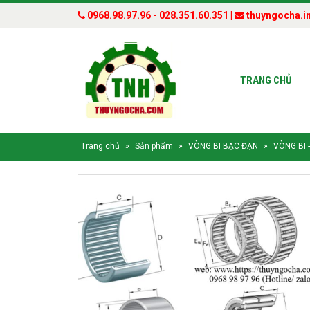
0968.98.97.96 - 028.351.60.351 |
thuyngocha.i
TRANG CHỦ
Trang chủ
»
Sản phẩm
»
VÒNG BI BẠC ĐẠN
»
VÒNG BI 