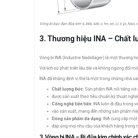
Vòng bi bạc đạn đũa kim k, bkb, kzk, c, hn, sn, Lr, ir, pi, Nao, n
3. Thương hiệu INA – Chất 
Vòng bi INA (Industrie Nadellager) là một thương hi
Với lịch sử phát triển lâu dài và không ngừng đổi mới
INA đã khẳng định vị thế là một trong những nhà sản
Chất lượng Đức:
Sản phẩm INA nổi tiếng với c
được sản xuất theo tiêu chuẩn kỹ thuật nghi
Công nghệ tiên tiến:
INA luôn đi đầu trong v
vào sản xuất, mang đến những sản phẩm hiệ
Dòng sản phẩm đa dạng:
INA cung cấp một
đáp ứng mọi nhu cầu của khách hàng trong nh
3. Vòng bi INA – Bi đũa kim chính xác