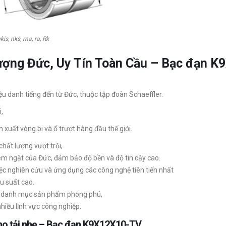
kis, nks, rna, ra, Rk
lượng Đức, Uy Tín Toàn Cầu – Bạc đạn
ệu danh tiếng đến từ Đức, thuộc tập đoàn Schaeffler.
,
 xuất vòng bi và ổ trượt hàng đầu thế giới.
hất lượng vượt trội,
êm ngặt của Đức, đảm bảo độ bền và độ tin cậy cao.
iệc nghiên cứu và ứng dụng các công nghệ tiên tiến nhất
u suất cao.
 danh mục sản phẩm phong phú,
iều lĩnh vực công nghiệp.
 cho tải nhẹ – Bạc đạn K9X12X10-TV