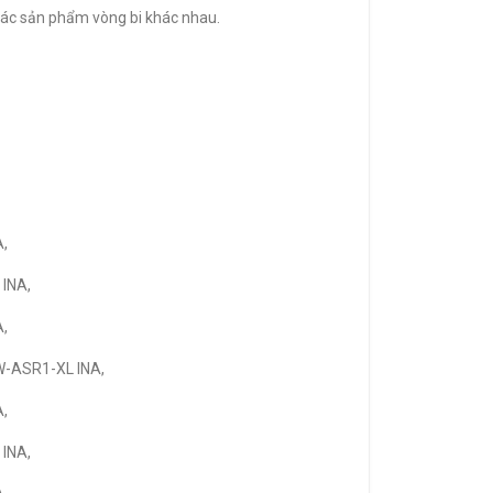
 các sản phẩm vòng bi khác nhau.
A,
 INA,
A,
W-ASR1-XL INA,
A,
 INA,