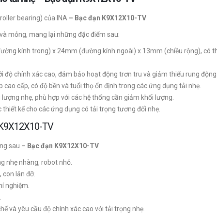
oller bearing) của INA
– Bạc đạn K9X12X10-TV
ài và mỏng, mang lại những đặc điểm sau:
ờng kính trong) x 24mm (đường kính ngoài) x 13mm (chiều rộng), có th
 độ chính xác cao, đảm bảo hoạt động trơn tru và giảm thiểu rung động
 cao cấp, có độ bền và tuổi thọ ổn định trong các ứng dụng tải nhẹ.
g lượng nhẹ, phù hợp với các hệ thống cần giảm khối lượng.
hiết kế cho các ứng dụng có tải trọng tương đối nhẹ.
n K9X12X10-TV
ụng sau
– Bạc đạn K9X12X10-TV
g nhẹ nhàng, robot nhỏ.
 con lăn đỡ.
thí nghiệm.
.
hế và yêu cầu độ chính xác cao với tải trọng nhẹ.