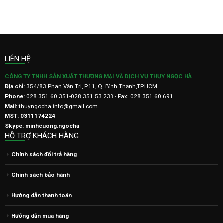
LIÊN HỆ:
CÔNG TY TNHH SẢN XUẤT THƯƠNG MẠI VÀ DỊCH VỤ THỤY NGỌC HÀ
Địa chỉ:
354/83 Phan Văn Trị, P.11, Q. Bình Thạnh,TP.HCM
Phone:
028.351.60.351-028.351.53.233 - Fax: 028.351.60.691
Mail:
thuyngocha.info@gmail.com
MST: 0311174224
Skype: minhcuong.ngocha
HỖ TRỢ KHÁCH HÀNG
Chính sách đổi trả hàng
Chính sách bảo hành
Hướng dẫn thanh toán
Hướng dẫn mua hàng