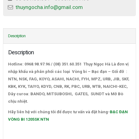
thuyngocha.info@gmail.com
Description
Description
Hotline: 0968.98.97.96 / (08) 351.60.351 Thụy Ngọc Hà Là đơn vị
nhập khẩu và phân phối các loại Vòng bi – Bạc đạn – Gối đỡ :
NTN, NSK, FAG, KOYO, ASAHI, NACHI, FYH, MPZ, URB, JIB, SKF,
KBK, KYK, TAIYO, KDYD, CNB, RK, PBC, URB, WTB, NAICHI-KEC,
Dây curoa: BANDO, MITSUBOSHI, GATES, SUNDT và Mỡ Bò
chịu nhiệt.
BẠC ĐẠN VÒNG BI 1205SK NTN
Hãy liên hệ với chúng tôi để được tư vấn và đặt hàng-
BẠC ĐẠN
VÒNG BI 1205SK NTN
–
CATALOGUE VÒNG BI,CATALOGUE GỐI ĐỠ. CATALOGUE DÂY
CUROA,CATALOGUE DÂY CUROA BANDO,CATALOGUE DÂY