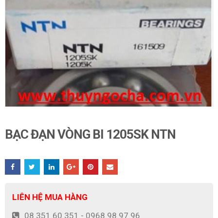
BẠC ĐẠN VÒNG BI 1205SK NTN
LIÊN HỆ MUA HÀNG
08 351.60.351 - 0968.98.97.96