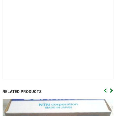
Bac dan con
Bạc đạn côn,Vong bi cana. Vòng bi cana,Bac dan cana,Bạc
đạn cana,Vong bi kim,Vòng bi kim,Bac dan kim,Bạc đạn
kim,Day curoa. Dây curoa,Day curoa. Dây curoa,Day curoa
bando,dây curoa bando,Day curoa mitsuboshi,dây curoa
mitsuboshi,Day curoa obtibelt,Dây curoa obtibelt. Mỡ bò,Mo
bo,Mỡ bò chịu nhiệt,Mo bo chiu nhiet. Mo bo cong nghiep,Mỡ
bò công nghiệp. Vong bi hop so,Vòng bi hộp số,Bac dan hop
so. Bạc đạn hộp số, Vong bi hop so,Vòng bi hộp số,Bac dan hop
so,Bạc đạn hộp số, Vong bi cong nghiep. Vòng bi công
nghiệp,Bac dan cong nghiep,Bạc đạn công nghiệp
RELATED PRODUCTS