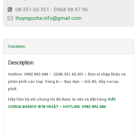
08 351.60.351 - 0968.98.97.96
thuyngocha.info@gmail.com
Description
Description
Hotline: 0982.892.684 – (028) 351.60.351 – Đơn vị nhập khẩu và
phân phối các loại Vòng bi – Bạc đạn – Gối đỡ, dây curoa,
phốt.
DÂY CUROA BANDO-B74-NHẬT – HOTLINE: 0982.892.684
Hãy liên hệ với chúng tôi để được tư vấn và đặt hàng-
DÂY
CUROA BANDO-B74-NHẬT – HOTLINE: 0982.892.684
–
CATALOGUE VÒNG BI,CATALOGUE GỐI ĐỠ. CATALOGUE DÂY
CUROA,CATALOGUE DÂY CUROA BANDO,CATALOGUE DÂY
CUROA MITSUBOSHI. VÒNG BI,BẠC ĐẠN,Ổ BI,VÒNG BI TRUNG