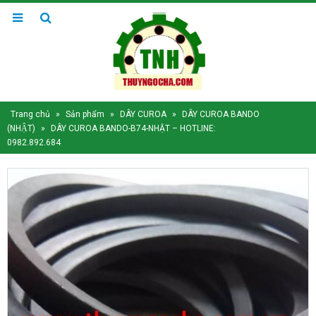
Trang chủ
»
Sản phẩm
»
DÂY CUROA
»
DÂY CUROA BANDO
(NHẬT)
»
DÂY CUROA BANDO-B74-NHẬT – HOTLINE:
0982.892.684