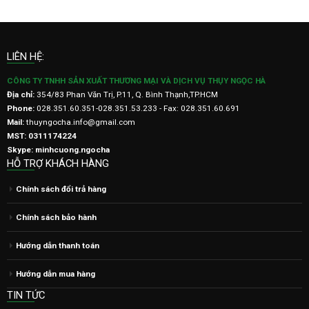
LIÊN HỆ:
CÔNG TY TNHH SẢN XUẤT THƯƠNG MẠI VÀ DỊCH VỤ THỤY NGỌC HÀ
Địa chỉ:
354/83 Phan Văn Trị, P.11, Q. Bình Thạnh,TP.HCM
Phone:
028.351.60.351-028.351.53.233 - Fax: 028.351.60.691
Mail:
thuyngocha.info@gmail.com
MST: 0311174224
Skype: minhcuong.ngocha
HỖ TRỢ KHÁCH HÀNG
Chính sách đổi trả hàng
Chính sách bảo hành
Hướng dẫn thanh toán
Hướng dẫn mua hàng
TIN TỨC