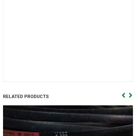
Bạc đạn côn,Vong bi cana. Vòng bi cana,Bac dan cana,Bạc
đạn cana,Vong bi kim,Vòng bi kim,Bac dan kim,Bạc đạn
kim,Day curoa. Dây curoa,Day curoa. Dây curoa,Day curoa
bando,dây curoa bando,Day curoa mitsuboshi,dây curoa
mitsuboshi,Day curoa obtibelt,Dây curoa obtibelt. Mỡ bò,Mo
bo,Mỡ bò chịu nhiệt,Mo bo chiu nhiet. Mo bo cong nghiep,Mỡ
bò công nghiệp. Vong bi hop so,Vòng bi hộp số,Bac dan hop
so. Bạc đạn hộp số, Vong bi hop so,Vòng bi hộp số,Bac dan hop
so,Bạc đạn hộp số, Vong bi cong nghiep. Vòng bi công
nghiệp,Bac dan cong nghiep,Bạc đạn công nghiệp
RELATED PRODUCTS