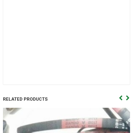
Bạc đạn côn,Vong bi cana. Vòng bi cana,Bac dan cana,Bạc
đạn cana,Vong bi kim,Vòng bi kim,Bac dan kim,Bạc đạn
kim,Day curoa. Dây curoa,Day curoa. Dây curoa,Day curoa
bando,dây curoa bando,Day curoa mitsuboshi,dây curoa
mitsuboshi,Day curoa obtibelt,Dây curoa obtibelt. Mỡ bò,Mo
bo,Mỡ bò chịu nhiệt,Mo bo chiu nhiet. Mo bo cong nghiep,Mỡ
bò công nghiệp. Vong bi hop so,Vòng bi hộp số,Bac dan hop
so. Bạc đạn hộp số, Vong bi hop so,Vòng bi hộp số,Bac dan hop
so,Bạc đạn hộp số, Vong bi cong nghiep. Vòng bi công
nghiệp,Bac dan cong nghiep,Bạc đạn công nghiệp
RELATED PRODUCTS