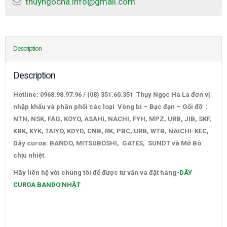
thuyngocha.info@gmail.com
Description
Description
Hotline: 0968.98.97.96 / (08) 351.60.351 Thụy Ngọc Hà Là đơn vị
nhập khẩu và phân phối các loại Vòng bi – Bạc đạn – Gối đỡ :
NTN, NSK, FAG, KOYO, ASAHI, NACHI, FYH, MPZ, URB, JIB, SKF,
KBK, KYK, TAIYO, KDYD, CNB, RK, PBC, URB, WTB, NAICHI-KEC,
Dây curoa: BANDO, MITSUBOSHI, GATES, SUNDT và Mỡ Bò
chịu nhiệt.
DÂY CUROA BANDO NHẬT
Hãy liên hệ với chúng tôi để được tư vấn và đặt hàng-
DÂY
CUROA BANDO NHẬT
–
CATALOGUE VÒNG BI,CATALOGUE GỐI ĐỠ. CATALOGUE DÂY
CUROA,CATALOGUE DÂY CUROA BANDO,CATALOGUE DÂY
CUROA MITSUBOSHI. VÒNG BI,BẠC ĐẠN,Ổ BI,VÒNG BI TRUNG