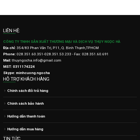
LIÊN HỆ:
CÔNG TY TNHH SẢN XUẤT THƯƠNG MẠI VÀ DỊCH VỤ THỤY NGỌC HÀ
Địa chỉ:
354/83 Phan Văn Trị, P.11, Q. Bình Thạnh,TP.HCM
Phone:
028.351.60.351-028.351.53.233 - Fax: 028.351.60.691
Mail:
thuyngocha.info@gmail.com
MST: 0311174224
Skype: minhcuong.ngocha
HỖ TRỢ KHÁCH HÀNG
Chính sách đổi trả hàng
Chính sách bảo hành
Hướng dẫn thanh toán
Hướng dẫn mua hàng
TIN TỨC