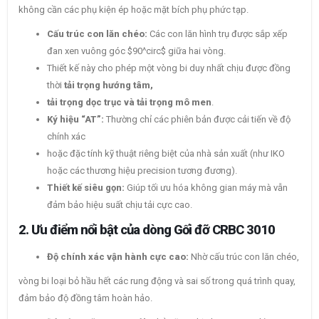
không cần các phụ kiện ép hoặc mặt bích phụ phức tạp.
Cấu trúc con lăn chéo:
Các con lăn hình trụ được sắp xếp
đan xen vuông góc $90^circ$ giữa hai vòng.
Thiết kế này cho phép một vòng bi duy nhất chịu được đồng
thời
tải trọng hướng tâm,
tải trọng dọc trục và tải trọng mô men
.
Ký hiệu “AT”:
Thường chỉ các phiên bản được cải tiến về độ
chính xác
hoặc đặc tính kỹ thuật riêng biệt của nhà sản xuất (như IKO
hoặc các thương hiệu precision tương đương).
Thiết kế siêu gọn:
Giúp tối ưu hóa không gian máy mà vẫn
đảm bảo hiệu suất chịu tải cực cao.
2. Ưu điểm nổi bật của dòng Gối đỡ CRBC 3010
Độ chính xác vận hành cực cao:
Nhờ cấu trúc con lăn chéo,
vòng bi loại bỏ hầu hết các rung động và sai số trong quá trình quay,
đảm bảo độ đồng tâm hoàn hảo.