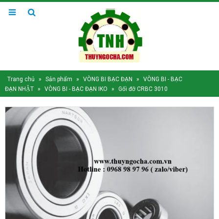
Trang chủ
»
Sản phẩm
»
VÒNG BI BẠC ĐẠN
»
VÒNG BI - BẠC
ĐẠN NHẬT
»
VÒNG BI - BẠC ĐẠN IKO
»
Gối đỡ CRBC 3010