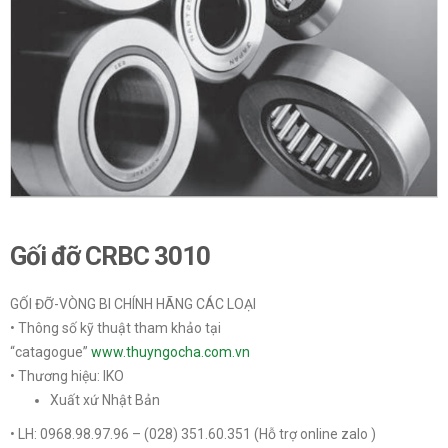
Gối đỡ CRBC 3010
GỐI ĐỠ-VÒNG BI CHÍNH HÃNG CÁC LOẠI
• Thông số kỹ thuật tham khảo tại
“catagogue”
www.thuyngocha.com.vn
• Thương hiệu: IKO
Xuất xứ Nhật Bản
• LH: 0968.98.97.96 – (028) 351.60.351
(Hỗ trợ online zalo )