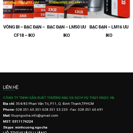
 –
VÒNG BI – BẠC ĐẠN –
BẠC ĐẠN – LM50 UU
BẠC ĐẠN – LM16 UU
V
CF18 – IKO
IKO
IKO
LIÊN HỆ:
CÔNG TY TNHH SẢN XUẤT THƯƠNG MẠI VÀ DỊCH VỤ THỤY NGỌC HÀ
Địa chỉ:
354/83 Phan Văn Trị, P.11, Q. Bình Thạnh,TP.HCM
Phone:
028.351.60.351-028.351.53.233 - Fax: 028.351.60.691
Mail:
thuyngocha.info@gmail.com
MST: 0311174224
Skype: minhcuong.ngocha