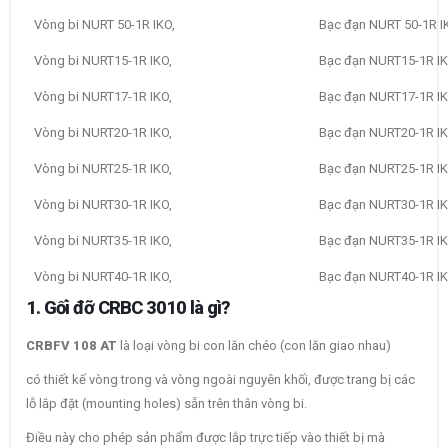
Vòng bi NURT 50-1R IKO,
Bạc đạn NURT 50-1R I
Vòng bi NURT15-1R IKO,
Bạc đạn NURT15-1R IK
Vòng bi NURT17-1R IKO,
Bạc đạn NURT17-1R IK
Vòng bi NURT20-1R IKO,
Bạc đạn NURT20-1R IK
Vòng bi NURT25-1R IKO,
Bạc đạn NURT25-1R IK
Vòng bi NURT30-1R IKO,
Bạc đạn NURT30-1R IK
Vòng bi NURT35-1R IKO,
Bạc đạn NURT35-1R IK
Vòng bi NURT40-1R IKO,
Bạc đạn NURT40-1R IK
1. Gối đỡ CRBC 3010 là gì?
CRBFV 108 AT
là loại vòng bi con lăn chéo (con lăn giao nhau)
có thiết kế vòng trong và vòng ngoài nguyên khối, được trang bị các
lỗ lắp đặt (mounting holes) sẵn trên thân vòng bi.
Điều này cho phép sản phẩm được lắp trực tiếp vào thiết bị mà