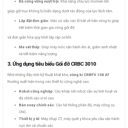
Độ cứng vững vượt trội:
Khả năng chịu lực momen lớn
giúp gối trục không bị biến dạng dưới tác động của lực lệch tâm.
Lắp đặt đơn giản:
Việc có sẵn các lỗ bắt vít trên vòng bi giúp
tiết kiệm thời gian gia công gối đỡ
và đơn giản hóa quy trình lắp ráp cơ khí.
Ma sát thấp:
Giúp máy móc vận hành êm ái, giảm sinh nhiệt
và tiết kiệm năng lượng.
3. Ứng dụng tiêu biểu Gối đỡ CRBC 3010
Nhờ những đặc tính kỹ thuật khắt khe,
vòng bi CRBFV 108 AT
thường xuất hiện trong các thiết bị công nghệ cao:
Robot công nghiệp:
Các khớp nối robot cần sự linh hoạt và
độ chính xác vị trí cao.
Bàn xoay chính xác:
Các hệ thống phân độ, máy công cụ
CNC.
Thiết bị y tế:
Máy chụp CT, máy quét y khoa yêu cầu vận hành
cực êm và chuẩn xác.