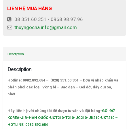
LIÊN HỆ MUA HÀNG
08 351.60.351 - 0968.98.97.96
thuyngocha.info@gmail.com
Description
Description
Hotline: 0982.892.684 – (028) 351.60.351 – Đơn vị nhập khẩu và
phân phối các loại Vòng bi – Bạc đạn – Gối đỡ, dây curoa,
phốt.
GỐI ĐỠ KOREA-JIB-HÀN QUỐC-UCT210-T210-UC210-
UK210-UKT210 – HOTLINE: 0982.892.684
Hãy liên hệ với chúng tôi để được tư vấn và đặt hàng-
GỐI ĐỠ
KOREA-JIB-HÀN QUỐC-UCT210-T210-UC210-UK210-UKT210 –
HOTLINE: 0982.892.684
–