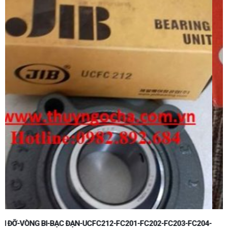
4-
VÒNG BI BẠC ĐẠN UC203-UK203-JIB-HÀN QUỐC-KOREA