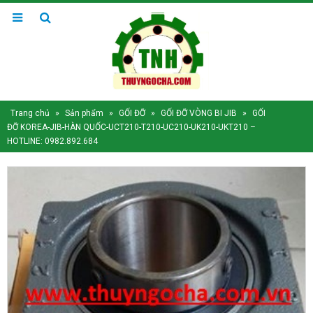
Trang chủ
»
Sản phẩm
»
GỐI ĐỠ
»
GỐI ĐỠ VÒNG BI JIB
»
GỐI
ĐỠ KOREA-JIB-HÀN QUỐC-UCT210-T210-UC210-UK210-UKT210 –
HOTLINE: 0982.892.684