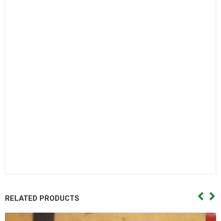
bi con,Vòng bi côn.
Bac dan con
Bạc đạn côn,Vong bi cana. Vòng bi cana,Bac dan cana,Bạc
đạn cana,Vong bi kim,Vòng bi kim,Bac dan kim,Bạc đạn
kim,Day curoa. Dây curoa,Day curoa. Dây curoa,Day curoa
bando,dây curoa bando,Day curoa mitsuboshi,dây curoa
mitsuboshi,Day curoa obtibelt,Dây curoa obtibelt. Mỡ bò,Mo
bo,Mỡ bò chịu nhiệt,Mo bo chiu nhiet. Mo bo cong nghiep,Mỡ
bò công nghiệp. Vong bi hop so,Vòng bi hộp số,Bac dan hop
so. Bạc đạn hộp số, Vong bi hop so,Vòng bi hộp số,Bac dan hop
so,Bạc đạn hộp số, Vong bi cong nghiep. Vòng bi công
nghiệp,Bac dan cong nghiep,Bạc đạn công nghiệp
RELATED PRODUCTS