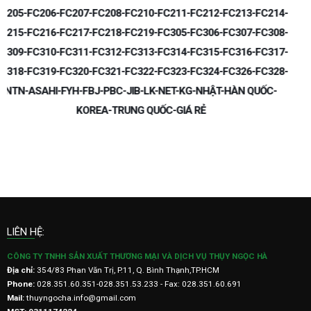
-
-
-
-
LIÊN HỆ:
CÔNG TY TNHH SẢN XUẤT THƯƠNG MẠI VÀ DỊCH VỤ THỤY NGỌC HÀ
Địa chỉ:
354/83 Phan Văn Trị, P.11, Q. Bình Thạnh,TP.HCM
Phone:
028.351.60.351-028.351.53.233 - Fax: 028.351.60.691
Mail:
thuyngocha.info@gmail.com
MST: 0311174224
Skype: minhcuong.ngocha
HỖ TRỢ KHÁCH HÀNG
Chính sách đổi trả hàng
Chính sách bảo hành
Hướng dẫn thanh toán