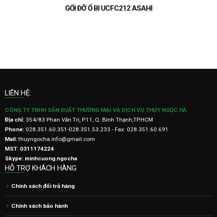
GỐI ĐỠ Ổ BI UCFL215 ASAHI
LIÊN HỆ:
CÔNG TY TNHH SẢN XUẤT THƯƠNG MẠI VÀ DỊCH VỤ THỤY NGỌC HÀ
Địa chỉ:
354/83 Phan Văn Trị, P.11, Q. Bình Thạnh,TP.HCM
Phone:
028.351.60.351-028.351.53.233 - Fax: 028.351.60.691
Mail:
thuyngocha.info@gmail.com
MST: 0311174224
Skype: minhcuong.ngocha
HỖ TRỢ KHÁCH HÀNG
Chính sách đổi trả hàng
Chính sách bảo hành