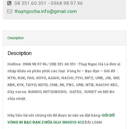
08 351.60.351 - 0968.98.97.96
thuyngocha.info@gmail.com
Description
Description
Hotline: 0968.98.97.96 / (08) 351.60.351 -Thụy Ngọc Hà Là đơn vị
nhập khẩu và phân phối các loại Vòng bi – Bạc đạn – Gối đỡ :
NTN, NSK, FAG, KOYO, ASAHI, NACHI, FYH, MPZ, URB, JIB, SKF,
KBK, KYK, TAIYO, KDYD, CNB, RK, PBC, URB, WTB, NAICHI-KEC,
Dây curoa: BANDO, MITSUBOSHI, GATES, SUNDT và Mỡ Bò
chịu nhiệt.
GỐI ĐỠ VÒNG BI BẠC ĐẠN 2 NỮA GLH SNG515-612
ĐÀI LOAN
Hãy liên hệ với chúng tôi để được tư vấn và đặt hàng-
GỐI ĐỠ
VÒNG BI BẠC ĐẠN 2 NỮA GLH SNG515-612
ĐÀI LOAN
–