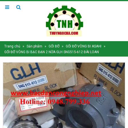
Trang chủ
»
Sản phẩm
»
GỐI ĐỠ
»
GỐI ĐỠ VÒNG BI ASAHI
»
GỐI ĐỠ VÒNG BI BẠC ĐẠN 2 NỮA GLH SNG515-612 ĐÀI LOAN