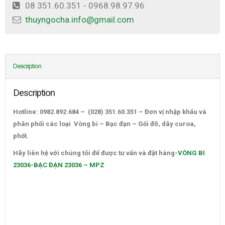
08 351.60.351 - 0968.98.97.96
thuyngocha.info@gmail.com
Description
Description
Hotline: 0982.892.684 – (028) 351.60.351 – Đơn vị nhập khẩu và
phân phối các loại Vòng bi – Bạc đạn – Gối đỡ, dây curoa,
phốt.
VÒNG BI 23036-BẠC ĐẠN 23036 – MPZ
Hãy liên hệ với chúng tôi để được tư vấn và đặt hàng-
VÒNG BI
23036-BẠC ĐẠN 23036 – MPZ
–
CATALOGUE VÒNG BI,CATALOGUE GỐI ĐỠ. CATALOGUE DÂY
CUROA,CATALOGUE DÂY CUROA BANDO,CATALOGUE DÂY
CUROA MITSUBOSHI. VÒNG BI,BẠC ĐẠN,Ổ BI,VÒNG BI TRUNG
QUỐC,VÒNG BI NHẬT,VÒNG BI ĐỨC,VÒNG BI ẤN ĐỘ. VÒNG BI