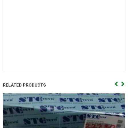
Bạc đạn côn,Vong bi cana. Vòng bi cana,Bac dan cana,Bạc
đạn cana,Vong bi kim,Vòng bi kim,Bac dan kim,Bạc đạn
kim,Day curoa. Dây curoa,Day curoa. Dây curoa,Day curoa
bando,dây curoa bando,Day curoa mitsuboshi,dây curoa
mitsuboshi,Day curoa obtibelt,Dây curoa obtibelt. Mỡ bò,Mo
bo,Mỡ bò chịu nhiệt,Mo bo chiu nhiet. Mo bo cong nghiep,Mỡ
bò công nghiệp. Vong bi hop so,Vòng bi hộp số,Bac dan hop
so. Bạc đạn hộp số, Vong bi hop so,Vòng bi hộp số,Bac dan hop
so,Bạc đạn hộp số, Vong bi cong nghiep. Vòng bi công
nghiệp,Bac dan cong nghiep,Bạc đạn công nghiệp
RELATED PRODUCTS