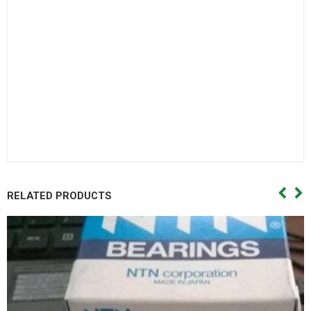
đạn cana,Vong bi kim,Vòng bi kim,Bac dan kim,Bạc đạn
kim,Day curoa. Dây curoa,Day curoa. Dây curoa,Day curoa
bando,dây curoa bando,Day curoa mitsuboshi,dây curoa
mitsuboshi,Day curoa obtibelt,Dây curoa obtibelt. Mỡ bò,Mo
bo,Mỡ bò chịu nhiệt,Mo bo chiu nhiet. Mo bo cong nghiep,Mỡ
bò công nghiệp. Vong bi hop so,Vòng bi hộp số,Bac dan hop
so. Bạc đạn hộp số, Vong bi hop so,Vòng bi hộp số,Bac dan hop
so,Bạc đạn hộp số, Vong bi cong nghiep. Vòng bi công
nghiệp,Bac dan cong nghiep,Bạc đạn công nghiệp
RELATED PRODUCTS