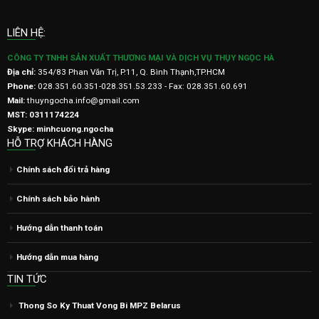
LIÊN HỆ:
CÔNG TY TNHH SẢN XUẤT THƯƠNG MẠI VÀ DỊCH VỤ THỤY NGỌC HÀ
Địa chỉ:
354/83 Phan Văn Trị, P.11, Q. Bình Thạnh,TP.HCM
Phone:
028.351.60.351-028.351.53.233 - Fax: 028.351.60.691
Mail:
thuyngocha.info@gmail.com
MST: 0311174224
Skype: minhcuong.ngocha
HỖ TRỢ KHÁCH HÀNG
Chính sách đổi trả hàng
Chính sách bảo hành
Hướng dẫn thanh toán
Hướng dẫn mua hàng
TIN TỨC
Thong So Ky Thuat Vong Bi MPZ Belarus