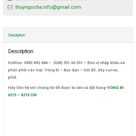
thuyngocha.info@gmail.com
Description
Description
Hotline: 0982.892.684 – (028) 351.60.351 – Đơn vị nhập khẩu và
phân phối các loại Vòng bi – Bạc đạn – Gối đỡ, dây curoa,
phốt.
VÒNG BI 6215 – 6215 CM
Hãy liên hệ với chúng tôi để được tư vấn và đặt hàng-
VÒNG BI
6215 – 6215 CM
–
CATALOGUE VÒNG BI,CATALOGUE GỐI ĐỠ. CATALOGUE DÂY
CUROA,CATALOGUE DÂY CUROA BANDO,CATALOGUE DÂY
CUROA MITSUBOSHI. VÒNG BI,BẠC ĐẠN,Ổ BI,VÒNG BI TRUNG
QUỐC,VÒNG BI NHẬT,VÒNG BI ĐỨC,VÒNG BI ẤN ĐỘ. VÒNG BI
LIÊN XÔ,VÒNG BI BELARUS,VÒNG BI GIÁ RẺ,VÒNG BI LỆCH