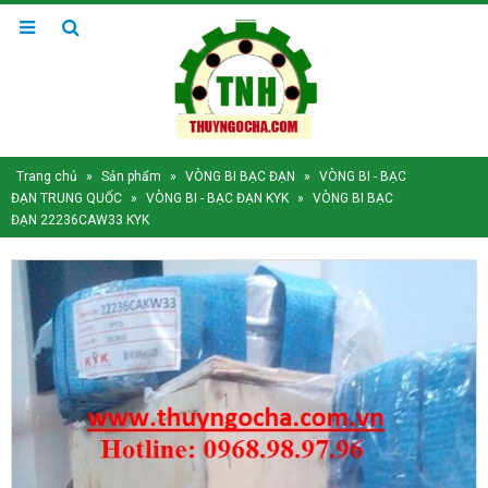
Trang chủ
»
Sản phẩm
»
VÒNG BI BẠC ĐẠN
»
VÒNG BI - BẠC
ĐẠN TRUNG QUỐC
»
VÒNG BI - BẠC ĐẠN KYK
»
VÒNG BI BẠC
ĐẠN 22236CAW33 KYK