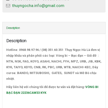
thuyngocha.info@gmail.com
Description
Description
Hotline: 0968.98.97.96 / (08) 351.60.351 Thụy Ngọc Hà Là đơn vị
nhập khẩu và phân phối các loại Vòng bi – Bạc đạn – Gối đỡ :
NTN, NSK, FAG, KOYO, ASAHI, NACHI, FYH, MPZ, URB, JIB, KBK,
KYK, TAIYO, KDYD, CNB, RK, PBC, URB, WTB, NAICHI-KEC, Dây
curoa: BANDO, MITSUBOSHI, GATES, SUNDT và Mỡ Bò chịu
nhiệt.
VÒNG BI BẠC ĐẠN 22236CAW33 KYK
Hãy liên hệ với chúng tôi để được tư vấn và đặt hàng-
VÒNG BI
BẠC ĐẠN 22236CAW33 KYK
–
CATALOGUE VÒNG BI,CATALOGUE GỐI ĐỠ. CATALOGUE DÂY
CUROA,CATALOGUE DÂY CUROA BANDO,CATALOGUE DÂY