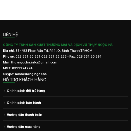
LIÊN HỆ:
CÔNG TY TNHH SẢN XUẤT THƯƠNG MẠI VÀ DỊCH VỤ THỤY NGỌC HÀ
Địa chỉ:
354/83 Phan Văn Trị, P.11, Q. Bình Thạnh,TP.HCM
Phone:
028.351.60.351-028.351.53.233 - Fax: 028.351.60.691
Mail:
thuyngocha.info@gmail.com
MST: 0311174224
Skype: minhcuong.ngocha
HỖ TRỢ KHÁCH HÀNG
Chính sách đổi trả hàng
Chính sách bảo hành
Hướng dẫn thanh toán
Hướng dẫn mua hàng