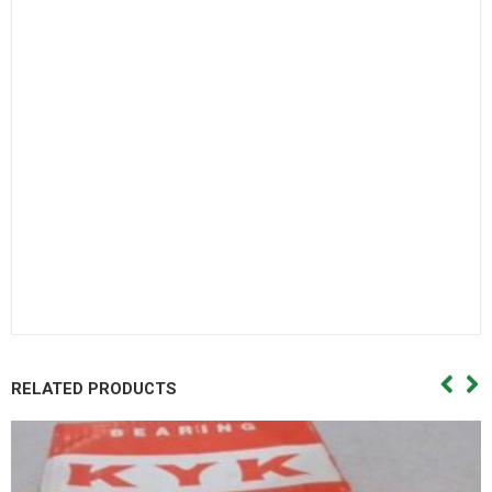
Bac dan con
Bạc đạn côn,Vong bi cana. Vòng bi cana,Bac dan cana,Bạc
đạn cana,Vong bi kim,Vòng bi kim,Bac dan kim,Bạc đạn
kim,Day curoa. Dây curoa,Day curoa. Dây curoa,Day curoa
bando,dây curoa bando,Day curoa mitsuboshi,dây curoa
mitsuboshi,Day curoa obtibelt,Dây curoa obtibelt. Mỡ bò,Mo
bo,Mỡ bò chịu nhiệt,Mo bo chiu nhiet. Mo bo cong nghiep,Mỡ
bò công nghiệp. Vong bi hop so,Vòng bi hộp số,Bac dan hop
so. Bạc đạn hộp số, Vong bi hop so,Vòng bi hộp số,Bac dan hop
so,Bạc đạn hộp số, Vong bi cong nghiep. Vòng bi công
nghiệp,Bac dan cong nghiep,Bạc đạn công nghiệp
RELATED PRODUCTS