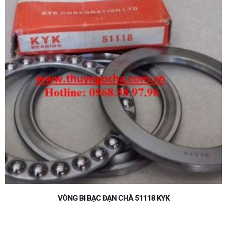
VÒNG BI-BẠC ĐẠN 6307LLU-6307LLUC3-6307DDU-6307 RS-6307
RSC3-KYK-NTN-NSK-KOYO-FAG