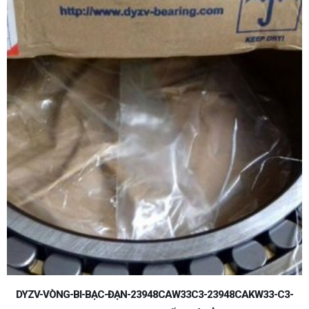
-
DYZV-VÒNG-BI-BẠC-ĐẠN-23948CAW33C3-23948CAKW33-C3-
V