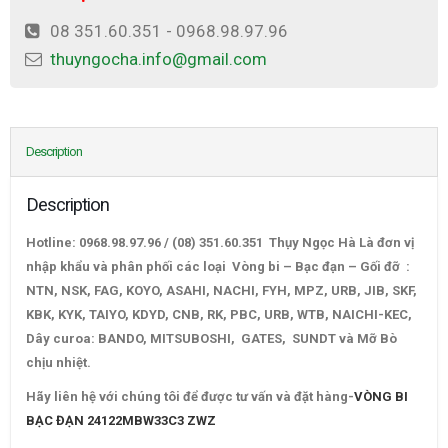
08 351.60.351 - 0968.98.97.96
thuyngocha.info@gmail.com
Description
Description
Hotline: 0968.98.97.96 / (08) 351.60.351 Thụy Ngọc Hà Là đơn vị
nhập khẩu và phân phối các loại Vòng bi – Bạc đạn – Gối đỡ :
NTN, NSK, FAG, KOYO, ASAHI, NACHI, FYH, MPZ, URB, JIB, SKF,
KBK, KYK, TAIYO, KDYD, CNB, RK, PBC, URB, WTB, NAICHI-KEC,
Dây curoa: BANDO, MITSUBOSHI, GATES, SUNDT và Mỡ Bò
chịu nhiệt.
VÒNG BI BẠC ĐẠN 24122MBW33C3 ZWZ
Hãy liên hệ với chúng tôi để được tư vấn và đặt hàng-
VÒNG BI
BẠC ĐẠN 24122MBW33C3 ZWZ
–