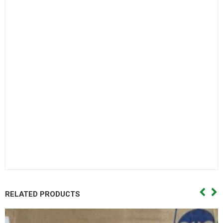
bi con,Vòng bi côn.
Bac dan con
Bạc đạn côn,Vong bi cana. Vòng bi cana,Bac dan cana,Bạc
đạn cana,Vong bi kim,Vòng bi kim,Bac dan kim,Bạc đạn
kim,Day curoa. Dây curoa,Day curoa. Dây curoa,Day curoa
bando,dây curoa bando,Day curoa mitsuboshi,dây curoa
mitsuboshi,Day curoa obtibelt,Dây curoa obtibelt. Mỡ bò,Mo
bo,Mỡ bò chịu nhiệt,Mo bo chiu nhiet. Mo bo cong nghiep,Mỡ
bò công nghiệp. Vong bi hop so,Vòng bi hộp số,Bac dan hop
so. Bạc đạn hộp số, Vong bi hop so,Vòng bi hộp số,Bac dan hop
so,Bạc đạn hộp số, Vong bi cong nghiep. Vòng bi công
nghiệp,Bac dan cong nghiep,Bạc đạn công nghiệp
RELATED PRODUCTS