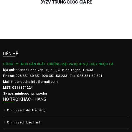
DYZV-TRUNG QUỐC-GIÁ RẺ
LIÊN HỆ:
CÔNG TY TNHH SẢN XUẤT THƯƠNG MẠI VÀ DỊCH VỤ THỤY NGỌC HÀ
Địa chỉ:
354/83 Phan Văn Trị, P.11, Q. Bình Thạnh,TP.HCM
Phone:
028.351.60.351-028.351.53.233 - Fax: 028.351.60.691
Mail:
thuyngocha.info@gmail.com
MST: 0311174224
Skype: minhcuong.ngocha
HỖ TRỢ KHÁCH HÀNG
Chính sách đổi trả hàng
Chính sách bảo hành