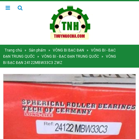
Trang chủ
»
Sản phẩm
»
VÒNG BI BẠC ĐẠN
»
VÒNG BI - BẠC
ĐẠN TRUNG QUỐC
»
VÒNG BI - BẠC ĐẠN TRUNG QUỐC
»
VÒNG
BI BẠC ĐẠN 24122MBW33C3 ZWZ