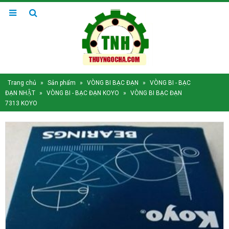
Trang chủ
»
Sản phẩm
»
VÒNG BI BẠC ĐẠN
»
VÒNG BI - BẠC
ĐẠN NHẬT
»
VÒNG BI - BẠC ĐẠN KOYO
»
VÒNG BI BẠC ĐẠN
7313 KOYO