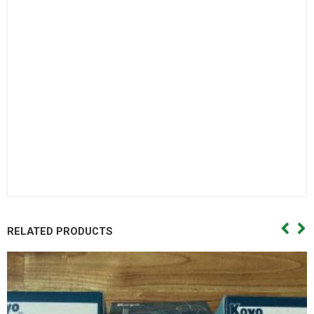
Bạc đạn côn,Vong bi cana. Vòng bi cana,Bac dan cana,Bạc
đạn cana,Vong bi kim,Vòng bi kim,Bac dan kim,Bạc đạn
kim,Day curoa. Dây curoa,Day curoa. Dây curoa,Day curoa
bando,dây curoa bando,Day curoa mitsuboshi,dây curoa
mitsuboshi,Day curoa obtibelt,Dây curoa obtibelt. Mỡ bò,Mo
bo,Mỡ bò chịu nhiệt,Mo bo chiu nhiet. Mo bo cong nghiep,Mỡ
bò công nghiệp. Vong bi hop so,Vòng bi hộp số,Bac dan hop
so. Bạc đạn hộp số, Vong bi hop so,Vòng bi hộp số,Bac dan hop
so,Bạc đạn hộp số, Vong bi cong nghiep. Vòng bi công
nghiệp,Bac dan cong nghiep,Bạc đạn công nghiệp
RELATED PRODUCTS