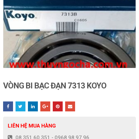
VÒNG BI BẠC ĐẠN 7313 KOYO
LIÊN HỆ MUA HÀNG
08 351.60.351 - 0968.98.97.96