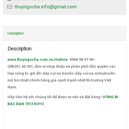
thuyngocha.info@gmail.com
Description
Description
www.thuyngocha.com.vn,Hotline
: 0968.98.97.96-:
(08)351.60.351,
đơn vị nhập khẩu và phân phối độc quyền các
loại vòng bi-gối đỡ-dây curoa bando-dây curoa mitsuboshi-
mỡ bò nhiệt chính hãng giá cạnh trạnh nhất thị trường Việt
Nam.
VÒNG BI BẠC ĐẠN 7313 KOYO
Hãy liên hệ với chúng tôi để được tư vấn và đặt hàng
–
VÒNG BI
BẠC ĐẠN 7313 KOYO
–
CATALOGUE VÒNG BI,CATALOGUE GỐI ĐỠ. CATALOGUE DÂY
CUROA,CATALOGUE DÂY CUROA BANDO,CATALOGUE DÂY
CUROA MITSUBOSHI. VÒNG BI,BẠC ĐẠN,Ổ BI,VÒNG BI TRUNG