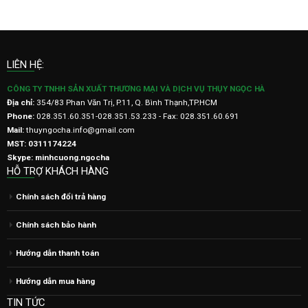
LIÊN HỆ:
CÔNG TY TNHH SẢN XUẤT THƯƠNG MẠI VÀ DỊCH VỤ THỤY NGỌC HÀ
Địa chỉ:
354/83 Phan Văn Trị, P.11, Q. Bình Thạnh,TP.HCM
Phone:
028.351.60.351-028.351.53.233 - Fax: 028.351.60.691
Mail:
thuyngocha.info@gmail.com
MST: 0311174224
Skype: minhcuong.ngocha
HỖ TRỢ KHÁCH HÀNG
Chính sách đổi trả hàng
Chính sách bảo hành
Hướng dẫn thanh toán
Hướng dẫn mua hàng
TIN TỨC