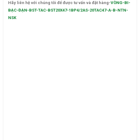
Hãy liên hệ với chúng tôi để được tư vấn và đặt hàng-
VÒNG-BI-
BẠC-ĐẠN-BST-TAC-BST20X47-1BP4/2AS-20TAC47-A-B-NTN-
NSK
–
CATALOGUE VÒNG BI,CATALOGUE GỐI ĐỠ. CATALOGUE DÂY
CUROA,CATALOGUE DÂY CUROA BANDO,CATALOGUE DÂY
CUROA MITSUBOSHI. VÒNG BI,BẠC ĐẠN,Ổ BI,VÒNG BI TRUNG
QUỐC,VÒNG BI NHẬT,VÒNG BI ĐỨC,VÒNG BI ẤN ĐỘ. VÒNG BI
LIÊN XÔ,VÒNG BI BELARUS,VÒNG BI GIÁ RẺ,VÒNG BI LỆCH
TÂM,VÒNG BI CHÍNH XÁC. VÒNG BI CHÀ,VÒNG BI CÔNG
NGHIỆP,VÒNG BI KIM,VÒNG BI CÀ NA, VÒNG BI NTN,VÒNG BI
FAG. VÒNG BI NSK,VÒNG BI KOYO,VÒNG BI NACHI,GỐI ĐỠ,GỐI
ĐỠ TRUNG QUỐC,GỐI ĐỠ GIÁ RẺ. GỐI ĐỠ NTN,VÒNG BI
XE,VÒNG BI CÀNG XE NÂNG,VÒNG BI KEC,VÒNG BI KBK,VÒNG
BI KYK.
Vong bi,Vòng bi,Bac dan,Bạc đạn,Vong bi fag,Vòng bi fag. Bac
dan fag,Bạc đạn fag,Vong bi nsk,Vong bi trung quoc,Vòng bi
trung quốc,Bac dan trung quoc. Bạc đạn trung quốc,Vong bi
lech tam,Vòng bi lệch tâm,Bac dan lech tam,Bạc đạn lệch tâm.