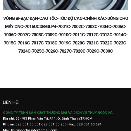
HO
BẠC ĐẠN VÒNG BI CHÍNH XÁC TỐC ĐỘ CAO 7004UCDB/GNP4
-
-
-
LIÊN HỆ:
CÔNG TY TNHH SẢN XUẤT THƯƠNG MẠI VÀ DỊCH VỤ THỤY NGỌC HÀ
Địa chỉ:
354/83 Phan Văn Trị, P.11, Q. Bình Thạnh,TP.HCM
Phone:
028.351.60.351-028.351.53.233 - Fax: 028.351.60.691
Mail:
thuyngocha.info@gmail.com
MST: 0311174224
Skype: minhcuong.ngocha
HỖ TRỢ KHÁCH HÀNG
Chính sách đổi trả hàng