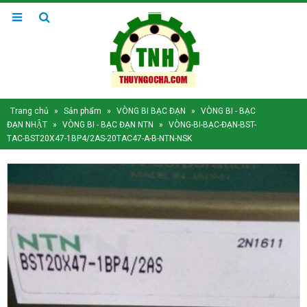
Trang chủ
»
Sản phẩm
»
VÒNG BI BẠC ĐẠN
»
VÒNG BI - BẠC
ĐẠN NHẬT
»
VÒNG BI - BẠC ĐẠN NTN
»
VÒNG-BI-BẠC-ĐẠN-BST-
TAC-BST20X47-1BP4/2AS-20TAC47-A-B-NTN-NSK