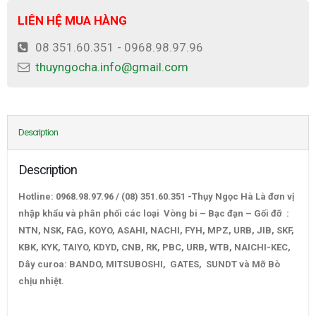
LIÊN HỆ MUA HÀNG
08 351.60.351 - 0968.98.97.96
thuyngocha.info@gmail.com
Description
Description
Hotline: 0968.98.97.96 / (08) 351.60.351 -Thụy Ngọc Hà Là đơn vị
nhập khẩu và phân phối các loại Vòng bi – Bạc đạn – Gối đỡ :
NTN, NSK, FAG, KOYO, ASAHI, NACHI, FYH, MPZ, URB, JIB, SKF,
KBK, KYK, TAIYO, KDYD, CNB, RK, PBC, URB, WTB, NAICHI-KEC,
Dây curoa: BANDO, MITSUBOSHI, GATES, SUNDT và Mỡ Bò
chịu nhiệt.
VÒNG-BI-BẠC-ĐẠN-BST-TAC-BST20X47-1BP4/2AS-
20TAC47-A-B-NTN-NSK