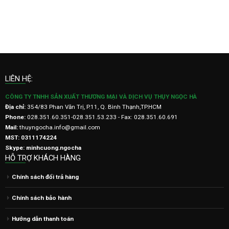
LIÊN HỆ:
CÔNG TY TNHH SẢN XUẤT THƯƠNG MẠI VÀ DỊCH VỤ THỤY NGỌC HÀ
Địa chỉ:
354/83 Phan Văn Trị, P.11, Q. Bình Thạnh,TP.HCM
Phone:
028.351.60.351-028.351.53.233 - Fax: 028.351.60.691
Mail:
thuyngocha.info@gmail.com
MST: 0311174224
Skype: minhcuong.ngocha
HỖ TRỢ KHÁCH HÀNG
Chính sách đổi trả hàng
Chính sách bảo hành
Hướng dẫn thanh toán