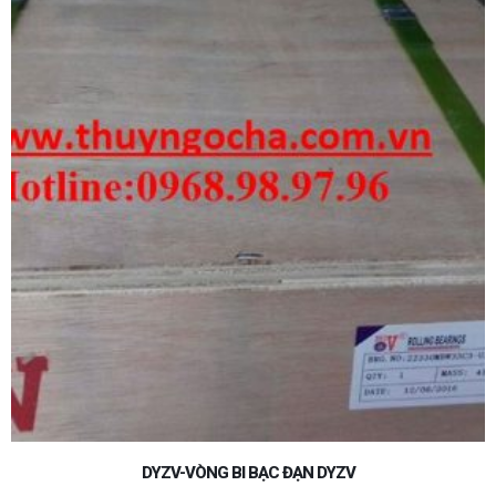
VÒNG-BI-BẠC-ĐẠN-MẮT-TRÂU-PHS20-POS20-NHẬT-TRUNG-
QUỐC-GIÁ-RẺ