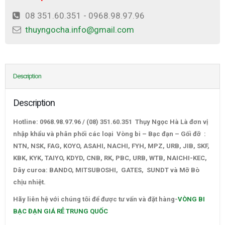
08 351.60.351 - 0968.98.97.96
thuyngocha.info@gmail.com
Description
Description
Hotline: 0968.98.97.96 / (08) 351.60.351 Thụy Ngọc Hà Là đơn vị
nhập khẩu và phân phối các loại Vòng bi – Bạc đạn – Gối đỡ :
NTN, NSK, FAG, KOYO, ASAHI, NACHI, FYH, MPZ, URB, JIB, SKF,
KBK, KYK, TAIYO, KDYD, CNB, RK, PBC, URB, WTB, NAICHI-KEC,
Dây curoa: BANDO, MITSUBOSHI, GATES, SUNDT và Mỡ Bò
chịu nhiệt.
VÒNG BI BẠC ĐẠN GIÁ RẺ TRUNG QUỐC
Hãy liên hệ với chúng tôi để được tư vấn và đặt hàng-
VÒNG BI
BẠC ĐẠN GIÁ RẺ TRUNG QUỐC
–