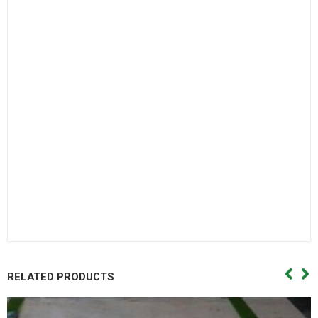
bi con,Vòng bi côn.
Bac dan con
Bạc đạn côn,Vong bi cana. Vòng bi cana,Bac dan cana,Bạc
đạn cana,Vong bi kim,Vòng bi kim,Bac dan kim,Bạc đạn
kim,Day curoa. Dây curoa,Day curoa. Dây curoa,Day curoa
bando,dây curoa bando,Day curoa mitsuboshi,dây curoa
mitsuboshi,Day curoa obtibelt,Dây curoa obtibelt. Mỡ bò,Mo
bo,Mỡ bò chịu nhiệt,Mo bo chiu nhiet. Mo bo cong nghiep,Mỡ
bò công nghiệp. Vong bi hop so,Vòng bi hộp số,Bac dan hop
so. Bạc đạn hộp số, Vong bi hop so,Vòng bi hộp số,Bac dan hop
so,Bạc đạn hộp số, Vong bi cong nghiep. Vòng bi công
nghiệp,Bac dan cong nghiep,Bạc đạn công nghiệp
RELATED PRODUCTS