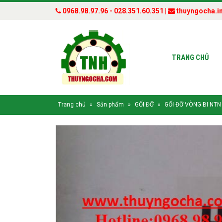
0968.98.97.96 - 028.351.60.351 |
thuyngocha.i
TRANG CHỦ
Trang chủ
»
Sản phẩm
»
GỐI ĐỠ
»
GỐI ĐỠ VÒNG BI NTN