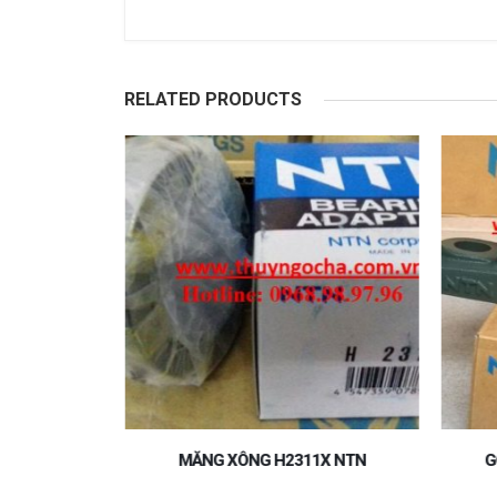
RELATED PRODUCTS
P211 NTN
MĂNG XÔNG H2311X NTN
G