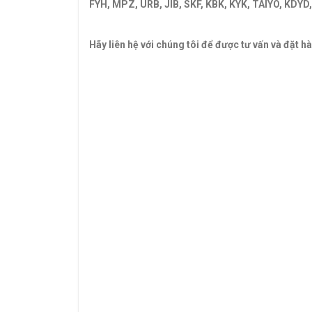
FYH, MPZ, URB, JIB, SKF, KBK, KYK, TAIYO, KD
BI BẠC ĐẠN HC-UC-UCC-SA-SB-SC-CSA-CSB-C
Hãy liên hệ với chúng tôi để được tư vấn và đặt h
CATALOGUE VÒNG BI,CATALOGUE GỐI ĐỠ. CATA
BI,VÒNG BI TRUNG QUỐC,VÒNG BI NHẬT,VÒNG BI 
VÒNG BI CHÀ,VÒNG BI CÔNG NGHIỆP,VÒNG BI KI
QUỐC,GỐI ĐỠ GIÁ RẺ. GỐI ĐỠ NTN,VÒNG BI X
Vong bi,Vòng bi,Bac dan,Bạc đạn,Vong bi fag,Vò
trung quốc,Vong bi lech tam,Vòng bi lệch tâm,Ba
cha,Vòng bi chà. Bac dan cha,Bạc đạn chà,Vong 
Bac dan con
Bạc đạn côn,Vong bi cana. Vòng bi cana,Bac da
curoa,Day curoa bando,dây curoa bando,Day cur
chiu nhiet. Mo bo cong nghiep,Mỡ bò công nghiệ
đạn hộp số, Vong bi cong nghiep. Vòng bi công 