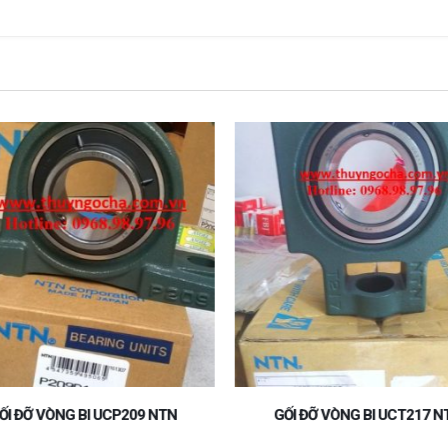
ỐI ĐỠ VÒNG BI UCP209 NTN
GỐI ĐỠ VÒNG BI UCT217 N