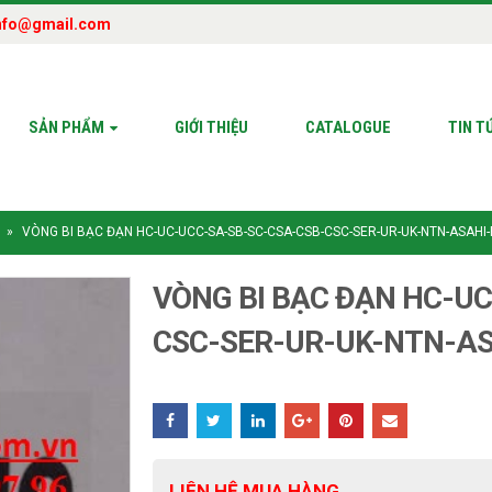
nfo@gmail.com
SẢN PHẨM
GIỚI THIỆU
CATALOGUE
TIN T
»
VÒNG BI BẠC ĐẠN HC-UC-UCC-SA-SB-SC-CSA-CSB-CSC-SER-UR-UK-NTN-ASAHI-
VÒNG BI BẠC ĐẠN HC-U
CSC-SER-UR-UK-NTN-AS
LIÊN HỆ MUA HÀNG