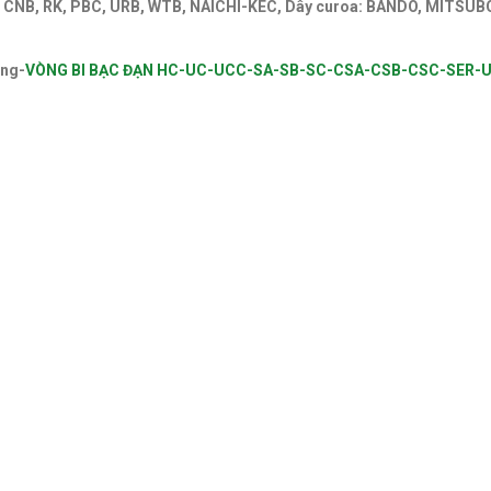
YD, CNB, RK, PBC, URB, WTB, NAICHI-KEC, Dây curoa: BANDO, MITSU
SC-SER-UR-UK-NTN-ASAHI-FBJ-FYH
àng-
VÒNG BI BẠC ĐẠN HC-UC-UCC-SA-SB-SC-CSA-CSB-CSC-SER-
LOGUE DÂY CUROA,CATALOGUE DÂY CUROA BANDO,CATALOGUE DÂY CU
ĐỨC,VÒNG BI ẤN ĐỘ. VÒNG BI LIÊN XÔ,VÒNG BI BELARUS,VÒNG BI G
M,VÒNG BI CÀ NA, VÒNG BI NTN,VÒNG BI FAG. VÒNG BI NSK,VÒNG BI
E,VÒNG BI CÀNG XE NÂNG,VÒNG BI KEC,VÒNG BI KBK,VÒNG BI KYK.
ng bi fag. Bac dan fag,Bạc đạn fag,Vong bi nsk,Vong bi trung quoc,
c dan lech tam,Bạc đạn lệch tâm. Vong bi chinh xac,Vòng bi chính x
bi dua,Vòng bi đũa,Bac dan dua. Bạc đạn đũa,Vong bi con,Vòng bi cô
n cana,Bạc đạn cana,Vong bi kim,Vòng bi kim,Bac dan kim,Bạc đạn k
oa mitsuboshi,dây curoa mitsuboshi,Day curoa obtibelt,Dây curoa 
p. Vong bi hop so,Vòng bi hộp số,Bac dan hop so. Bạc đạn hộp số, V
nghiệp,Bac dan cong nghiep,Bạc đạn công nghiệp