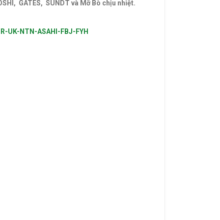
BOSHI, GATES, SUNDT và Mỡ Bò chịu nhiệt.
VÒNG
UR-UK-NTN-ASAHI-FBJ-FYH
–
ROA MITSUBOSHI. VÒNG BI,BẠC ĐẠN,Ổ
IÁ RẺ,VÒNG BI LỆCH TÂM,VÒNG BI CHÍNH XÁC.
 KOYO,VÒNG BI NACHI,GỐI ĐỠ,GỐI ĐỠ TRUNG
Vòng bi trung quốc,Bac dan trung quoc. Bạc đạn
ác,Bac dan chinh xac,Bạc đạn chính xác,Vong bi
n.
im,Day curoa. Dây curoa,Day curoa. Dây
obtibelt. Mỡ bò,Mo bo,Mỡ bò chịu nhiệt,Mo bo
ong bi hop so,Vòng bi hộp số,Bac dan hop so,Bạc