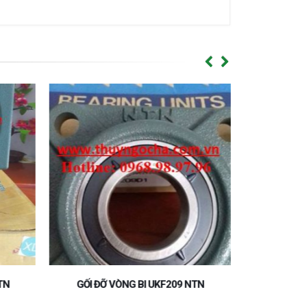
TN
GỐI ĐỠ VÒNG BI UKF209 NTN
GỐI ĐỠ 