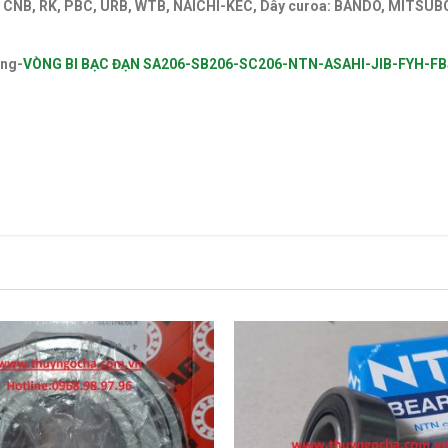
YD, CNB, RK, PBC, URB, WTB, NAICHI-KEC, Dây curoa: BANDO, MITSU
IB-FYH-FBJ-NHẬT
àng-
VÒNG BI BẠC ĐẠN SA206-SB206-SC206-NTN-ASAHI-JIB-FYH-F
UROA BANDO,CATALOGUE DÂY CUROA MITSUBOSHI,
VÒNG BI,BẠC Đ
ÊN XÔ,VÒNG BI BELARUS,VÒNG BI GIÁ RẺ,VÒNG BI LỆCH TÂM,VÒNG B
TN,VÒNG BI FAG,VÒNG BI NSK,VÒNG BI KOYO,VÒNG BI NACHI,GỐI ĐỠ,GÔ
BI KEC,VÒNG BI KBK,VÒNG BI KYK
,
Vong bi,Vòng bi,Bac dan,Bạc đạn,
ng quốc,Bac dan trung quocBạc đạn trung quốc,Vong bi lech tam,Vòng
 chinh xac,Bạc đạn chính xác,Vong bi cha