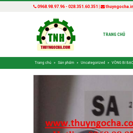
0968.98.97.96 - 028.351.60.351 |
thuyngocha.i
TRANG CHỦ
Trang chủ
»
Sản phẩm
»
Uncategorized
»
VÒNG BI BẠC