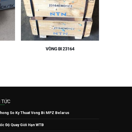
VÒNG BI 6208ZZ
THÔNG SỐ 
N TỨC
hong So Ky Thuat Vong Bi MPZ Belarus
ốc Độ Quay Giới Hạn WTB