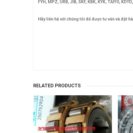
FYH, MPZ, URB, JIB, SKF, KBK, KYK, TAIYO, KD
BI BẠC ĐẠN SA206-SB206-SC206-NTN-ASAHI-J
Hãy liên hệ với chúng tôi để được tư vấn và đặt h
ĐỠ,
CATALOGUE DÂY CUROA,CATALOGUE DÂY C
NHẬT,VÒNG BI ĐỨC,VÒNG BI ẤN ĐỘ,VÒNG BI LI
NGHIỆP,VÒNG BI KIM,VÒNG BI CÀ NA, VÒNG BI N
NTN,VÒNG BI XE,VÒNG BI CÀNG XE NÂNG,VÒNG 
fag,Vong bi nsk,Vong bi trung quoc,Vòng bi tru
tâm,Vong bi chinh xac,Vòng bi chính xác,Bac dan
RELATED PRODUCTS