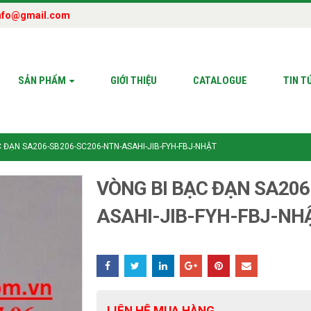
nfo@gmail.com
SẢN PHẨM
GIỚI THIỆU
CATALOGUE
TIN T
 ĐẠN SA206-SB206-SC206-NTN-ASAHI-JIB-FYH-FBJ-NHẬT
VÒNG BI BẠC ĐẠN SA20
ASAHI-JIB-FYH-FBJ-NH
LIÊN HỆ MUA HÀNG