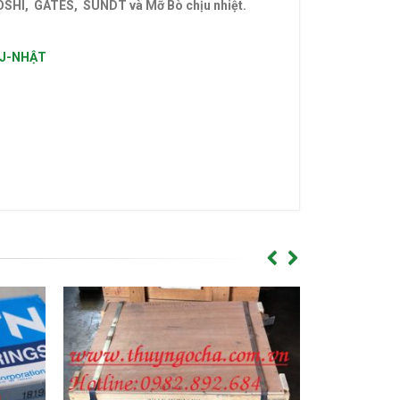
BOSHI, GATES, SUNDT và Mỡ Bò chịu nhiệt.
VÒNG
BJ-NHẬT
-CATALOGUE VÒNG BI,CATALOGUE GỐI
ẠN,Ổ BI,VÒNG BI TRUNG QUỐC,VÒNG BI
I CHÍNH XÁC,VÒNG BI CHÀ,VÒNG BI CÔNG
́I ĐỠ TRUNG QUỐC,GỐI ĐỠ GIÁ RẺ,GỐI ĐỠ
Vong bi fag,Vòng bi fag,Bac dan fag,Bạc đạn
 bi lệch tâm,Bac dan lech tam,Bạc đạn lệch