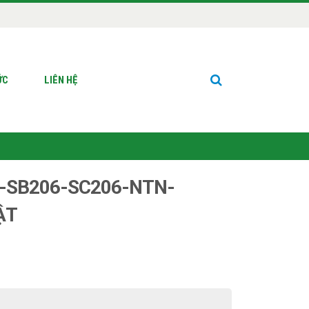
ỨC
LIÊN HỆ
6-SB206-SC206-NTN-
ẬT