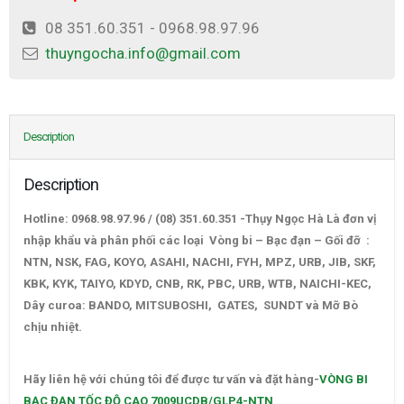
08 351.60.351 - 0968.98.97.96
thuyngocha.info@gmail.com
Description
Description
Hotline: 0968.98.97.96 / (08) 351.60.351 -Thụy Ngọc Hà Là đơn vị
nhập khẩu và phân phối các loại Vòng bi – Bạc đạn – Gối đỡ :
NTN, NSK, FAG, KOYO, ASAHI, NACHI, FYH, MPZ, URB, JIB, SKF,
KBK, KYK, TAIYO, KDYD, CNB, RK, PBC, URB, WTB, NAICHI-KEC,
Dây curoa: BANDO, MITSUBOSHI, GATES, SUNDT và Mỡ Bò
chịu nhiệt.
VÒNG BI BẠC ĐẠN TỐC ĐỘ CAO 7009UCDB/GLP4-
NTN
Hãy liên hệ với chúng tôi để được tư vấn và đặt hàng-
VÒNG BI
BẠC ĐẠN TỐC ĐỘ CAO 7009UCDB/GLP4-NTN
–