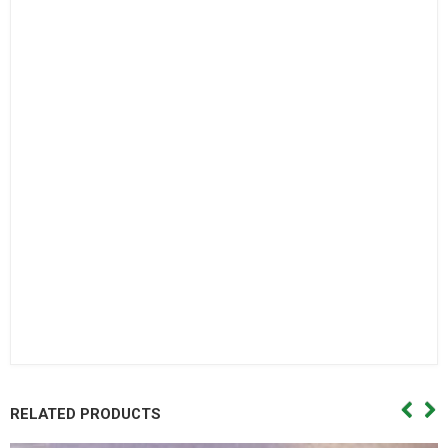
chà,Vong bi dua,Vòng bi đũa,Bac dan dua. Bạc đạn đũa,Vong
bi con,Vòng bi côn.
Bac dan con
Bạc đạn côn,Vong bi cana. Vòng bi cana,Bac dan cana,Bạc
đạn cana,Vong bi kim,Vòng bi kim,Bac dan kim,Bạc đạn
kim,Day curoa. Dây curoa,Day curoa. Dây curoa,Day curoa
bando,dây curoa bando,Day curoa mitsuboshi,dây curoa
mitsuboshi,Day curoa obtibelt,Dây curoa obtibelt. Mỡ bò,Mo
bo,Mỡ bò chịu nhiệt,Mo bo chiu nhiet. Mo bo cong nghiep,Mỡ
bò công nghiệp. Vong bi hop so,Vòng bi hộp số,Bac dan hop
so. Bạc đạn hộp số, Vong bi hop so,Vòng bi hộp số,Bac dan hop
so,Bạc đạn hộp số, Vong bi cong nghiep. Vòng bi công
nghiệp,Bac dan cong nghiep,Bạc đạn công nghiệp
RELATED PRODUCTS