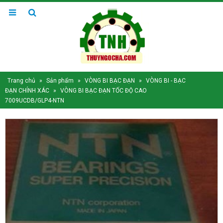
Trang chủ
»
Sản phẩm
»
VÒNG BI BẠC ĐẠN
»
VÒNG BI - BẠC
ĐẠN CHÍNH XÁC
»
VÒNG BI BẠC ĐẠN TỐC ĐỘ CAO
7009UCDB/GLP4-NTN