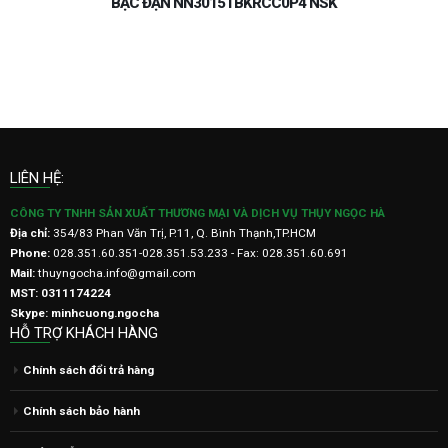
VÒNG BI-BẠC ĐẠN-CAO TỐC-TỐC ĐỘ CAO-CHÍNH XÁC-DÙNG CHO
MÁY CNC-7015UCDB/GLP4-7001C-7002C-7003C-7004C-7005C-
7006C-7007C-7008C-7009C-7010C-7011C-7012C-7013C-7014C-
7015C-7016C-7017C-7018C-7019C-7020C-7021C-7022C-7023C-
7024C-7025C-7026C-7027C-7028C-7029C-7030C
LIÊN HỆ:
CÔNG TY TNHH SẢN XUẤT THƯƠNG MẠI VÀ DỊCH VỤ THỤY NGỌC HÀ
Địa chỉ:
354/83 Phan Văn Trị, P.11, Q. Bình Thạnh,TP.HCM
Phone:
028.351.60.351-028.351.53.233 - Fax: 028.351.60.691
Mail:
thuyngocha.info@gmail.com
MST: 0311174224
Skype: minhcuong.ngocha
HỖ TRỢ KHÁCH HÀNG
Chính sách đổi trả hàng