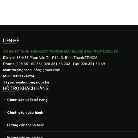
LIÊN HỆ:
CÔNG TY TNHH SẢN XUẤT THƯƠNG MẠI VÀ DỊCH VỤ THỤY NGỌC HÀ
Địa chỉ:
354/83 Phan Văn Trị, P.11, Q. Bình Thạnh,TP.HCM
Phone:
028.351.60.351-028.351.53.233 - Fax: 028.351.60.691
Mail:
thuyngocha.info@gmail.com
MST: 0311174224
Skype: minhcuong.ngocha
HỖ TRỢ KHÁCH HÀNG
Chính sách đổi trả hàng
Chính sách bảo hành
Hướng dẫn thanh toán
Hướng dẫn mua hàng