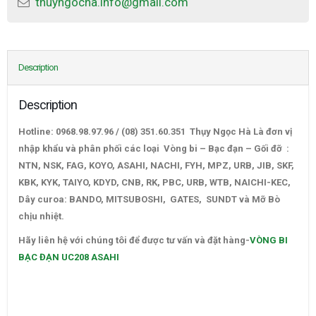
thuyngocha.info@gmail.com
Description
Description
Hotline: 0968.98.97.96 / (08) 351.60.351 Thụy Ngọc Hà Là đơn vị
nhập khẩu và phân phối các loại Vòng bi – Bạc đạn – Gối đỡ :
NTN, NSK, FAG, KOYO, ASAHI, NACHI, FYH, MPZ, URB, JIB, SKF,
KBK, KYK, TAIYO, KDYD, CNB, RK, PBC, URB, WTB, NAICHI-KEC,
Dây curoa: BANDO, MITSUBOSHI, GATES, SUNDT và Mỡ Bò
chịu nhiệt.
VÒNG BI BẠC ĐẠN UC208 ASAHI
Hãy liên hệ với chúng tôi để được tư vấn và đặt hàng-
VÒNG BI
BẠC ĐẠN UC208 ASAHI
–
CATALOGUE VÒNG BI,CATALOGUE GỐI ĐỠ. CATALOGUE DÂY
CUROA,CATALOGUE DÂY CUROA BANDO,CATALOGUE DÂY
CUROA MITSUBOSHI. VÒNG BI,BẠC ĐẠN,Ổ BI,VÒNG BI TRUNG