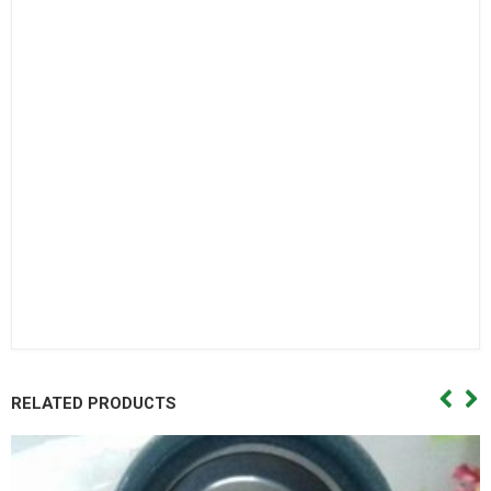
Bạc đạn côn,Vong bi cana. Vòng bi cana,Bac dan cana,Bạc
đạn cana,Vong bi kim,Vòng bi kim,Bac dan kim,Bạc đạn
kim,Day curoa. Dây curoa,Day curoa. Dây curoa,Day curoa
bando,dây curoa bando,Day curoa mitsuboshi,dây curoa
mitsuboshi,Day curoa obtibelt,Dây curoa obtibelt. Mỡ bò,Mo
bo,Mỡ bò chịu nhiệt,Mo bo chiu nhiet. Mo bo cong nghiep,Mỡ
bò công nghiệp. Vong bi hop so,Vòng bi hộp số,Bac dan hop
so. Bạc đạn hộp số, Vong bi hop so,Vòng bi hộp số,Bac dan hop
so,Bạc đạn hộp số, Vong bi cong nghiep. Vòng bi công
nghiệp,Bac dan cong nghiep,Bạc đạn công nghiệp
RELATED PRODUCTS