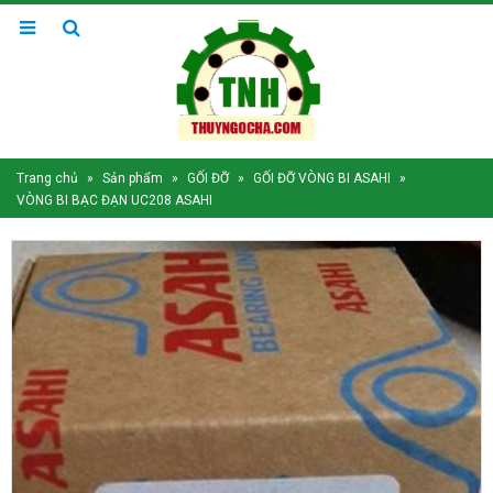
Trang chủ
»
Sản phẩm
»
GỐI ĐỠ
»
GỐI ĐỠ VÒNG BI ASAHI
»
VÒNG BI BẠC ĐẠN UC208 ASAHI