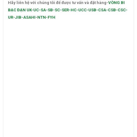
Hãy liên hệ với chúng tôi để được tư vấn và đặt hàng-
VÒNG BI
BẠC ĐẠN UK-UC-SA-SB-SC-SER-HC-UCC-USB-CSA-CSB-CSC-
UR-JIB-ASAHI-NTN-FYH
–
CATALOGUE VÒNG BI,CATALOGUE GỐI ĐỠ. CATALOGUE DÂY
CUROA,CATALOGUE DÂY CUROA BANDO,CATALOGUE DÂY
CUROA MITSUBOSHI. VÒNG BI,BẠC ĐẠN,Ổ BI,VÒNG BI TRUNG
QUỐC,VÒNG BI NHẬT,VÒNG BI ĐỨC,VÒNG BI ẤN ĐỘ. VÒNG BI
LIÊN XÔ,VÒNG BI BELARUS,VÒNG BI GIÁ RẺ,VÒNG BI LỆCH
TÂM,VÒNG BI CHÍNH XÁC. VÒNG BI CHÀ,VÒNG BI CÔNG
NGHIỆP,VÒNG BI KIM,VÒNG BI CÀ NA, VÒNG BI NTN,VÒNG BI
FAG. VÒNG BI NSK,VÒNG BI KOYO,VÒNG BI NACHI,GỐI ĐỠ,GỐI
ĐỠ TRUNG QUỐC,GỐI ĐỠ GIÁ RẺ. GỐI ĐỠ NTN,VÒNG BI
XE,VÒNG BI CÀNG XE NÂNG,VÒNG BI KEC,VÒNG BI KBK,VÒNG
BI KYK.
Vong bi,Vòng bi,Bac dan,Bạc đạn,Vong bi fag,Vòng bi fag. Bac
dan fag,Bạc đạn fag,Vong bi nsk,Vong bi trung quoc,Vòng bi
trung quốc,Bac dan trung quoc. Bạc đạn trung quốc,Vong bi
lech tam,Vòng bi lệch tâm,Bac dan lech tam,Bạc đạn lệch tâm.