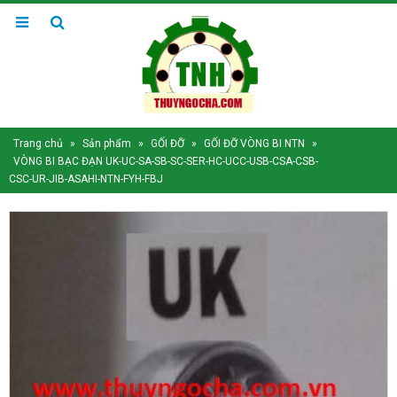
Trang chủ
»
Sản phẩm
»
GỐI ĐỠ
»
GỐI ĐỠ VÒNG BI NTN
»
VÒNG BI BẠC ĐẠN UK-UC-SA-SB-SC-SER-HC-UCC-USB-CSA-CSB-
CSC-UR-JIB-ASAHI-NTN-FYH-FBJ