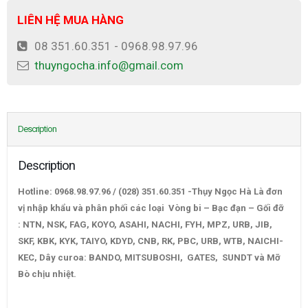
LIÊN HỆ MUA HÀNG
08 351.60.351 - 0968.98.97.96
thuyngocha.info@gmail.com
Description
Description
Hotline: 0968.98.97.96 / (028) 351.60.351 -Thụy Ngọc Hà Là đơn
vị nhập khẩu và phân phối các loại Vòng bi – Bạc đạn – Gối đỡ
: NTN, NSK, FAG, KOYO, ASAHI, NACHI, FYH, MPZ, URB, JIB,
SKF, KBK, KYK, TAIYO, KDYD, CNB, RK, PBC, URB, WTB, NAICHI-
KEC, Dây curoa: BANDO, MITSUBOSHI, GATES, SUNDT và Mỡ
Bò chịu nhiệt.
VÒNG BI BẠC ĐẠN UK-UC-SA-SB-SC-SER-HC-
UCC-USB-CSA-CSB-CSC-UR-JIB-ASAHI-NTN-FYH-FBJ