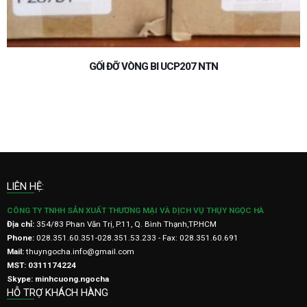
GỐI ĐỠ VÒNG BI UCP208 NTN
LIÊN HỆ:
CÔNG TY TNHH SẢN XUẤT THƯƠNG MẠI VÀ DỊCH VỤ THỤY NGỌC HÀ
Địa chỉ:
354/83 Phan Văn Trị, P.11, Q. Bình Thạnh,TP.HCM
Phone:
028.351.60.351-028.351.53.233 - Fax: 028.351.60.691
Mail:
thuyngocha.info@gmail.com
MST: 0311174224
Skype: minhcuong.ngocha
HỖ TRỢ KHÁCH HÀNG