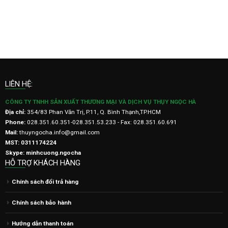
LIÊN HỆ:
CÔNG TY TNHH SẢN XUẤT THƯƠNG MẠI VÀ DỊCH VỤ THỤY NGỌC HÀ
Địa chỉ:
354/83 Phan Văn Trị, P.11, Q. Bình Thạnh,TP.HCM
Phone:
028.351.60.351-028.351.53.233 - Fax: 028.351.60.691
Mail:
thuyngocha.info@gmail.com
MST: 0311174224
Skype: minhcuong.ngocha
HỖ TRỢ KHÁCH HÀNG
Chính sách đổi trả hàng
Chính sách bảo hành
Hướng dẫn thanh toán