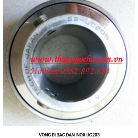
VÒNG BI BẠC ĐẠN INOX UC203