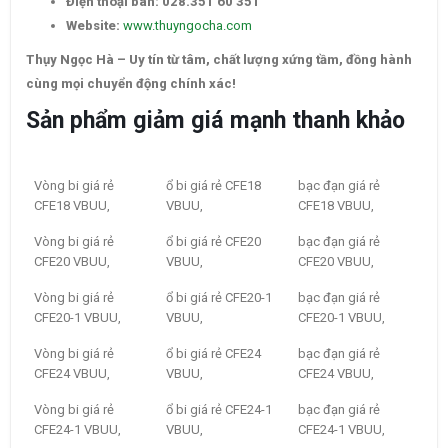
Điện thoại bàn:
028.351 60 351
Website:
www.thuyngocha.com
Thụy Ngọc Hà – Uy tín từ tâm, chất lượng xứng tầm, đồng hành
cùng mọi chuyển động chính xác!
Sản phẩm giảm giá mạnh thanh khảo
Vòng bi giá rẻ
ổ bi giá rẻ CFE18
bạc đạn giá rẻ
CFE18 VBUU,
VBUU,
CFE18 VBUU,
Vòng bi giá rẻ
ổ bi giá rẻ CFE20
bạc đạn giá rẻ
CFE20 VBUU,
VBUU,
CFE20 VBUU,
Vòng bi giá rẻ
ổ bi giá rẻ CFE20-1
bạc đạn giá rẻ
CFE20-1 VBUU,
VBUU,
CFE20-1 VBUU,
Vòng bi giá rẻ
ổ bi giá rẻ CFE24
bạc đạn giá rẻ
CFE24 VBUU,
VBUU,
CFE24 VBUU,
Vòng bi giá rẻ
ổ bi giá rẻ CFE24-1
bạc đạn giá rẻ
CFE24-1 VBUU,
VBUU,
CFE24-1 VBUU,