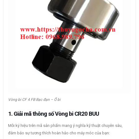
Vòng bi CF 4 FB Bạc đạn – Ổ bi
1. Giải mã thông số Vòng bi CR20 BUU
Mỗi ký hiệu trên mã sản phẩm mang ý nghĩa kỹ thuật chuyên sâu,
đảm bảo sự tương thích hoàn hảo cho máy móc của bạn: