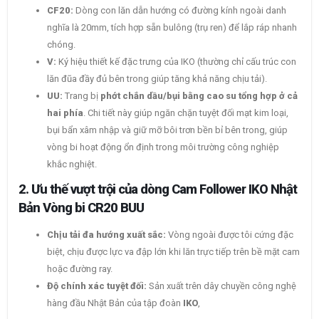
CF20:
Dòng con lăn dẫn hướng có đường kính ngoài danh
nghĩa là 20mm, tích hợp sẵn bulông (trụ ren) để lắp ráp nhanh
chóng.
V:
Ký hiệu thiết kế đặc trưng của IKO (thường chỉ cấu trúc con
lăn đũa đầy đủ bên trong giúp tăng khả năng chịu tải).
UU:
Trang bị
phớt chắn dầu/bụi bằng cao su tổng hợp ở cả
hai phía
. Chi tiết này giúp ngăn chặn tuyệt đối mạt kim loại,
bụi bẩn xâm nhập và giữ mỡ bôi trơn bền bỉ bên trong, giúp
vòng bi hoạt động ổn định trong môi trường công nghiệp
khắc nghiệt.
2. Ưu thế vượt trội của dòng Cam Follower IKO Nhật
Bản Vòng bi CR20 BUU
Chịu tải đa hướng xuất sắc:
Vòng ngoài được tôi cứng đặc
biệt, chịu được lực va đập lớn khi lăn trực tiếp trên bề mặt cam
hoặc đường ray.
Độ chính xác tuyệt đối:
Sản xuất trên dây chuyền công nghệ
hàng đầu Nhật Bản của tập đoàn
IKO
,