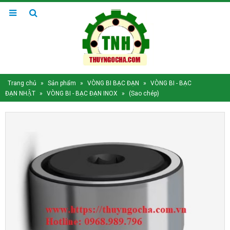
Trang chủ
»
Sản phẩm
»
VÒNG BI BẠC ĐẠN
»
VÒNG BI - BẠC
ĐẠN NHẬT
»
VÒNG BI - BẠC ĐẠN INOX
»
(Sao chép)