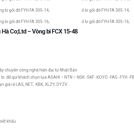
g bi gối đỡ FYH FA 305-14,
ổ bi gối đỡ FYH FA 305-14,
g bi gối đỡ FYH FA 305-16,
ổ bi gối đỡ FYH FA 305-16,
c Hà Co;Ltd – Vòng bi FCX 15-48
ây chuyền công nghệ hiện đại từ Nhật Bản
ng bi để quí khách chọn lựa ASAHI – NTN – NSK -SKF -KOYO -FAG -FYH -F
ạn giá rẻ LAS, NET, KBK, XLZY, DYZV…
hiết khấu