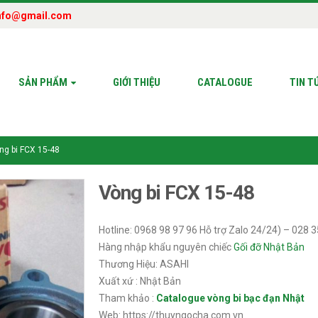
nfo@gmail.com
SẢN PHẨM
GIỚI THIỆU
CATALOGUE
TIN T
ng bi FCX 15-48
Vòng bi FCX 15-48
Hotline: 0968 98 97 96 Hỗ trợ Zalo 24/24) – 028 
Hàng nhập khẩu nguyên chiếc
Gối đỡ Nhật Bản
Thương Hiệu: ASAHI
Xuất xứ : Nhật Bản
Tham khảo :
Catalogue vòng bi bạc đạn Nhật
Web: https://thuyngocha.com.vn