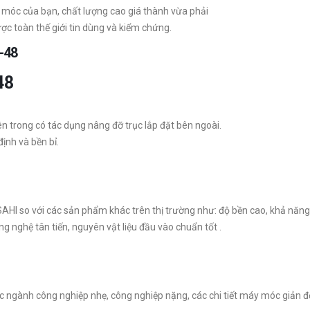
 móc của bạn, chất lượng cao giá thành vừa phải
c toàn thế giới tin dùng và kiểm chứng.
5-48
-48
ên trong có tác dụng nâng đỡ trục lắp đặt bên ngoài.
ịnh và bền bỉ.
HI so với các sản phẩm khác trên thị trường như: độ bền cao, khả năng ch
g nghệ tân tiến, nguyên vật liệu đầu vào chuẩn tốt .
c ngành công nghiệp nhẹ, công nghiệp nặng, các chi tiết máy móc giản đ