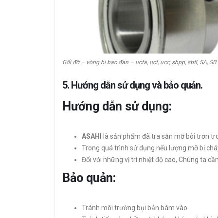
Gối đỡ – vòng bi bạc đạn – ucfa, uct, ucc, sbpp, sbfl, SA, SB
5. Hướng dẫn sử dụng và bảo quản.
Hướng dẫn sử dụng:
ASAHI
là sản phẩm đã tra sẵn mỡ bôi trơn tr
Trong quá trình sử dụng nếu lượng mỡ bị chá
Đối với những vị trí nhiệt độ cao, Chúng ta c
Bảo quản:
Tránh môi trường bụi bản bám vào.