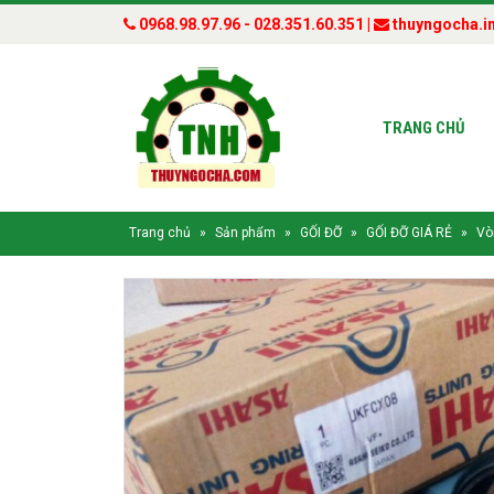
0968.98.97.96 - 028.351.60.351 |
thuyngocha.i
TRANG CHỦ
Trang chủ
»
Sản phẩm
»
GỐI ĐỠ
»
GỐI ĐỠ GIÁ RẺ
»
Vò