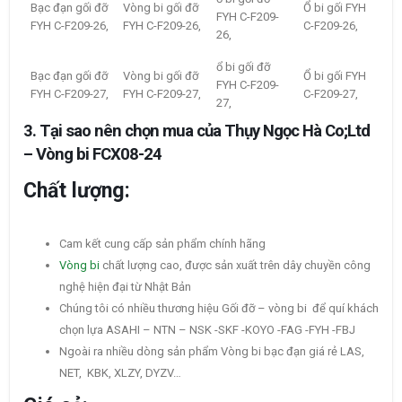
Bạc đạn gối đỡ
Vòng bi gối đỡ
Ổ bi gối FYH
FYH C-F209-
FYH C-F209-26,
FYH C-F209-26,
C-F209-26,
26,
ổ bi gối đỡ
Bạc đạn gối đỡ
Vòng bi gối đỡ
Ổ bi gối FYH
FYH C-F209-
FYH C-F209-27,
FYH C-F209-27,
C-F209-27,
27,
3. Tại sao nên chọn mua của Thụy Ngọc Hà Co;Ltd
– Vòng bi FCX08-24
Chất lượng:
Cam kết cung cấp sản phẩm chính hãng
Vòng bi
chất lượng cao, được sản xuất trên dây chuyền công
nghệ hiện đại từ Nhật Bản
Chúng tôi có nhiều thương hiệu Gối đỡ – vòng bi để quí khách
chọn lựa ASAHI – NTN – NSK -SKF -KOYO -FAG -FYH -FBJ
Ngoài ra nhiều dòng sản phẩm Vòng bi bạc đạn giá rẻ LAS,
NET, KBK, XLZY, DYZV…