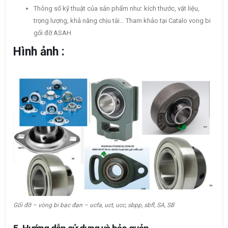
Thông số kỹ thuật của sản phẩm như: kích thước, vật liệu,
trọng lượng, khả năng chịu tải… Tham khảo tại Catalo vong bi
gối đỡ ASAH
Hình ảnh :
Gối đỡ – vòng bi bạc đạn – ucfa, uct, ucc, sbpp, sbfl, SA, SB