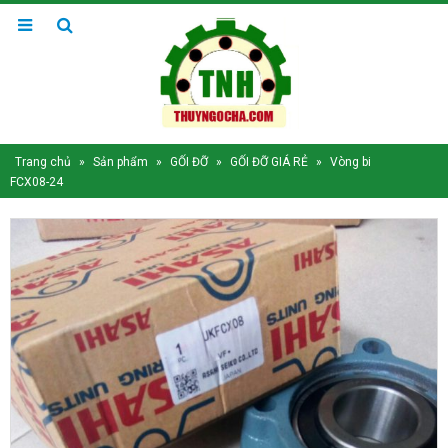
Trang chủ
»
Sản phẩm
»
GỐI ĐỠ
»
GỐI ĐỠ GIÁ RẺ
»
Vòng bi
FCX08-24