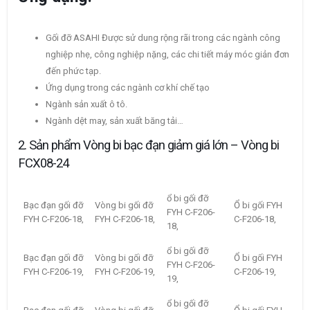
Gối đỡ ASAHI Được sử dung rộng rãi trong các ngành công
nghiệp nhẹ, công nghiệp nặng, các chi tiết máy móc giản đơn
đến phức tạp.
Ứng dụng trong các ngành cơ khí chế tạo
Ngành sản xuất ô tô.
Ngành dệt may, sản xuất băng tải…
2. Sản phẩm Vòng bi bạc đạn giảm giá lớn – Vòng bi
FCX08-24
ổ bi gối đỡ
Bạc đạn gối đỡ
Vòng bi gối đỡ
Ổ bi gối FYH
FYH C-F206-
FYH C-F206-18,
FYH C-F206-18,
C-F206-18,
18,
ổ bi gối đỡ
Bạc đạn gối đỡ
Vòng bi gối đỡ
Ổ bi gối FYH
FYH C-F206-
FYH C-F206-19,
FYH C-F206-19,
C-F206-19,
19,
ổ bi gối đỡ