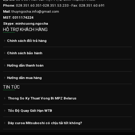
Địa chỉ:
354/83 Phan Văn Trị, P.11, Q. Bình Thạnh,TP.HCM
Phone:
028.351.60.351-028.351.53.233 - Fax: 028.351.60.691
Mail:
thuyngocha.info@gmail.com
MST: 0311174224
Skype: minhcuong.ngocha
HỖ TRỢ KHÁCH HÀNG
Chính sách đổi trả hàng
Chính sách bảo hành
Hướng dẫn thanh toán
Hướng dẫn mua hàng
TIN TỨC
Thong So Ky Thuat Vong Bi MPZ Belarus
Tốc Độ Quay Giới Hạn WTB
Dây curoa Mitsuboshi có chịu tải tốt không?