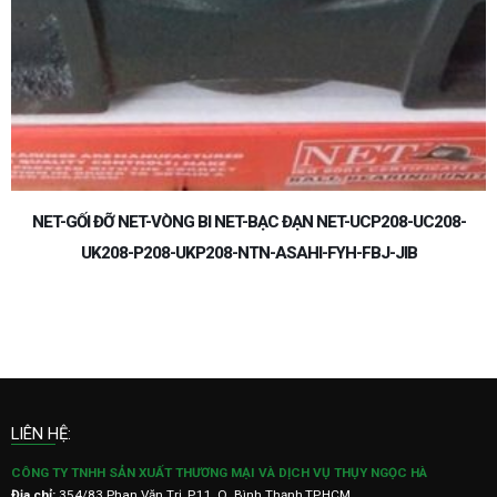
NET-GỐI ĐỠ NET-VÒNG BI NET-BẠC ĐẠN NET-UCP208-UC208-
UK208-P208-UKP208-NTN-ASAHI-FYH-FBJ-JIB
LIÊN HỆ:
CÔNG TY TNHH SẢN XUẤT THƯƠNG MẠI VÀ DỊCH VỤ THỤY NGỌC HÀ