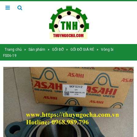
Trang chủ
»
Sản phẩm
»
GỐI ĐỠ
»
GỐI ĐỠ GIÁ RẺ
»
Vòng bi
FS06-19