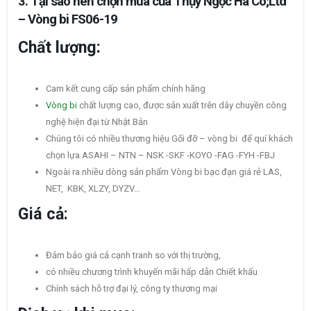
3. Tại sao nên chọn mua của Thụy Ngọc Hà Co;Ltd
– Vòng bi FS06-19
Chất lượng:
Cam kết cung cấp sản phẩm chính hãng
Vòng bi
chất lượng cao, được sản xuất trên dây chuyền công
nghệ hiện đại từ Nhật Bản
Chúng tôi có nhiều thương hiệu Gối đỡ – vòng bi để quí khách
chọn lựa ASAHI – NTN – NSK -SKF -KOYO -FAG -FYH -FBJ
Ngoài ra nhiều dòng sản phẩm Vòng bi bạc đạn giá rẻ LAS,
NET, KBK, XLZY, DYZV…
Giá cả:
Đảm bảo giá cả cạnh tranh so với thị trường,
có nhiều chương trình khuyến mãi hấp dẫn Chiết khấu
Chính sách hỗ trợ đại lý, công ty thương mại