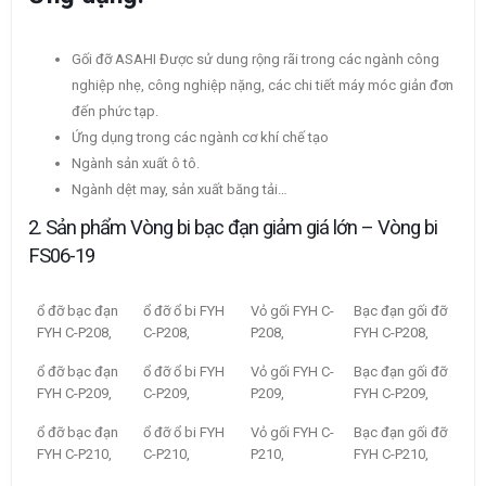
Gối đỡ ASAHI Được sử dung rộng rãi trong các ngành công
nghiệp nhẹ, công nghiệp nặng, các chi tiết máy móc giản đơn
đến phức tạp.
Ứng dụng trong các ngành cơ khí chế tạo
Ngành sản xuất ô tô.
Ngành dệt may, sản xuất băng tải…
2. Sản phẩm Vòng bi bạc đạn giảm giá lớn – Vòng bi
FS06-19
ổ đỡ bạc đạn
ổ đỡ ổ bi FYH
Vỏ gối FYH C-
Bạc đạn gối đỡ
FYH C-P208,
C-P208,
P208,
FYH C-P208,
ổ đỡ bạc đạn
ổ đỡ ổ bi FYH
Vỏ gối FYH C-
Bạc đạn gối đỡ
FYH C-P209,
C-P209,
P209,
FYH C-P209,
ổ đỡ bạc đạn
ổ đỡ ổ bi FYH
Vỏ gối FYH C-
Bạc đạn gối đỡ
FYH C-P210,
C-P210,
P210,
FYH C-P210,