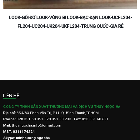
-
LOOK-GỐI ĐỠ LOOK-VÒNG BI LOOK-BẠC ĐẠN LOOK-UCFL204-
FL204-UC204-UK204-UKFL204-TRUNG QUỐC-GIÁ RẺ
Ẻ
LIÊN HỆ:
CÔNG TY TNHH SẢN XUẤT THƯƠNG MẠI VÀ DỊCH VỤ THỤY NGỌC HÀ
Địa chỉ:
354/83 Phan Văn Trị, P.11, Q. Bình Thạnh,TP.HCM
Phone:
028.351.60.351-028.351.53.233 - Fax: 028.351.60.691
Mail:
thuyngocha.info@gmail.com
MST: 0311174224
Skype: minhcuong.ngocha
HỖ TRỢ KHÁCH HÀNG