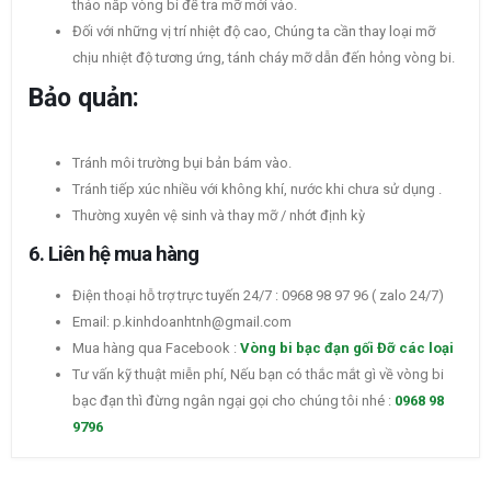
tháo nắp vòng bi để tra mỡ mới vào.
Đối với những vị trí nhiệt độ cao, Chúng ta cần thay loại mỡ
chịu nhiệt độ tương ứng, tánh cháy mỡ dẫn đến hỏng vòng bi.
Bảo quản:
Tránh môi trường bụi bản bám vào.
Tránh tiếp xúc nhiều với không khí, nước khi chưa sử dụng .
Thường xuyên vệ sinh và thay mỡ / nhớt định kỳ
6. Liên hệ mua hàng
Điện thoại hỗ trợ trực tuyến 24/7 : 0968 98 97 96 ( zalo 24/7)
Email: p.kinhdoanhtnh@gmail.com
Mua hàng qua Facebook :
Vòng bi bạc đạn gối Đỡ các loại
Tư vấn kỹ thuật miễn phí, Nếu bạn có thắc mắt gì về vòng bi
bạc đạn thì đừng ngân ngại gọi cho chúng tôi nhé :
0968 98
9796