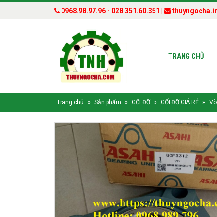
0968.98.97.96 - 028.351.60.351 |
thuyngocha.i
TRANG CHỦ
Trang chủ
»
Sản phẩm
»
GỐI ĐỠ
»
GỐI ĐỠ GIÁ RẺ
»
Vò