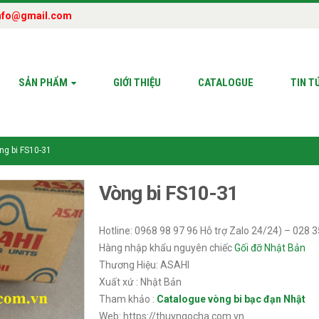
nfo@gmail.com
SẢN PHẨM
GIỚI THIỆU
CATALOGUE
TIN T
ng bi FS10-31
Vòng bi FS10-31
Hotline: 0968 98 97 96 Hỗ trợ Zalo 24/24) – 028 
Hàng nhập khẩu nguyên chiếc
Gối đỡ Nhật Bản
Thương Hiệu: ASAHI
Xuất xứ : Nhật Bản
Tham khảo :
Catalogue vòng bi bạc đạn Nhật
Web: https://thuyngocha.com.vn