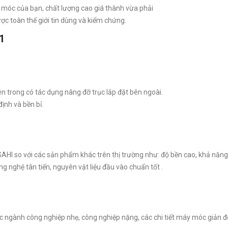
 móc của bạn, chất lượng cao giá thành vừa phải
c toàn thế giới tin dùng và kiểm chứng.
31
1
ên trong có tác dụng nâng đỡ trục lắp đặt bên ngoài.
ịnh và bền bỉ.
HI so với các sản phẩm khác trên thị trường như: độ bền cao, khả năng ch
g nghệ tân tiến, nguyên vật liệu đầu vào chuẩn tốt .
c ngành công nghiệp nhẹ, công nghiệp nặng, các chi tiết máy móc giản đ