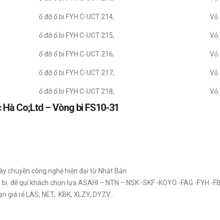
ổ đỡ ổ bi FYH C-UCT 214,
Vỏ 
ổ đỡ ổ bi FYH C-UCT 215,
Vỏ 
ổ đỡ ổ bi FYH C-UCT 216,
Vỏ 
ổ đỡ ổ bi FYH C-UCT 217,
Vỏ 
ổ đỡ ổ bi FYH C-UCT 218,
Vỏ 
c Hà Co;Ltd – Vòng bi FS10-31
ây chuyền công nghệ hiện đại từ Nhật Bản
ng bi để quí khách chọn lựa ASAHI – NTN – NSK -SKF -KOYO -FAG -FYH -F
ạn giá rẻ LAS, NET, KBK, XLZY, DYZV…