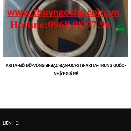
AKITA-GỐI ĐỠ-VÒNG BI-BẠC ĐẠN-UCF218-AKITA-TRUNG QUỐC-
NHẬT-GIÁ RẺ
LIÊN HỆ: