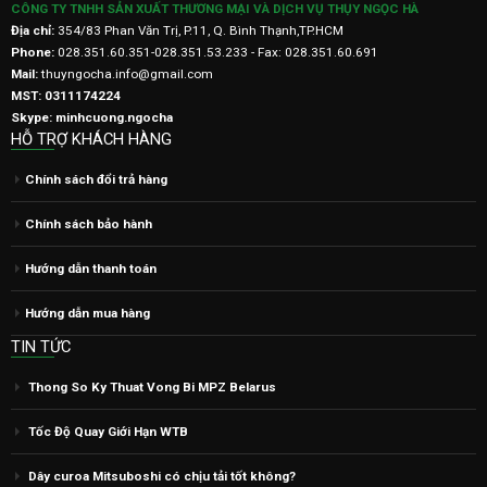
CÔNG TY TNHH SẢN XUẤT THƯƠNG MẠI VÀ DỊCH VỤ THỤY NGỌC HÀ
Địa chỉ:
354/83 Phan Văn Trị, P.11, Q. Bình Thạnh,TP.HCM
Phone:
028.351.60.351-028.351.53.233 - Fax: 028.351.60.691
Mail:
thuyngocha.info@gmail.com
MST: 0311174224
Skype: minhcuong.ngocha
HỖ TRỢ KHÁCH HÀNG
Chính sách đổi trả hàng
Chính sách bảo hành
Hướng dẫn thanh toán
Hướng dẫn mua hàng
TIN TỨC
Thong So Ky Thuat Vong Bi MPZ Belarus
Tốc Độ Quay Giới Hạn WTB
Dây curoa Mitsuboshi có chịu tải tốt không?