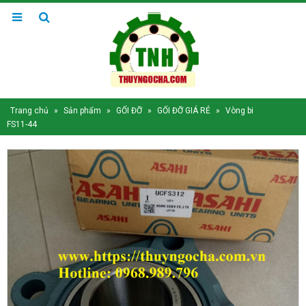
Trang chủ
»
Sản phẩm
»
GỐI ĐỠ
»
GỐI ĐỠ GIÁ RẺ
»
Vòng bi
FS11-44