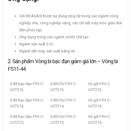
Gối đỡ ASAHI Được sử dung rộng rãi trong các ngành công
nghiệp nhẹ, công nghiệp nặng, các chi tiết máy móc giản đơn
đến phức tạp.
Ứng dụng trong các ngành cơ khí chế tạo
Ngành sản xuất ô tô.
Ngành dệt may, sản xuất băng tải…
2. Sản phẩm Vòng bi bạc đạn giảm giá lớn – Vòng bi
FS11-44
ổ đỡ bạc đạn FYH C-
ổ đỡ ổ bi FYH C-
Vỏ gối FYH C-
UCT213,
UCT213,
UCT213,
ổ đỡ bạc đạn FYH C-
ổ đỡ ổ bi FYH C-
Vỏ gối FYH C-
UCT214,
UCT214,
UCT214,
ổ đỡ bạc đạn FYH C-
ổ đỡ ổ bi FYH C-
Vỏ gối FYH C-
UCT215,
UCT215,
UCT215,