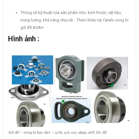
Thông số kỹ thuật của sản phẩm như: kích thước, vật liệu,
trọng lượng, khả năng chịu tải… Tham khảo tại Catalo vong bi
gối đỡ ASAH
Hình ảnh :
Gối đỡ – vòng bi bạc đạn – ucfa, uct, ucc, sbpp, sbfl, SA, SB