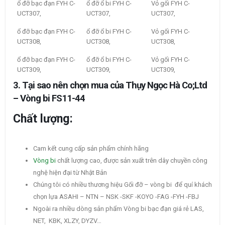
ổ đỡ bạc đạn FYH C-
ổ đỡ ổ bi FYH C-
Vỏ gối FYH C-
UCT307,
UCT307,
UCT307,
ổ đỡ bạc đạn FYH C-
ổ đỡ ổ bi FYH C-
Vỏ gối FYH C-
UCT308,
UCT308,
UCT308,
ổ đỡ bạc đạn FYH C-
ổ đỡ ổ bi FYH C-
Vỏ gối FYH C-
UCT309,
UCT309,
UCT309,
3. Tại sao nên chọn mua của Thụy Ngọc Hà Co;Ltd
– Vòng bi FS11-44
Chất lượng:
Cam kết cung cấp sản phẩm chính hãng
Vòng bi
chất lượng cao, được sản xuất trên dây chuyền công
nghệ hiện đại từ Nhật Bản
Chúng tôi có nhiều thương hiệu Gối đỡ – vòng bi để quí khách
chọn lựa ASAHI – NTN – NSK -SKF -KOYO -FAG -FYH -FBJ
Ngoài ra nhiều dòng sản phẩm Vòng bi bạc đạn giá rẻ LAS,
NET, KBK, XLZY, DYZV…