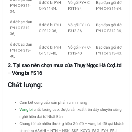
ổ đỡ ổ bi FYH
Vỏ gối FYH C-
Bạc đạn gối đỡ
FYH C-P311-
C-P311-34,
P311-34,
FYH C-P311-34,
34,
ổ đỡ bạc đạn
ổ đỡ ổ bi FYH
Vỏ gối FYH C-
Bạc đạn gối đỡ
FYH C-P312-
C-P312-36,
P312-36,
FYH C-P312-36,
36,
ổ đỡ bạc đạn
ổ đỡ ổ bi FYH
Vỏ gối FYH C-
Bạc đạn gối đỡ
FYH C-P313-
C-P313-40,
P313-40,
FYH C-P313-40,
40,
3. Tại sao nên chọn mua của Thụy Ngọc Hà Co;Ltd
– Vòng bi FS16
Chất lượng:
Cam kết cung cấp sản phẩm chính hãng
Vòng bi
chất lượng cao, được sản xuất trên dây chuyền công
nghệ hiện đại từ Nhật Bản
Chúng tôi có nhiều thương hiệu Gối đỡ – vòng bi để quí khách
chọn lựa ASAHI – NTN – NSK -SKF -KOYO -FAG -FYH -FBJ