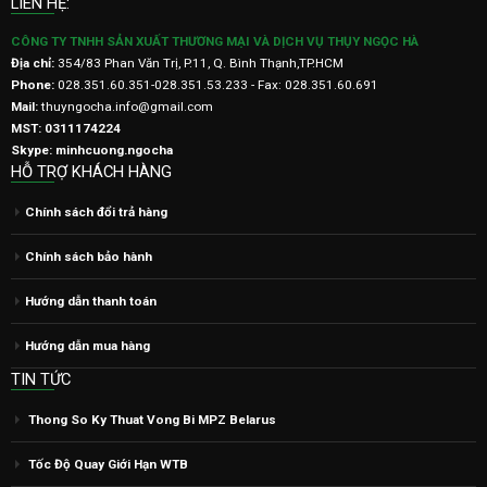
LIÊN HỆ:
CÔNG TY TNHH SẢN XUẤT THƯƠNG MẠI VÀ DỊCH VỤ THỤY NGỌC HÀ
Địa chỉ:
354/83 Phan Văn Trị, P.11, Q. Bình Thạnh,TP.HCM
Phone:
028.351.60.351-028.351.53.233 - Fax: 028.351.60.691
Mail:
thuyngocha.info@gmail.com
MST: 0311174224
Skype: minhcuong.ngocha
HỖ TRỢ KHÁCH HÀNG
Chính sách đổi trả hàng
Chính sách bảo hành
Hướng dẫn thanh toán
Hướng dẫn mua hàng
TIN TỨC
Thong So Ky Thuat Vong Bi MPZ Belarus
Tốc Độ Quay Giới Hạn WTB