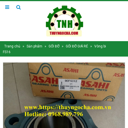
Trang chủ
»
Sản phẩm
»
GỐI ĐỠ
»
GỐI ĐỠ GIÁ RẺ
»
Vòng bi
FS16