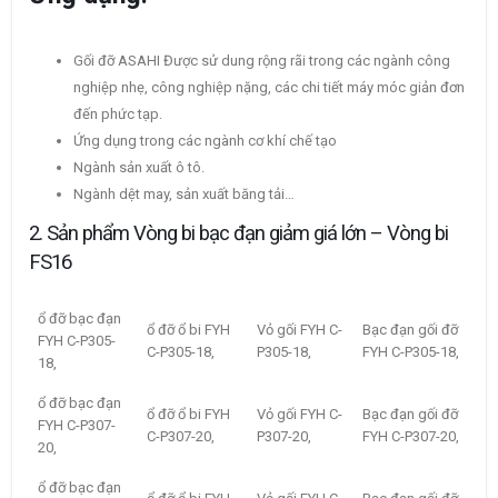
Gối đỡ ASAHI Được sử dung rộng rãi trong các ngành công
nghiệp nhẹ, công nghiệp nặng, các chi tiết máy móc giản đơn
đến phức tạp.
Ứng dụng trong các ngành cơ khí chế tạo
Ngành sản xuất ô tô.
Ngành dệt may, sản xuất băng tải…
2. Sản phẩm Vòng bi bạc đạn giảm giá lớn – Vòng bi
FS16
ổ đỡ bạc đạn
ổ đỡ ổ bi FYH
Vỏ gối FYH C-
Bạc đạn gối đỡ
FYH C-P305-
C-P305-18,
P305-18,
FYH C-P305-18,
18,
ổ đỡ bạc đạn
ổ đỡ ổ bi FYH
Vỏ gối FYH C-
Bạc đạn gối đỡ
FYH C-P307-
C-P307-20,
P307-20,
FYH C-P307-20,
20,
ổ đỡ bạc đạn