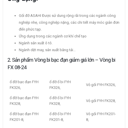
Gối đỡ ASAHI Được sử dung rộng rãi trong các ngành công
nghiệp nhẹ, công nghiệp nặng, các chi tiết máy móc giản đơn
đến phức tạp.
Ứng dụng trong các ngành cơ khí chế tạo
Ngành sản xuất ô tô.
Ngành dệt may, sản xuất băng tải…
2. Sản phẩm Vòng bi bạc đạn giảm giá lớn – Vòng bi
FX 08-24
ổ đỡ bạc đạn FYH
ổ đỡ ổ bi FYH
Vỏ gối FYH FK326,
FK326,
FK326,
ổ đỡ bạc đạn FYH
ổ đỡ ổ bi FYH
Vỏ gối FYH FK328,
FK328,
FK328,
ổ đỡ bạc đạn FYH
ổ đỡ ổ bi FYH
Vỏ gối FYH FK201-
FK201-8,
FK201-8,
8,