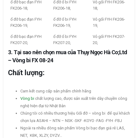
ổ đỡ bạc đạn FYH
ổ đỡ ổ bi FYH
Vỏ gối FYH FK206-
FK206-18,
FK206-18,
18,
ổ đỡ bạc đạn FYH
ổ đỡ ổ bi FYH
Vỏ gối FYH FK206-
FK206-19,
FK206-19,
19,
ổ đỡ bạc đạn FYH
ổ đỡ ổ bi FYH
Vỏ gối FYH FK207-
FK207-20,
FK207-20,
20,
3. Tại sao nên chọn mua của Thụy Ngọc Hà Co;Ltd
– Vòng bi FX 08-24
Chất lượng:
Cam kết cung cấp sản phẩm chính hãng
Vòng bi
chất lượng cao, được sản xuất trên dây chuyền công
nghệ hiện đại từ Nhật Bản
Chúng tôi có nhiều thương hiệu Gối đỡ – vòng bi để quí khách
chọn lựa ASAHI – NTN – NSK -SKF -KOYO -FAG -FYH -FBJ
Ngoài ra nhiều dòng sản phẩm Vòng bi bạc đạn giá rẻ LAS,
NET, KBK, XLZY, DYZV…