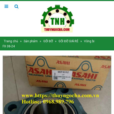
Trang chủ
»
Sản phẩm
»
GỐI ĐỠ
»
GỐI ĐỠ GIÁ RẺ
»
Vòng bi
FX 08-24