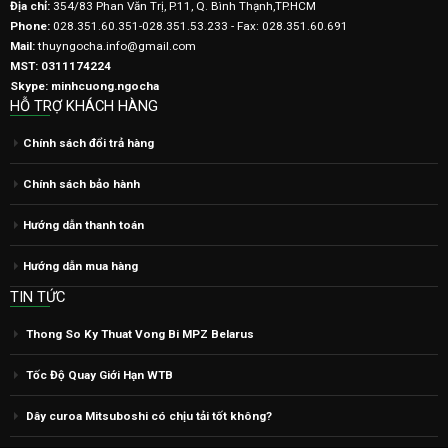
Địa chỉ:
354/83 Phan Văn Trị, P.11, Q. Bình Thạnh,TP.HCM
Phone:
028.351.60.351-028.351.53.233 - Fax: 028.351.60.691
Mail:
thuyngocha.info@gmail.com
MST: 0311174224
Skype: minhcuong.ngocha
HỖ TRỢ KHÁCH HÀNG
Chính sách đổi trả hàng
Chính sách bảo hành
Hướng dẫn thanh toán
Hướng dẫn mua hàng
TIN TỨC
Thong So Ky Thuat Vong Bi MPZ Belarus
Tốc Độ Quay Giới Hạn WTB
Dây curoa Mitsuboshi có chịu tải tốt không?