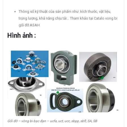
Thông số kỹ thuật của sản phẩm như: kích thước, vật liệu,
trọng lượng, khả năng chịu tải… Tham khảo tại Catalo vong bi
gối đỡ ASAH
Hình ảnh :
Gối đỡ – vòng bi bạc đạn – ucfa, uct, ucc, sbpp, sbfl, SA, SB