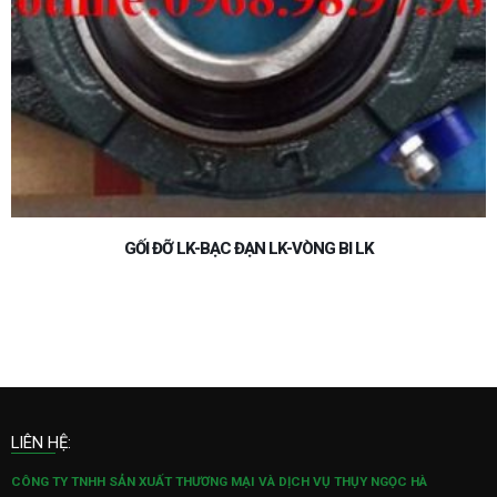
GỐI ĐỠ LK-BẠC ĐẠN LK-VÒNG BI LK
LIÊN HỆ:
CÔNG TY TNHH SẢN XUẤT THƯƠNG MẠI VÀ DỊCH VỤ THỤY NGỌC HÀ