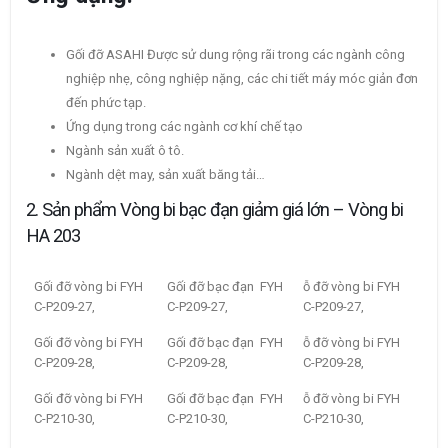
Gối đỡ ASAHI Được sử dung rộng rãi trong các ngành công
nghiệp nhẹ, công nghiệp nặng, các chi tiết máy móc giản đơn
đến phức tạp.
Ứng dụng trong các ngành cơ khí chế tạo
Ngành sản xuất ô tô.
Ngành dệt may, sản xuất băng tải…
2. Sản phẩm Vòng bi bạc đạn giảm giá lớn – Vòng bi
HA 203
Gối đỡ vòng bi FYH
Gối đỡ bạc đạn FYH
ỗ đỡ vòng bi FYH
C-P209-27,
C-P209-27,
C-P209-27,
Gối đỡ vòng bi FYH
Gối đỡ bạc đạn FYH
ỗ đỡ vòng bi FYH
C-P209-28,
C-P209-28,
C-P209-28,
Gối đỡ vòng bi FYH
Gối đỡ bạc đạn FYH
ỗ đỡ vòng bi FYH
C-P210-30,
C-P210-30,
C-P210-30,