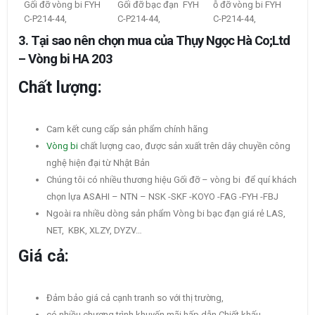
Gối đỡ vòng bi FYH
Gối đỡ bạc đạn FYH
ỗ đỡ vòng bi FYH
C-P214-44,
C-P214-44,
C-P214-44,
3. Tại sao nên chọn mua của Thụy Ngọc Hà Co;Ltd
– Vòng bi HA 203
Chất lượng:
Cam kết cung cấp sản phẩm chính hãng
Vòng bi
chất lượng cao, được sản xuất trên dây chuyền công
nghệ hiện đại từ Nhật Bản
Chúng tôi có nhiều thương hiệu Gối đỡ – vòng bi để quí khách
chọn lựa ASAHI – NTN – NSK -SKF -KOYO -FAG -FYH -FBJ
Ngoài ra nhiều dòng sản phẩm Vòng bi bạc đạn giá rẻ LAS,
NET, KBK, XLZY, DYZV…
Giá cả:
Đảm bảo giá cả cạnh tranh so với thị trường,
có nhiều chương trình khuyến mãi hấp dẫn Chiết khấu