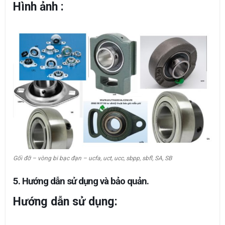
Hình ảnh :
Gối đỡ – vòng bi bạc đạn – ucfa, uct, ucc, sbpp, sbfl, SA, SB
5. Hướng dẫn sử dụng và bảo quản.
Hướng dẫn sử dụng: