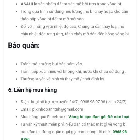
ASAHI
là sản phẩm đã tra sẵn mỡ bôi trơn trong vòng bi.
Trong quá trình sử dụng nếu lượng mỡ bị cháy hoặc khô cần
tháo nắp vòng bi để tra mỡ mới vào.
Đối với những vị trí nhiệt độ cao, Chúng ta cần thay loại mỡ
chịu nhiệt độ tương ứng, tánh cháy mỡ dẫn đến hỏng vòng bi.
Bảo quản:
Tránh môi trường bụi bản bám vào.
Tránh tiếp xúc nhiều với không khí, nước khi chưa sử dụng .
Thường xuyên vệ sinh và thay mỡ / nhớt định kỳ
6. Liên hệ mua hàng
Điện thoại hỗ trợ trực tuyến 24/7 : 0968 98 97 96 ( zalo 24/7)
Email: p.kinhdoanhtnh@gmail.com
Mua hàng qua Facebook :
Vòng bi bạc đạn gối Đỡ các loại
Tư vấn kỹ thuật miễn phí, Nếu bạn có thắc mắt gì về vòng bi
bạc đạn thì đừng ngân ngại gọi cho chúng tôi nhé :
0968 98
9796