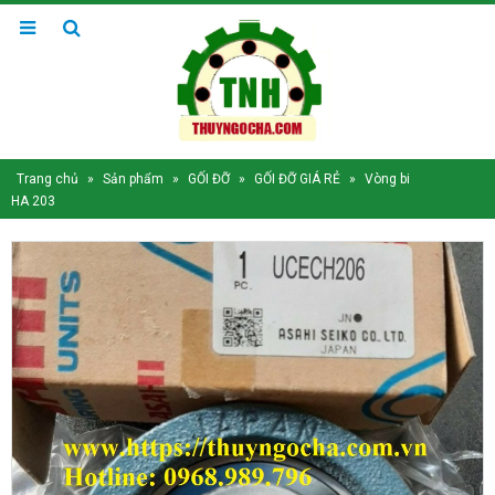
Trang chủ
»
Sản phẩm
»
GỐI ĐỠ
»
GỐI ĐỠ GIÁ RẺ
»
Vòng bi
HA 203