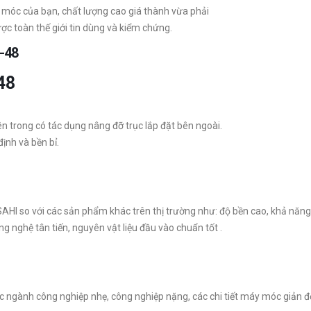
 móc của bạn, chất lượng cao giá thành vừa phải
c toàn thế giới tin dùng và kiểm chứng.
5-48
-48
ên trong có tác dụng nâng đỡ trục lắp đặt bên ngoài.
ịnh và bền bỉ.
HI so với các sản phẩm khác trên thị trường như: độ bền cao, khả năng ch
g nghệ tân tiến, nguyên vật liệu đầu vào chuẩn tốt .
c ngành công nghiệp nhẹ, công nghiệp nặng, các chi tiết máy móc giản đ