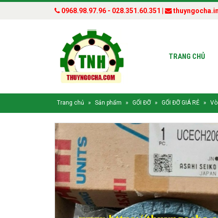
0968.98.97.96 - 028.351.60.351 |
thuyngocha.i
TRANG CHỦ
Trang chủ
»
Sản phẩm
»
GỐI ĐỠ
»
GỐI ĐỠ GIÁ RẺ
»
Vò