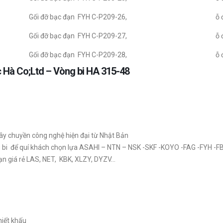
Gối đỡ bạc đạn FYH C-P209-26,
ỗ 
Gối đỡ bạc đạn FYH C-P209-27,
ỗ 
Gối đỡ bạc đạn FYH C-P209-28,
ỗ 
c Hà Co;Ltd – Vòng bi HA 315-48
ây chuyền công nghệ hiện đại từ Nhật Bản
ng bi để quí khách chọn lựa ASAHI – NTN – NSK -SKF -KOYO -FAG -FYH -F
ạn giá rẻ LAS, NET, KBK, XLZY, DYZV…
hiết khấu