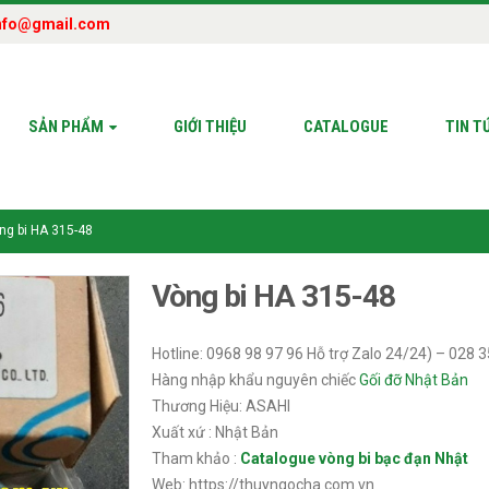
nfo@gmail.com
SẢN PHẨM
GIỚI THIỆU
CATALOGUE
TIN T
ng bi HA 315-48
Vòng bi HA 315-48
Hotline: 0968 98 97 96 Hỗ trợ Zalo 24/24) – 028 
Hàng nhập khẩu nguyên chiếc
Gối đỡ Nhật Bản
Thương Hiệu: ASAHI
Xuất xứ : Nhật Bản
Tham khảo :
Catalogue vòng bi bạc đạn Nhật
Web: https://thuyngocha.com.vn