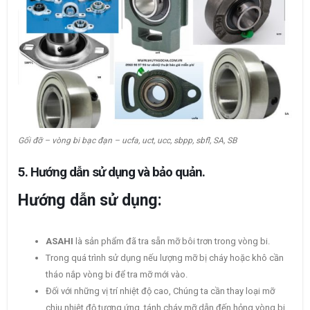
Gối đỡ – vòng bi bạc đạn – ucfa, uct, ucc, sbpp, sbfl, SA, SB
5. Hướng dẫn sử dụng và bảo quản.
Hướng dẫn sử dụng:
ASAHI
là sản phẩm đã tra sẵn mỡ bôi trơn trong vòng bi.
Trong quá trình sử dụng nếu lượng mỡ bị cháy hoặc khô cần
tháo nắp vòng bi để tra mỡ mới vào.
Đối với những vị trí nhiệt độ cao, Chúng ta cần thay loại mỡ
chịu nhiệt độ tương ứng, tánh cháy mỡ dẫn đến hỏng vòng bi.