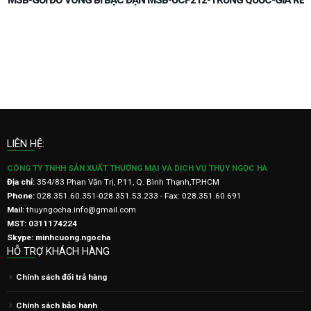
-
MSB-GỐI ĐỠ VÒNG BI BẠC ĐẠN MSB-UCF212-TRUNG QUỐC-GIÁ RẺ
Ẻ
LIÊN HỆ:
CÔNG TY TNHH SẢN XUẤT THƯƠNG MẠI VÀ DỊCH VỤ THỤY NGỌC HÀ
Địa chỉ:
354/83 Phan Văn Trị, P.11, Q. Bình Thạnh,TP.HCM
Phone:
028.351.60.351-028.351.53.233 - Fax: 028.351.60.691
Mail:
thuyngocha.info@gmail.com
MST: 0311174224
Skype: minhcuong.ngocha
HỖ TRỢ KHÁCH HÀNG
Chính sách đổi trả hàng
Chính sách bảo hành