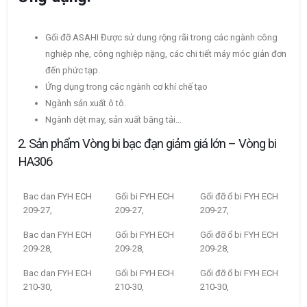
Gối đỡ ASAHI Được sử dung rộng rãi trong các ngành công
nghiệp nhẹ, công nghiệp nặng, các chi tiết máy móc giản đơn
đến phức tạp.
Ứng dụng trong các ngành cơ khí chế tạo
Ngành sản xuất ô tô.
Ngành dệt may, sản xuất băng tải…
2. Sản phẩm Vòng bi bạc đạn giảm giá lớn – Vòng bi
HA306
Bac dan FYH ECH
Gối bi FYH ECH
Gối đỡ ổ bi FYH ECH
209-27,
209-27,
209-27,
Bac dan FYH ECH
Gối bi FYH ECH
Gối đỡ ổ bi FYH ECH
209-28,
209-28,
209-28,
Bac dan FYH ECH
Gối bi FYH ECH
Gối đỡ ổ bi FYH ECH
210-30,
210-30,
210-30,