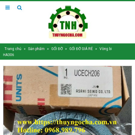
Trang chủ
»
Sản phẩm
»
GỐI ĐỠ
»
GỐI ĐỠ GIÁ RẺ
»
Vòng bi
HA306