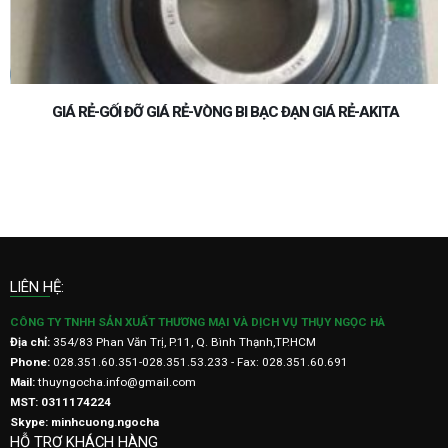
GIÁ RẺ-GỐI ĐỠ GIÁ RẺ-VÒNG BI BẠC ĐẠN GIÁ RẺ-AKITA
LIÊN HỆ:
CÔNG TY TNHH SẢN XUẤT THƯƠNG MẠI VÀ DỊCH VỤ THỤY NGỌC HÀ
Địa chỉ:
354/83 Phan Văn Trị, P.11, Q. Bình Thạnh,TP.HCM
Phone:
028.351.60.351-028.351.53.233 - Fax: 028.351.60.691
Mail:
thuyngocha.info@gmail.com
MST: 0311174224
Skype: minhcuong.ngocha
HỖ TRỢ KHÁCH HÀNG