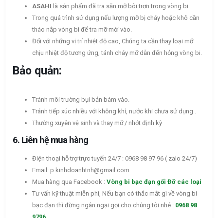
ASAHI
là sản phẩm đã tra sẵn mỡ bôi trơn trong vòng bi.
Trong quá trình sử dụng nếu lượng mỡ bị cháy hoặc khô cần
tháo nắp vòng bi để tra mỡ mới vào.
Đối với những vị trí nhiệt độ cao, Chúng ta cần thay loại mỡ
chịu nhiệt độ tương ứng, tánh cháy mỡ dẫn đến hỏng vòng bi.
Bảo quản:
Tránh môi trường bụi bản bám vào.
Tránh tiếp xúc nhiều với không khí, nước khi chưa sử dụng .
Thường xuyên vệ sinh và thay mỡ / nhớt định kỳ
6. Liên hệ mua hàng
Điện thoại hỗ trợ trực tuyến 24/7 : 0968 98 97 96 ( zalo 24/7)
Email: p.kinhdoanhtnh@gmail.com
Mua hàng qua Facebook :
Vòng bi bạc đạn gối Đỡ các loại
Tư vấn kỹ thuật miễn phí, Nếu bạn có thắc mắt gì về vòng bi
bạc đạn thì đừng ngân ngại gọi cho chúng tôi nhé :
0968 98
9796