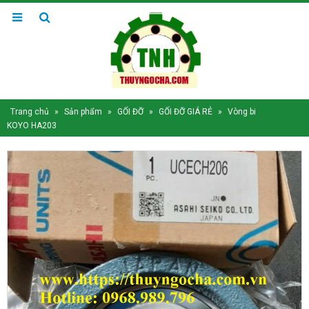
Trang chủ
»
Sản phẩm
»
GỐI ĐỠ
»
GỐI ĐỠ GIÁ RẺ
»
Vòng bi
KOYO HA203