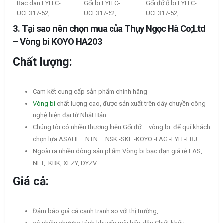
Bac dan FYH C-
Gối bi FYH C-
Gối đỡ ổ bi FYH C-
UCF317-52,
UCF317-52,
UCF317-52,
3. Tại sao nên chọn mua của Thụy Ngọc Hà Co;Ltd
– Vòng bi KOYO HA203
Chất lượng:
Cam kết cung cấp sản phẩm chính hãng
Vòng bi
chất lượng cao, được sản xuất trên dây chuyền công
nghệ hiện đại từ Nhật Bản
Chúng tôi có nhiều thương hiệu Gối đỡ – vòng bi để quí khách
chọn lựa ASAHI – NTN – NSK -SKF -KOYO -FAG -FYH -FBJ
Ngoài ra nhiều dòng sản phẩm Vòng bi bạc đạn giá rẻ LAS,
NET, KBK, XLZY, DYZV…
Giá cả:
Đảm bảo giá cả cạnh tranh so với thị trường,
có nhiều chương trình khuyến mãi hấp dẫn Chiết khấu