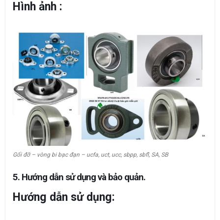
Hình ảnh :
Gối đỡ – vòng bi bạc đạn – ucfa, uct, ucc, sbpp, sbfl, SA, SB
5. Hướng dẫn sử dụng và bảo quản.
Hướng dẫn sử dụng: