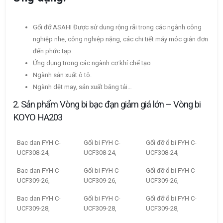
Gối đỡ ASAHI Được sử dung rộng rãi trong các ngành công
nghiệp nhẹ, công nghiệp nặng, các chi tiết máy móc giản đơn
đến phức tạp.
Ứng dụng trong các ngành cơ khí chế tạo
Ngành sản xuất ô tô.
Ngành dệt may, sản xuất băng tải…
2. Sản phẩm Vòng bi bạc đạn giảm giá lớn – Vòng bi
KOYO HA203
Bac dan FYH C-
Gối bi FYH C-
Gối đỡ ổ bi FYH C-
UCF308-24,
UCF308-24,
UCF308-24,
Bac dan FYH C-
Gối bi FYH C-
Gối đỡ ổ bi FYH C-
UCF309-26,
UCF309-26,
UCF309-26,
Bac dan FYH C-
Gối bi FYH C-
Gối đỡ ổ bi FYH C-
UCF309-28,
UCF309-28,
UCF309-28,