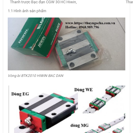
Thanh trược Bạc đạn CGW 30 HC Hiwin,
Tha
1.1 Hình ảnh sản phẩm
Vòng bi BTK2010 HIWIN BAC DAN