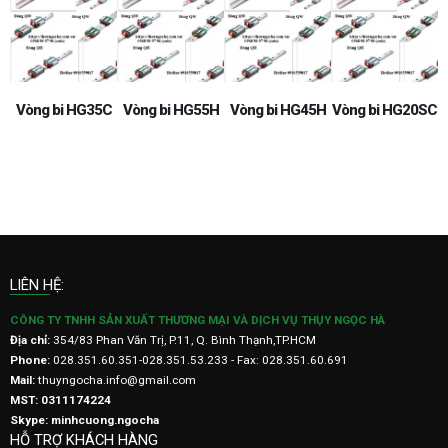
SC
Vòng bi HG35C
Vòng bi HG55H
Vòng bi HG45H
Vòng bi HG20SC
V
LIÊN HỆ:
CÔNG TY TNHH SẢN XUẤT THƯƠNG MẠI VÀ DỊCH VỤ THỤY NGỌC HÀ
Địa chỉ:
354/83 Phan Văn Trị, P.11, Q. Bình Thạnh,TP.HCM
Phone:
028.351.60.351-028.351.53.233 - Fax: 028.351.60.691
Mail:
thuyngocha.info@gmail.com
MST: 0311174224
Skype: minhcuong.ngocha
HỖ TRỢ KHÁCH HÀNG