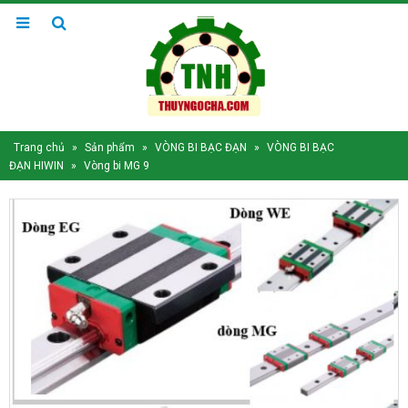
Trang chủ
»
Sản phẩm
»
VÒNG BI BẠC ĐẠN
»
VÒNG BI BẠC
ĐẠN HIWIN
»
Vòng bi MG 9