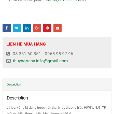
CATALO Sản phẩm :
Catalogue Bearings hwin
LIÊN HỆ MUA HÀNG
08 351.60.351 - 0968.98.97.96
thuyngocha.info@gmail.com
Description
Description
Là loại vòng bi dạng trược trên thanh ray thương hiêu HIWIN, NJS, TPI,
IKO và nhiều thương hiệu khác.Vòng bi MG 9