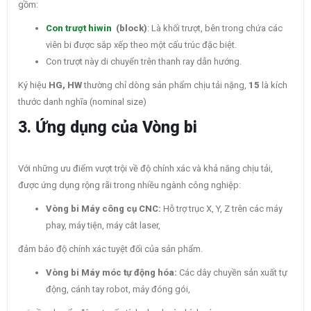
gồm:
Con trượt hiwin
(block)
: Là khối trượt, bên trong chứa các
viên bi được sắp xếp theo một cấu trúc đặc biệt.
Con trượt này di chuyển trên thanh ray dẫn hướng.
Ký hiệu
HG, HW
thường chỉ dòng sản phẩm chịu tải nặng,
15
là kích
thước danh nghĩa (nominal size)
3. Ứng dụng của Vòng bi
Với những ưu điểm vượt trội về độ chính xác và khả năng chịu tải,
được ứng dụng rộng rãi trong nhiều ngành công nghiệp:
Vòng bi Máy công cụ CNC:
Hỗ trợ trục X, Y, Z trên các máy
phay, máy tiện, máy cắt laser,
đảm bảo độ chính xác tuyệt đối của sản phẩm.
Vòng bi Máy móc tự động hóa:
Các dây chuyền sản xuất tự
động, cánh tay robot, máy đóng gói,