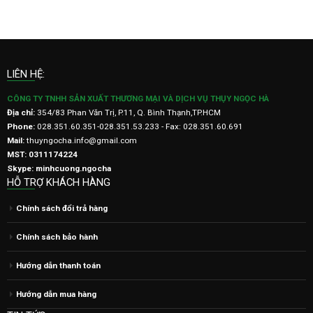
LIÊN HỆ:
CÔNG TY TNHH SẢN XUẤT THƯƠNG MẠI VÀ DỊCH VỤ THỤY NGỌC HÀ
Địa chỉ:
354/83 Phan Văn Trị, P.11, Q. Bình Thạnh,TP.HCM
Phone:
028.351.60.351-028.351.53.233 - Fax: 028.351.60.691
Mail:
thuyngocha.info@gmail.com
MST: 0311174224
Skype: minhcuong.ngocha
HỖ TRỢ KHÁCH HÀNG
Chính sách đổi trả hàng
Chính sách bảo hành
Hướng dẫn thanh toán
Hướng dẫn mua hàng