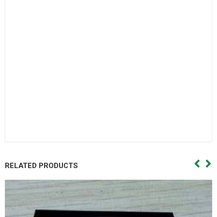
Bạc đạn côn,Vong bi cana. Vòng bi cana,Bac dan cana,Bạc
đạn cana,Vong bi kim,Vòng bi kim,Bac dan kim,Bạc đạn
kim,Day curoa. Dây curoa,Day curoa. Dây curoa,Day curoa
bando,dây curoa bando,Day curoa mitsuboshi,dây curoa
mitsuboshi,Day curoa obtibelt,Dây curoa obtibelt. Mỡ bò,Mo
bo,Mỡ bò chịu nhiệt,Mo bo chiu nhiet. Mo bo cong nghiep,Mỡ
bò công nghiệp. Vong bi hop so,Vòng bi hộp số,Bac dan hop
so. Bạc đạn hộp số, Vong bi hop so,Vòng bi hộp số,Bac dan hop
so,Bạc đạn hộp số, Vong bi cong nghiep. Vòng bi công
nghiệp,Bac dan cong nghiep,Bạc đạn công nghiệp
RELATED PRODUCTS