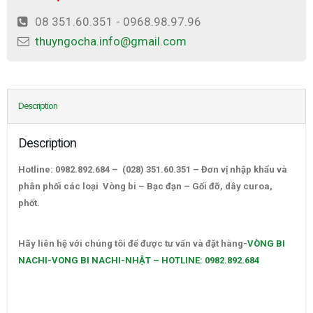
08 351.60.351 - 0968.98.97.96
thuyngocha.info@gmail.com
Description
Description
Hotline: 0982.892.684 – (028) 351.60.351 – Đơn vị nhập khẩu và
phân phối các loại Vòng bi – Bạc đạn – Gối đỡ, dây curoa,
phốt.
VÒNG BI NACHI-VONG BI NACHI-NHẬT – HOTLINE:
0982.892.684
Hãy liên hệ với chúng tôi để được tư vấn và đặt hàng-
VÒNG BI
NACHI-VONG BI NACHI-NHẬT – HOTLINE: 0982.892.684
–
CATALOGUE VÒNG BI,CATALOGUE GỐI ĐỠ. CATALOGUE DÂY
CUROA,CATALOGUE DÂY CUROA BANDO,CATALOGUE DÂY