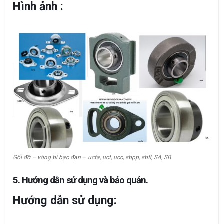
Hình ảnh :
Gối đỡ – vòng bi bạc đạn – ucfa, uct, ucc, sbpp, sbfl, SA, SB
5. Hướng dẫn sử dụng và bảo quản.
Hướng dẫn sử dụng: