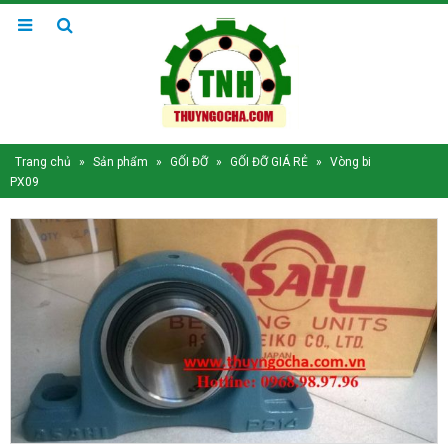
Trang chủ
»
Sản phẩm
»
GỐI ĐỠ
»
GỐI ĐỠ GIÁ RẺ
»
Vòng bi
PX09