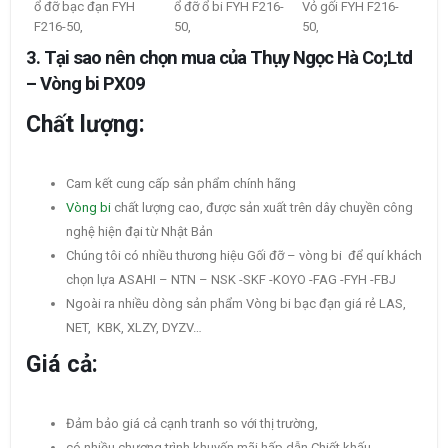
ổ đỡ bạc đạn FYH
ổ đỡ ổ bi FYH F216-
Vỏ gối FYH F216-
F216-50,
50,
50,
3. Tại sao nên chọn mua của Thụy Ngọc Hà Co;Ltd
– Vòng bi PX09
Chất lượng:
Cam kết cung cấp sản phẩm chính hãng
Vòng bi
chất lượng cao, được sản xuất trên dây chuyền công
nghệ hiện đại từ Nhật Bản
Chúng tôi có nhiều thương hiệu Gối đỡ – vòng bi để quí khách
chọn lựa ASAHI – NTN – NSK -SKF -KOYO -FAG -FYH -FBJ
Ngoài ra nhiều dòng sản phẩm Vòng bi bạc đạn giá rẻ LAS,
NET, KBK, XLZY, DYZV…
Giá cả:
Đảm bảo giá cả cạnh tranh so với thị trường,
có nhiều chương trình khuyến mãi hấp dẫn Chiết khấu