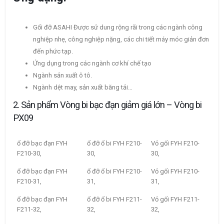
Gối đỡ ASAHI Được sử dung rộng rãi trong các ngành công
nghiệp nhẹ, công nghiệp nặng, các chi tiết máy móc giản đơn
đến phức tạp.
Ứng dụng trong các ngành cơ khí chế tạo
Ngành sản xuất ô tô.
Ngành dệt may, sản xuất băng tải…
2. Sản phẩm Vòng bi bạc đạn giảm giá lớn – Vòng bi
PX09
ổ đỡ bạc đạn FYH
ổ đỡ ổ bi FYH F210-
Vỏ gối FYH F210-
F210-30,
30,
30,
ổ đỡ bạc đạn FYH
ổ đỡ ổ bi FYH F210-
Vỏ gối FYH F210-
F210-31,
31,
31,
ổ đỡ bạc đạn FYH
ổ đỡ ổ bi FYH F211-
Vỏ gối FYH F211-
F211-32,
32,
32,