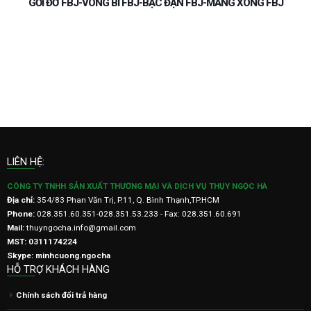
GỐI ĐỠ FBJ-VÒNG BI FBJ-BẠC ĐẠN FBJ-MĂNG XÔNG FBJ
M
LIÊN HỆ:
CÔNG TY TNHH SẢN XUẤT THƯƠNG MẠI VÀ DỊCH VỤ THỤY NGỌC HÀ
Địa chỉ:
354/83 Phan Văn Trị, P.11, Q. Bình Thạnh,TP.HCM
Phone:
028.351.60.351-028.351.53.233 - Fax: 028.351.60.691
Mail:
thuyngocha.info@gmail.com
MST: 0311174224
Skype: minhcuong.ngocha
HỖ TRỢ KHÁCH HÀNG
Chính sách đổi trả hàng
Chính sách bảo hành