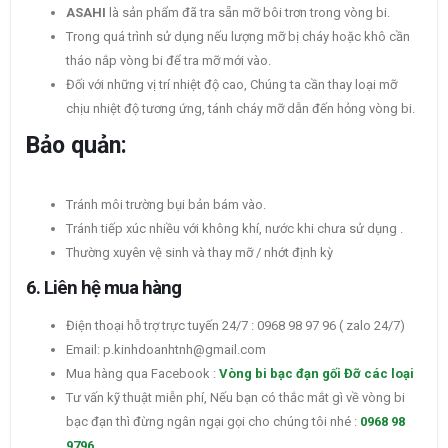
ASAHI
là sản phẩm đã tra sẵn mỡ bôi trơn trong vòng bi.
Trong quá trình sử dụng nếu lượng mỡ bị cháy hoặc khô cần
tháo nắp vòng bi để tra mỡ mới vào.
Đối với những vị trí nhiệt độ cao, Chúng ta cần thay loại mỡ
chịu nhiệt độ tương ứng, tánh cháy mỡ dẫn đến hỏng vòng bi.
Bảo quản:
Tránh môi trường bụi bản bám vào.
Tránh tiếp xúc nhiều với không khí, nước khi chưa sử dụng .
Thường xuyên vệ sinh và thay mỡ / nhớt định kỳ
6. Liên hệ mua hàng
Điện thoại hỗ trợ trực tuyến 24/7 : 0968 98 97 96 ( zalo 24/7)
Email: p.kinhdoanhtnh@gmail.com
Mua hàng qua Facebook :
Vòng bi bạc đạn gối Đỡ các loại
Tư vấn kỹ thuật miễn phí, Nếu bạn có thắc mắt gì về vòng bi
bạc đạn thì đừng ngân ngại gọi cho chúng tôi nhé :
0968 98
9796