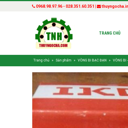
0968.98.97.96 - 028.351.60.351 |
thuyngocha.i
TRANG CHỦ
Trang chủ
»
Sản phẩm
»
VÒNG BI BẠC ĐẠN
»
VÒNG BI 