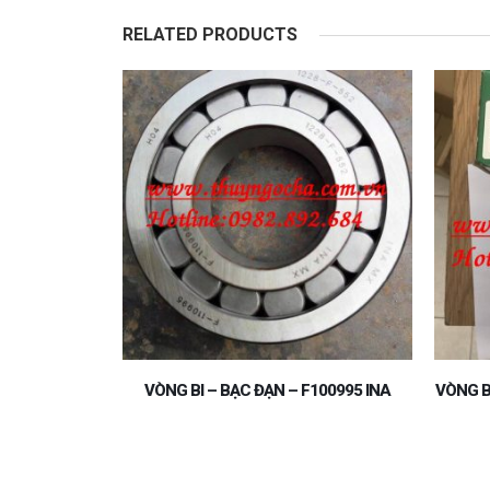
RELATED PRODUCTS
100995 INA
VÒNG BI – BẠC ĐẠN – SL183018 -A – INA
VÒNG