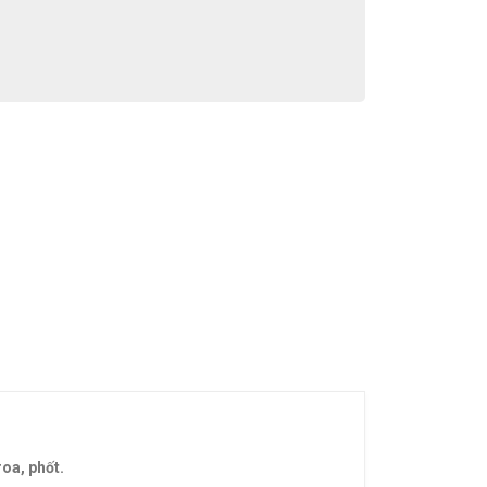
roa, phốt.
VÒNG BI TRƯỢT-BẠC ĐẠN TRƯỢT-IKO-