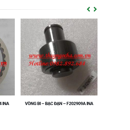
VÒNG BI INA
A INA
VÒNG BI – BẠ