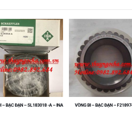
 BI – BẠC ĐẠN – F218974 INA
VÒNG BI – BẠC ĐẠN – F202909