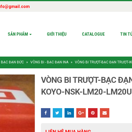
nfo@gmail.com
SẢN PHẨM
GIỚI THIỆU
CATALOGUE
TIN T
- BẠC ĐẠN ĐỨC
»
VÒNG BI - BẠC ĐẠN INA
»
VÒNG BI TRƯỢT-BẠC ĐẠN TRƯỢT-I
VÒNG BI TRƯỢT-BẠC ĐẠ
KOYO-NSK-LM20-LM20
LIÊN HỆ MUA HÀNG