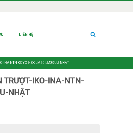
ỨC
LIÊN HỆ
KO-INA-NTN-KOYO-NSK-LM20-LM20UU-NHẬT
N TRƯỢT-IKO-INA-NTN-
UU-NHẬT