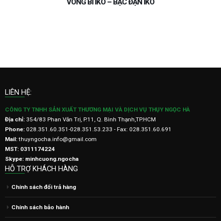
VÒNG BI IKO – BẠC ĐẠN IKO
LIÊN HỆ:
CÔNG TY TNHH SẢN XUẤT THƯƠNG MẠI VÀ DỊCH VỤ THỤY NGỌC HÀ
Địa chỉ:
354/83 Phan Văn Trị, P.11, Q. Bình Thạnh,TP.HCM
Phone:
028.351.60.351-028.351.53.233 - Fax: 028.351.60.691
Mail:
thuyngocha.info@gmail.com
MST: 0311174224
Skype: minhcuong.ngocha
HỖ TRỢ KHÁCH HÀNG
Chính sách đổi trả hàng
Chính sách bảo hành