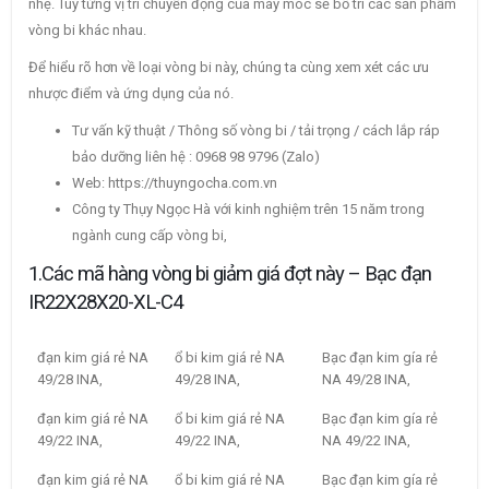
nhẹ. Tùy từng vị trí chuyển động của máy móc sẽ bố trí các sản phẩm
vòng bi khác nhau.
Để hiểu rõ hơn về loại vòng bi này, chúng ta cùng xem xét các ưu
nhược điểm và ứng dụng của nó.
Tư vấn kỹ thuật / Thông số vòng bi / tải trọng / cách lắp ráp
bảo dưỡng liên hệ : 0968 98 9796 (Zalo)
Web: https://thuyngocha.com.vn
Công ty Thụy Ngọc Hà với kinh nghiệm trên 15 năm trong
ngành cung cấp vòng bi,
1.Các mã hàng vòng bi giảm giá đợt này – Bạc đạn
IR22X28X20-XL-C4
đạn kim giá rẻ NA
ổ bi kim giá rẻ NA
Bạc đạn kim gía rẻ
49/28 INA,
49/28 INA,
NA 49/28 INA,
đạn kim giá rẻ NA
ổ bi kim giá rẻ NA
Bạc đạn kim gía rẻ
49/22 INA,
49/22 INA,
NA 49/22 INA,
đạn kim giá rẻ NA
ổ bi kim giá rẻ NA
Bạc đạn kim gía rẻ