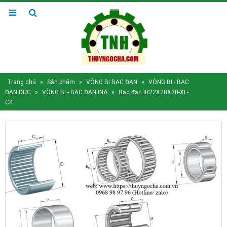
Trang chủ
»
Sản phẩm
»
VÒNG BI BẠC ĐẠN
»
VÒNG BI - BẠC
ĐẠN ĐỨC
»
VÒNG BI - BẠC ĐẠN INA
»
Bạc đạn IR22X28X20-XL-
C4