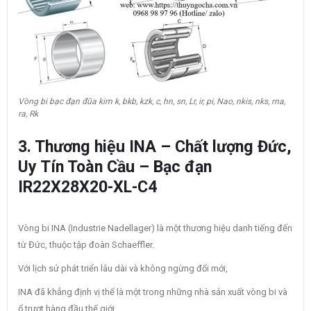
Vòng bi bạc đạn đũa kim k, bkb, kzk, c, hn, sn, Lr, ir, pi, Nao, nkis, nks, rna,
ra, Rk
3. Thương hiệu INA – Chất lượng Đức,
Uy Tín Toàn Cầu – Bạc đạn
IR22X28X20-XL-C4
Vòng bi INA (Industrie Nadellager) là một thương hiệu danh tiếng đến
từ Đức, thuộc tập đoàn Schaeffler.
Với lịch sử phát triển lâu dài và không ngừng đổi mới,
INA đã khẳng định vị thế là một trong những nhà sản xuất vòng bi và
ổ trượt hàng đầu thế giới.