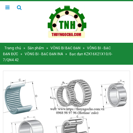
Trang chủ
»
Sản phẩm
»
VÒNG BI BẠC ĐẠN
»
VÒNG BI - BẠC
ĐẠN ĐỨC
»
VÒNG BI - BẠC ĐẠN INA
»
Bạc đạn KZK16X21X10/0-
7/QN4.42