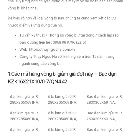
nhẹ. Tùy từng vị trí chuyển động của máy móc sẽ bố trí các sản phẩm
vòng bi khác nhau.
Để hiểu rõ hơn về loại vòng bi này, chúng ta cùng xem xét các ưu
nhược điểm và ứng dụng của nó.
Tư vấn kỹ thuật / Thông số vòng bi / tải trọng / cách lắp ráp
bảo dưỡng liên hệ : 0968 98 9796 (Zalo)
Web: https://thuyngocha.com.vn
Công ty Thụy Ngọc Hà với kinh nghiệm trên 15 năm trong
ngành cung cấp vòng bi,
1.Các mã hàng vòng bi giảm giá đợt này – Bạc đạn
KZK16X21X10/0-7/QN4.42
đạn kim giá rẻ IR
ổ bi kim giá rẻ IR
Bạc đạn kim gía rẻ IR
280X305X69 INA,
280X305X69 INA,
280X305X69 INA,
đạn kim giá rẻ IR
ổ bi kim giá rẻ IR
Bạc đạn kim gía rẻ IR
260X285X60 INA,
260X285X60 INA,
260X285X60 INA,
đạn kim giá rẻ IR
ổ bi kim giá rẻ IR
Bạc đạn kim gía rẻ IR