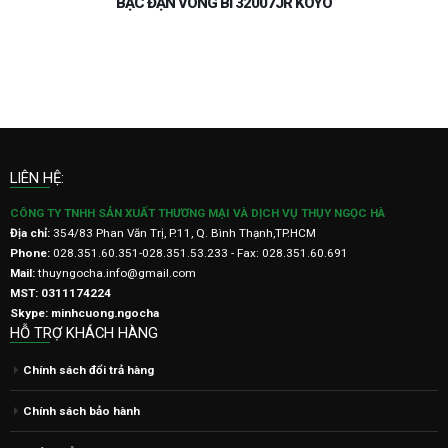
KOYO-VÒNG BI BẠC ĐẠN KOYO NHẬT
LIÊN HỆ:
CÔNG TY TNHH SẢN XUẤT THƯƠNG MẠI VÀ DỊCH VỤ THỤY NGỌC HÀ
Địa chỉ:
354/83 Phan Văn Trị, P.11, Q. Bình Thạnh,TP.HCM
Phone:
028.351.60.351-028.351.53.233 - Fax: 028.351.60.691
Mail:
thuyngocha.info@gmail.com
MST: 0311174224
Skype: minhcuong.ngocha
HỖ TRỢ KHÁCH HÀNG
Chính sách đổi trả hàng
Chính sách bảo hành