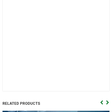
chà,Vong bi dua,Vòng bi đũa,Bac dan dua. Bạc đạn đũa,Vong
bi con,Vòng bi côn.
Bac dan con
Bạc đạn côn,Vong bi cana. Vòng bi cana,Bac dan cana,Bạc
đạn cana,Vong bi kim,Vòng bi kim,Bac dan kim,Bạc đạn
kim,Day curoa. Dây curoa,Day curoa. Dây curoa,Day curoa
bando,dây curoa bando,Day curoa mitsuboshi,dây curoa
mitsuboshi,Day curoa obtibelt,Dây curoa obtibelt. Mỡ bò,Mo
bo,Mỡ bò chịu nhiệt,Mo bo chiu nhiet. Mo bo cong nghiep,Mỡ
bò công nghiệp. Vong bi hop so,Vòng bi hộp số,Bac dan hop
so. Bạc đạn hộp số, Vong bi hop so,Vòng bi hộp số,Bac dan hop
so,Bạc đạn hộp số, Vong bi cong nghiep. Vòng bi công
nghiệp,Bac dan cong nghiep,Bạc đạn công nghiệp
RELATED PRODUCTS