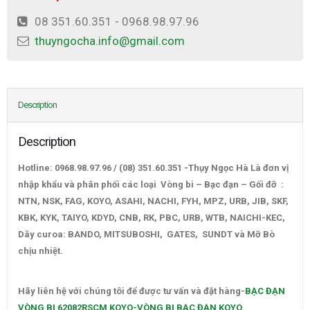
08 351.60.351 - 0968.98.97.96
thuyngocha.info@gmail.com
Description
Description
Hotline: 0968.98.97.96 / (08) 351.60.351 -Thụy Ngọc Hà Là đơn vị
nhập khẩu và phân phối các loại Vòng bi – Bạc đạn – Gối đỡ :
NTN, NSK, FAG, KOYO, ASAHI, NACHI, FYH, MPZ, URB, JIB, SKF,
KBK, KYK, TAIYO, KDYD, CNB, RK, PBC, URB, WTB, NAICHI-KEC,
Dây curoa: BANDO, MITSUBOSHI, GATES, SUNDT và Mỡ Bò
chịu nhiệt.
BẠC ĐẠN VÒNG BI 62082RSCM KOYO-VÒNG BI BẠC
ĐẠN KOYO
Hãy liên hệ với chúng tôi để được tư vấn và đặt hàng-
BẠC ĐẠN
VÒNG BI 62082RSCM KOYO-VÒNG BI BẠC ĐẠN KOYO
–