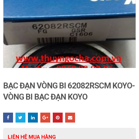
BẠC ĐẠN VÒNG BI 62082RSCM KOYO-
VÒNG BI BẠC ĐẠN KOYO
LIÊN HỆ MUA HÀNG