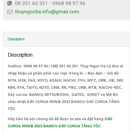
08 351.60.351 - 0968.98.97.96
thuyngocha.info@gmail.com
Description
Description
Hotline: 0968.98.97.96 / (08) 351.60.351 Thụy Ngọc Hà Là đơn vị
nhập khẩu và phân phối các loại Vòng bi – Bạc đạn – Gối đỡ :
NTN, NSK, FAG, KOYO, ASAHI, NACHI, FYH, MPZ, URB, JIB, SKF,
KBK, KYK, TAIYO, KDYD, CNB, RK, PBC, URB, WTB, NAICHI-KEC,
Dây curoa: BANDO, MITSUBOSHI, GATES, SUNDT và Mỡ Bò
chịu nhiệt.DÂY CUROA 950VB 3022 BANDO-DÂY CUROA TĂNG
TỐC
Hãy liên hệ với chúng tôi để được tư vấn và đặt hàng-
DÂY
CUROA 950VB 3022 BANDO-DÂY CUROA TĂNG TỐC
–