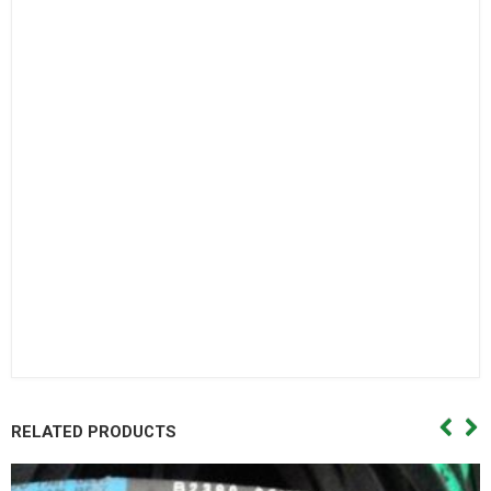
bi con,Vòng bi côn.
Bac dan con
Bạc đạn côn,Vong bi cana. Vòng bi cana,Bac dan cana,Bạc
đạn cana,Vong bi kim,Vòng bi kim,Bac dan kim,Bạc đạn
kim,Day curoa. Dây curoa,Day curoa. Dây curoa,Day curoa
bando,dây curoa bando,Day curoa mitsuboshi,dây curoa
mitsuboshi,Day curoa obtibelt,Dây curoa obtibelt. Mỡ bò,Mo
bo,Mỡ bò chịu nhiệt,Mo bo chiu nhiet. Mo bo cong nghiep,Mỡ
bò công nghiệp. Vong bi hop so,Vòng bi hộp số,Bac dan hop
so. Bạc đạn hộp số, Vong bi hop so,Vòng bi hộp số,Bac dan hop
so,Bạc đạn hộp số, Vong bi cong nghiep. Vòng bi công
nghiệp,Bac dan cong nghiep,Bạc đạn công nghiệp
RELATED PRODUCTS