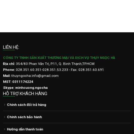
LIÊN HỆ:
CÔNG TY TNHH SẢN XUẤT THƯƠNG MẠI VÀ DỊCH VỤ THỤY NGỌC HÀ
Địa chỉ:
354/83 Phan Văn Trị, P.11, Q. Bình Thạnh,TP.HCM
Phone:
028.351.60.351-028.351.53.233 - Fax: 028.351.60.691
Mail:
thuyngocha.info@gmail.com
MST: 0311174224
Skype: minhcuong.ngocha
HỖ TRỢ KHÁCH HÀNG
Chính sách đổi trả hàng
Chính sách bảo hành
Hướng dẫn thanh toán