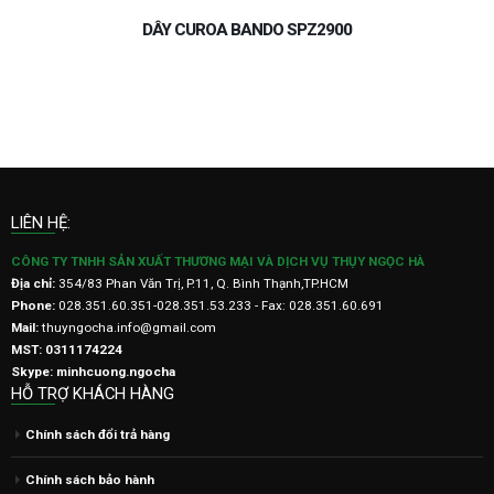
DÂY CUROA 5V1020 BANDO
LIÊN HỆ:
CÔNG TY TNHH SẢN XUẤT THƯƠNG MẠI VÀ DỊCH VỤ THỤY NGỌC HÀ
Địa chỉ:
354/83 Phan Văn Trị, P.11, Q. Bình Thạnh,TP.HCM
Phone:
028.351.60.351-028.351.53.233 - Fax: 028.351.60.691
Mail:
thuyngocha.info@gmail.com
MST: 0311174224
Skype: minhcuong.ngocha
HỖ TRỢ KHÁCH HÀNG
Chính sách đổi trả hàng
Chính sách bảo hành