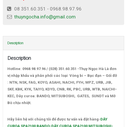
08 351.60.351 - 0968.98.97.96
thuyngocha.info@gmail.com
Description
Description
Hotline: 0968.98.97.96 / (028) 351.60.351 -Thụy Ngọc Hà Là đơn
vị nhập khẩu và phân phối các loại Vòng bi – Bạc đạn – Gối đỡ
: NTN, NSK, FAG, KOYO, ASAHI, NACHI, FYH, MPZ, URB, JIB,
SKF, KBK, KYK, TAIYO, KDYD, CNB, RK, PBC, URB, WTB, NAICHI-
KEC, Dây curoa: BANDO, MITSUBOSHI, GATES, SUNDT và Mỡ
Bò chịu nhiệt.
DÂY CUROA SPA2100 BANDO-DÂY CUROA
SPA2100 MITSUBOSHI-NHẬT
Hãy liên hệ với chúng tôi để được tư vấn và đặt hàng-
DÂY
CUROA SPA2100 BANDO-DÂY CUROA SPA2100 MITSUBOSHI-