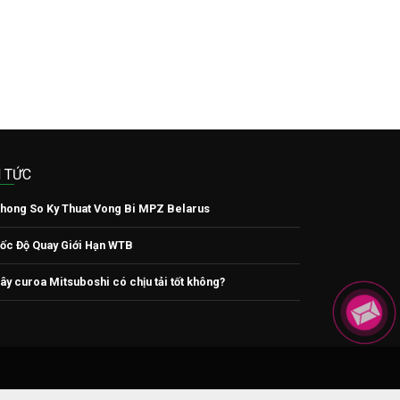
TRU
N TỨC
hong So Ky Thuat Vong Bi MPZ Belarus
ốc Độ Quay Giới Hạn WTB
ây curoa Mitsuboshi có chịu tải tốt không?