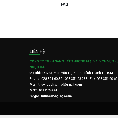
LIÊN HỆ:
CÔNG TY TNHH SẢN XUẤT THƯƠNG MẠI VÀ DỊCH VỤ TH
NGỌC HÀ
Địa chỉ:
354/83 Phan Văn Trị, P.11, Q. Bình Thạnh,TP.HCM
Phone:
028.351.60.351-028.351.53.233 - Fax: 028.351.60.69
Mail:
thuyngocha.info@gmail.com
MST: 0311174224
Skype: minhcuong.ngocha