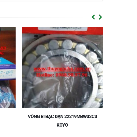
33C3
BẠC ĐẠN VÒNG BI 16002ZZ KOYO-VÒNG
BI BẠC ĐẠN KOYO
NET-GỐI Đ