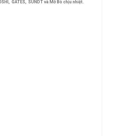
OSHI, GATES, SUNDT và Mỡ Bò chịu nhiệt.
VÒNG
ROA MITSUBOSHI. VÒNG BI,BẠC ĐẠN,Ổ
IÁ RẺ,VÒNG BI LỆCH TÂM,VÒNG BI CHÍNH XÁC.
 KOYO,VÒNG BI NACHI,GỐI ĐỠ,GỐI ĐỠ TRUNG
Vòng bi trung quốc,Bac dan trung quoc. Bạc đạn
ác,Bac dan chinh xac,Bạc đạn chính xác,Vong bi
n.
im,Day curoa. Dây curoa,Day curoa. Dây
obtibelt. Mỡ bò,Mo bo,Mỡ bò chịu nhiệt,Mo bo
ong bi hop so,Vòng bi hộp số,Bac dan hop so,Bạc