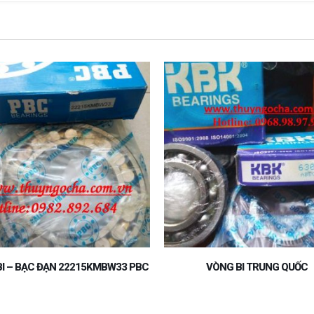
VÒNG BI TRUNG QUỐC
VÒNG BI BẠC ĐẠN 22219MBW
KOYO