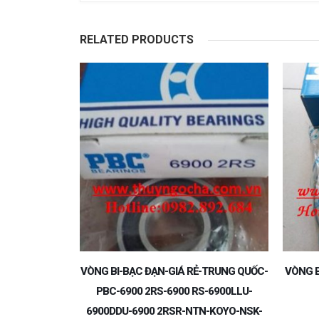
RELATED PRODUCTS
-TRUNG QUỐC-
VÒNG BI – BẠC ĐẠN 22215KMBW33 PBC
S-6900LLU-
N-KOYO-NSK-