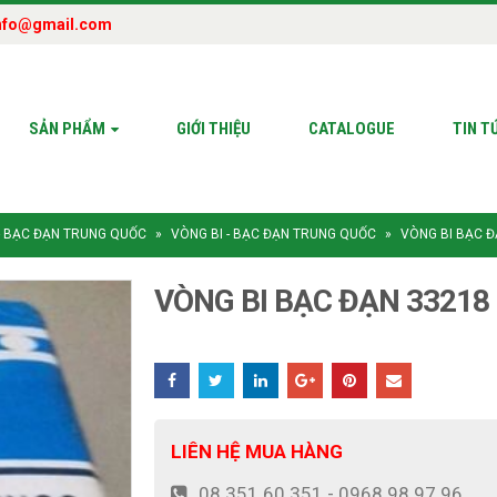
nfo@gmail.com
SẢN PHẨM
GIỚI THIỆU
CATALOGUE
TIN T
- BẠC ĐẠN TRUNG QUỐC
»
VÒNG BI - BẠC ĐẠN TRUNG QUỐC
»
VÒNG BI BẠC 
VÒNG BI BẠC ĐẠN 33218
LIÊN HỆ MUA HÀNG
08 351.60.351 - 0968.98.97.96