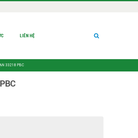
ỨC
LIÊN HỆ
ĐẠN 33218 PBC
 PBC