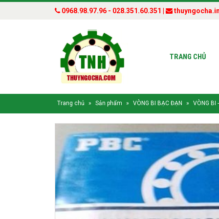
0968.98.97.96 - 028.351.60.351 |
thuyngocha.i
TRANG CHỦ
Trang chủ
»
Sản phẩm
»
VÒNG BI BẠC ĐẠN
»
VÒNG BI 