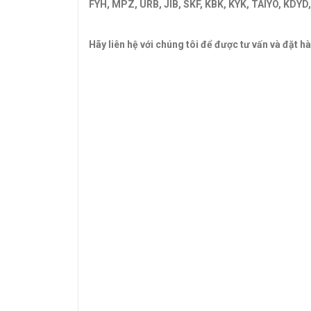
FYH, MPZ, URB, JIB, SKF, KBK, KYK, TAIYO, KDY
BI BẠC ĐẠN 33218 PBC
Hãy liên hệ với chúng tôi để được tư vấn và đặt h
CATALOGUE VÒNG BI,CATALOGUE GỐI ĐỠ. CATA
BI,VÒNG BI TRUNG QUỐC,VÒNG BI NHẬT,VÒNG BI 
VÒNG BI CHÀ,VÒNG BI CÔNG NGHIỆP,VÒNG BI KI
QUỐC,GỐI ĐỠ GIÁ RẺ. GỐI ĐỠ NTN,VÒNG BI X
Vong bi,Vòng bi,Bac dan,Bạc đạn,Vong bi fag,Vò
trung quốc,Vong bi lech tam,Vòng bi lệch tâm,Ba
cha,Vòng bi chà. Bac dan cha,Bạc đạn chà,Vong 
Bac dan con
Bạc đạn côn,Vong bi cana. Vòng bi cana,Bac da
curoa,Day curoa bando,dây curoa bando,Day cur
chiu nhiet. Mo bo cong nghiep,Mỡ bò công nghiệ
đạn hộp số, Vong bi cong nghiep. Vòng bi công 