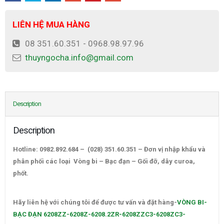
LIÊN HỆ MUA HÀNG
08 351.60.351 - 0968.98.97.96
thuyngocha.info@gmail.com
Description
Description
Hotline: 0982.892.684 – (028) 351.60.351 – Đơn vị nhập khẩu và
phân phối các loại Vòng bi – Bạc đạn – Gối đỡ, dây curoa,
phốt.
VÒNG BI-BẠC ĐẠN 6208ZZ-6208Z-6208.2ZR-6208ZZC3-
6208ZC3-6208.2ZRC3-KOYO-NTN-NSK-FAG
Hãy liên hệ với chúng tôi để được tư vấn và đặt hàng-
VÒNG BI-
BẠC ĐẠN 6208ZZ-6208Z-6208.2ZR-6208ZZC3-6208ZC3-