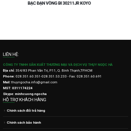
VÒNG BI BẠC ĐẠN 6210.2RS KOYO
LIÊN HỆ:
CÔNG TY TNHH SẢN XUẤT THƯƠNG MẠI VÀ DỊCH VỤ THỤY NGỌC HÀ
Địa chỉ:
354/83 Phan Văn Trị, P.11, Q. Bình Thạnh,TP.HCM
Phone:
028.351.60.351-028.351.53.233 - Fax: 028.351.60.691
Mail:
thuyngocha.info@gmail.com
MST: 0311174224
Skype: minhcuong.ngocha
HỖ TRỢ KHÁCH HÀNG
Chính sách đổi trả hàng
Chính sách bảo hành