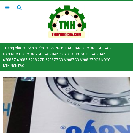
Trang chủ
»
Sản phẩm
»
VÒNG BI BẠC ĐẠN
»
VÒNG BI - BẠC
ĐẠN NHẬT
»
VÒNG BI - BẠC ĐẠN KOYO
»
VÒNG BI-BẠC ĐẠN
6208ZZ-6208Z-6208.2ZR-6208ZZC3-6208ZC3-6208.2ZRC3-KOYO-
NTN-NSK-FAG