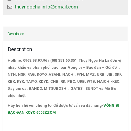
thuyngocha.info@gmail.com
Description
Description
Hotline: 0968.98.97.96 / (08) 351.60.351 Thụy Ngọc Hà Là đơn vị
nhập khẩu và phân phối các loại Vòng bi – Bạc đạn – Gối đỡ :
NTN, NSK, FAG, KOYO, ASAHI, NACHI, FYH, MPZ, URB, JIB, SKF,
KBK, KYK, TAIYO, KDYD, CNB, RK, PBC, URB, WTB, NAICHI-KEC,
Dây curoa: BANDO, MITSUBOSHI, GATES, SUNDT và Mỡ Bò
chịu nhiệt.
VÒNG BI BẠC ĐẠN KOYO 6002ZZCM
Hãy liên hệ với chúng tôi để được tư vấn và đặt hàng-
VÒNG BI
BẠC ĐẠN KOYO 6002ZZCM
–
CATALOGUE VÒNG BI,CATALOGUE GỐI ĐỠ. CATALOGUE DÂY
CUROA,CATALOGUE DÂY CUROA BANDO,CATALOGUE DÂY