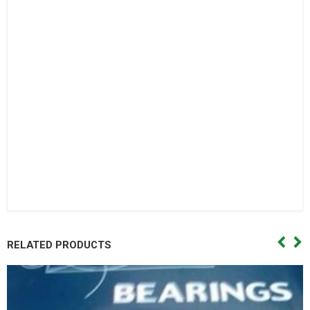
Bac dan con
Bạc đạn côn,Vong bi cana. Vòng bi cana,Bac dan cana,Bạc
đạn cana,Vong bi kim,Vòng bi kim,Bac dan kim,Bạc đạn
kim,Day curoa. Dây curoa,Day curoa. Dây curoa,Day curoa
bando,dây curoa bando,Day curoa mitsuboshi,dây curoa
mitsuboshi,Day curoa obtibelt,Dây curoa obtibelt. Mỡ bò,Mo
bo,Mỡ bò chịu nhiệt,Mo bo chiu nhiet. Mo bo cong nghiep,Mỡ
bò công nghiệp. Vong bi hop so,Vòng bi hộp số,Bac dan hop
so. Bạc đạn hộp số, Vong bi hop so,Vòng bi hộp số,Bac dan hop
so,Bạc đạn hộp số, Vong bi cong nghiep. Vòng bi công
nghiệp,Bac dan cong nghiep,Bạc đạn công nghiệp
RELATED PRODUCTS