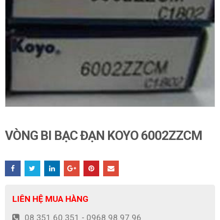
VÒNG BI BẠC ĐẠN KOYO 6002ZZCM
LIÊN HỆ MUA HÀNG
08 351.60.351 - 0968.98.97.96