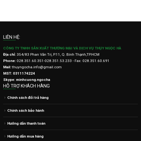
LIÊN HỆ:
CÔNG TY TNHH SẢN XUẤT THƯƠNG MẠI VÀ DỊCH VỤ THỤY NGỌC HÀ
Địa chỉ:
354/83 Phan Văn Trị, P.11, Q. Bình Thạnh,TP.HCM
Phone:
028.351.60.351-028.351.53.233 - Fax: 028.351.60.691
Mail:
thuyngocha.info@gmail.com
MST: 0311174224
Skype: minhcuong.ngocha
HỖ TRỢ KHÁCH HÀNG
Chính sách đổi trả hàng
Chính sách bảo hành
Hướng dẫn thanh toán
Hướng dẫn mua hàng