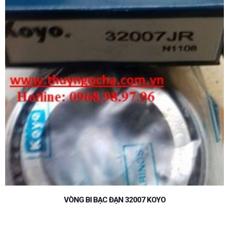
VÒNG BI BẠC ĐẠN 30211JR KOYO