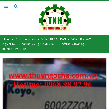
Trang chủ
»
Sản phẩm
»
VÒNG BI BẠC ĐẠN
»
VÒNG BI - BẠC
ĐẠN NHẬT
»
VÒNG BI - BẠC ĐẠN KOYO
»
VÒNG BI BẠC ĐẠN
KOYO 6002ZZCM